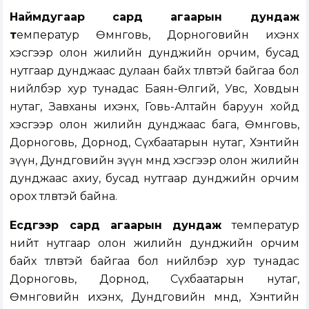
Наймдугаар сард агаарын дундаж
т
емператур Өмнөговь, Дорноговийн ихэнх
хэсгээр олон жилийн дунджийн орчим, бусад
нутгаар дунджаас дулаан байх төлөвтэй байгаа бол
нийлбэр хур тунадас Баян-Өлгий, Увс, Ховдын
нутаг, Завханы ихэнх, Говь-Алтайн баруун хойд
хэсгээр олон жилийн дунджаас бага, Өмнөговь,
Дорноговь, Дорнод, Сүхбаатарын нутаг, Хэнтийн
зүүн, Дундговийн зүүн өмнөд хэсгээр олон жилийн
дунджаас ахиу, бусад нутгаар дунджийн орчим
орох төлөвтэй байна.
Есдүгээр сард агаарын дундаж
температур
нийт нутгаар олон жилийн дунджийн орчим
байх төлөвтэй байгаа бол нийлбэр хур тунадас
Дорноговь, Дорнод, Сүхбаатарын нутаг,
Өмнөговийн ихэнх, Дундговийн өмнөд, Хэнтийн