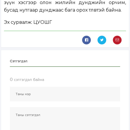
зүүн хэсгээр олон жилийн дунджийн орчим,
бусад нутгаар дунджаас бага орох төлөвтэй байна.
Эх сурвалж: ЦУОШГ
Сэтгэгдэл
0
сэтгэгдэл байна