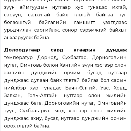
зүүн аймгуудын нутгаар хур тунадас ихтэй,
сэрүүн, салхитай байх төлөвтэй байгаа тул
болзошгүй байгалийн гамшигт үзэгдлээс
урьдчилан сэргийлж, сонор сэрэмжтэй байхыг
анхааруулж байна.
Долоодугаар сард агаарын дундаж
температур Дорнод, Сүхбаатар, Дорноговийн
нутаг, Өмнөговь болон Хэнтийн зүүн хэсгээр олон
жилийн дунджийн орчим, бусад нутгаар
дунджаас дулаан байх төлөвтэй байгаа бол сарын
нийлбэр хур тунадас Баян-Өлгий, Увс, Ховд,
Завхан, Говь-Алтайн нутгаар олон жилийн
дунджаас бага, Дорноговийн нутаг, Өмнөговийн
зүүн, Сүхбаатарын өмнөд хэсгээр олон жилийн
дунджаас ахиу, бусад нутгаар дунджийн орчим
орох төлөвтэй байна.