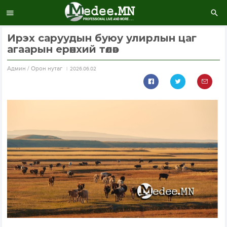
Ирэх саруудын буюу улирлын цаг
агаарын ерөнхий төлөв
Aдмин / Орон нутаг
2026.06.02