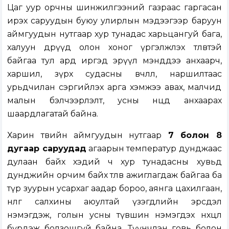
Цаг уур орчны шинжилгээний газраас гаргасан
ирэх саруудын буюу улирлын мэдээгээр баруун
аймгуудын нутгаар хур тунадас харьцангуй бага,
халуун өдрүүд олон хоног үргэлжлэх төлөвтэй
байгаа тул ард иргэд эрүүл мэнддээ анхаарч,
харшил, зүрх судасны өвчлөл, наршилтаас
урьдчилан сэргийлэх арга хэмжээ авах, малчид
малын бэлчээрлэлт, усны нөөцөд анхаарах
шаардлагатай байна.
Харин төвийн аймгуудын нутгаар
7 болон 8
дугаар саруудад
агаарын температур дунджаас
дулаан байх хэдий ч хур тунадасны хувьд
дунджийн орчим байх төлөв ажиглагдаж байгаа ба
түр зуурын усархаг аадар бороо, аянга цахилгаан,
нөөлөг салхины аюултай үзэгдлийн эрсдэл
нэмэгдэж, голын усны түвшин нэмэгдэх нөхцөл
бүрдэж болзошгүй байна. Түүнчлэн говь болон