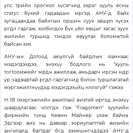
улс төрийн орогнол хүсэгчид зэрэг хууль ёсны
статус бүхий гадаадын иргэд АНУ-д байх
хугацаандаа байнгын оршин суух зөвшөөрөл хүсэх
өргөдөл гаргаж, холбогдох бүх үйл явцыг хагас зуун
жилийн туршид тэндээ явуулах боломжтой
байсан юм.
АНУ-ын Дотоод аюулгүй байдлын яамнаас
мэдэгдэхдээ, энэхүү бодлого нь "хууль
тогтоомжийг мөрдөн ажиллаж, амьдарч ирсэн өндөр
ур чадвартай өргөдөл гаргагчид болон туршлагатай
мэргэжилтнүүдэд мэдэгдэхүйц нөлөөлөхгүй" гэжээ.
H-1B (мэргэжлийн ажилтан) визтэй иргэд энэхүү
шаардлагаас чөлөөлөгдөнө гэж "Fragomen" хуулийн
фирмийн түнш Кевин Майнер үзэж байна.
Эдгээр виз нь давхар зориулалттай визийн
ангилалд багтдаг бөгөөд эзэмшигчдэдээ АНУ-д