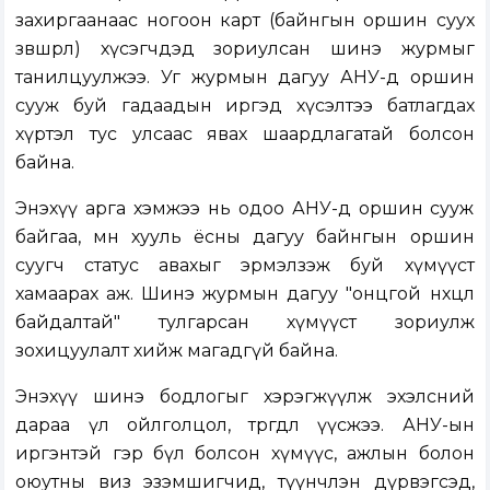
захиргаанаас ногоон карт (байнгын оршин суух
зөвшөөрөл) хүсэгчдэд зориулсан шинэ журмыг
танилцуулжээ. Уг журмын дагуу АНУ-д оршин
сууж буй гадаадын иргэд хүсэлтээ батлагдах
хүртэл тус улсаас явах шаардлагатай болсон
байна.
Энэхүү арга хэмжээ нь одоо АНУ-д оршин сууж
байгаа, мөн хууль ёсны дагуу байнгын оршин
суугч статус авахыг эрмэлзэж буй хүмүүст
хамаарах аж. Шинэ журмын дагуу "онцгой нөхцөл
байдалтай" тулгарсан хүмүүст зориулж
зохицуулалт хийж магадгүй байна.
Энэхүү шинэ бодлогыг хэрэгжүүлж эхэлсний
дараа үл ойлголцол, төөрөгдөл үүсжээ. АНУ-ын
иргэнтэй гэр бүл болсон хүмүүс, ажлын болон
оюутны виз эзэмшигчид, түүнчлэн дүрвэгсэд,