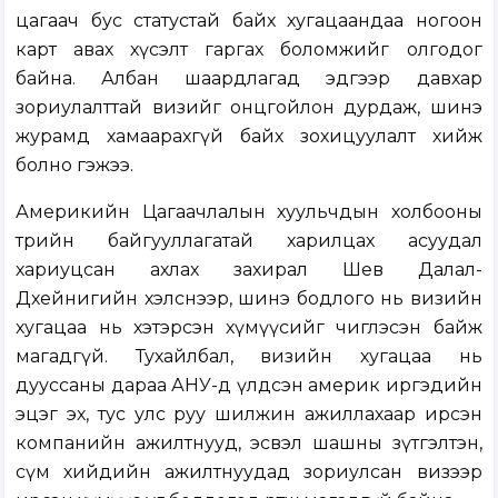
цагаач бус статустай байх хугацаандаа ногоон
карт авах хүсэлт гаргах боломжийг олгодог
байна. Албан шаардлагад эдгээр давхар
зориулалттай визийг онцгойлон дурдаж, шинэ
журамд хамаарахгүй байх зохицуулалт хийж
болно гэжээ.
Америкийн Цагаачлалын хуульчдын холбооны
төрийн байгууллагатай харилцах асуудал
хариуцсан ахлах захирал Шев Далал-
Дхейнигийн хэлснээр, шинэ бодлого нь визийн
хугацаа нь хэтэрсэн хүмүүсийг чиглэсэн байж
магадгүй. Тухайлбал, визийн хугацаа нь
дууссаны дараа АНУ-д үлдсэн америк иргэдийн
эцэг эх, тус улс руу шилжин ажиллахаар ирсэн
компанийн ажилтнууд, эсвэл шашны зүтгэлтэн,
сүм хийдийн ажилтнуудад зориулсан визээр