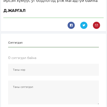
ирсэн хүмүүс уг бодлогод өртөж магадгүй байна.
Д.ЖАРГАЛ
Сэтгэгдэл
0
сэтгэгдэл байна