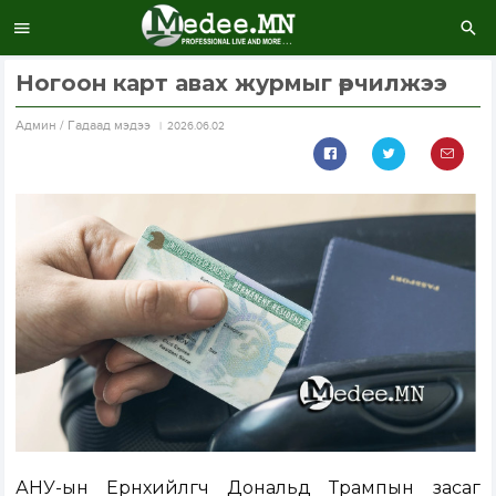
Ногоон карт авах журмыг өөрчилжээ
Aдмин / Гадаад мэдээ
2026.06.02
АНУ-ын Ерөнхийлөгч Дональд Трампын засаг