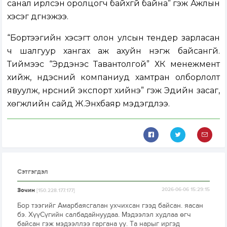
санал ирүүлсэн оролцогч байхгүй байна” гэж Ажлын
хэсэг дүгнэжээ.
“Бортээгийн хэсэгт олон улсын тендер зарласан
ч шалгуур хангах аж ахуйн нэгж байсангүй.
Тиймээс “Эрдэнэс Тавантолгой” ХК менежмент
хийж, үндэсний компаниуд хамтран олборлолт
явуулж, нүүрсний экспорт хийнэ” гэж Эдийн засаг,
хөгжлийн сайд Ж.Энхбаяр мэдэгдлээ.
Сэтгэгдэл
Зочин
2026-06-06 15:29:15
[150.228.177.177]
Бор тээгийг Амарбаясгалан ухчихсан гээд байсан. яасан
бэ. ХүүСүгийн салбадайнуудаа. Мэдээлэл худлаа өгч
байсан гэж мэдээллээ гаргана уу. Та нарыг иргэд