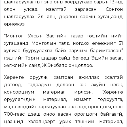
шалгаруулалтыг энэ оны хоёрдугаар сарын 13-нд
олон улсад нээлттэй зарласан. Сонгон
шалгаруулах үйл явц дөрвөн сарын хугацаанд
өрнөжээ.
“Монгол Улсын Засгийн газар төслийн нийт
хугацаанд Монголын талд ногдох өгөөжийг 51
хувиас бууруулахгүй байх зарчим баримталсан”
гэдгийг Тэргүүн шадар сайд бөгөөд Эдийн засаг,
хөгжлийн сайд Ж.Энхбаяр онцоллоо.
Хөрөнгө оруулж, хамтран ажиллах хүсэлтэй
дотоод, гадаадын долоон аж ахуйн нэгж,
консорциум материал ирүүлсэн. “Хөрөнгө
оруулагчдын материал, нэмэлт тодруулга,
мэдээллүүдийг харьцуулан үнэлэхэд оролцогчдоос
700-гаас дээш оноо авсан оролцогч байгаагүй,
цаашид хэлэлцээрт урих түвшний материал,