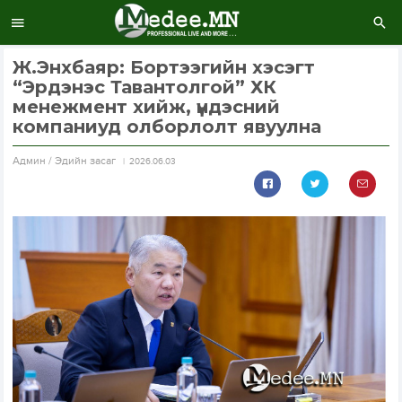
Ж.Энхбаяр: Бортээгийн хэсэгт
“Эрдэнэс Тавантолгой” ХК
менежмент хийж, үндэсний
компаниуд олборлолт явуулна
Aдмин / Эдийн засаг
2026.06.03