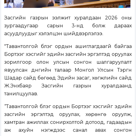
Засгийн газрын ээлжит хуралдаан 2026 оны
зургаадугаар сарын 3-нд болж дараах
асуудлуудыг хэлэлцэн шийдвэрлэлээ.
"Тавантолгой бүлэг ордын ашиглагдаагүй байгаа
Бортээг хэсгийг эдийн засгийн эргэлтэд оруулах
зорилгоор олон улсын сонгон шалгаруулалт
явуулсан дүнгийн талаар Монгол Улсын Тэргүүн
Шадар сайд бөгөөд Эдийн засаг, хөгжлийн сайд
Ж.Энхбаяр Засгийн газрын хуралдаанд
танилцуулав.
“Тавантолгой бүлэг ордын Бортээг хэсгийг эдийн
засгийн эргэлтэд оруулах, хөрөнгө оруулж,
хамтран ажиллах сонирхолтой дотоод, гадаадын
аж ахуйн нэгжүүдээс санал авах сонгон