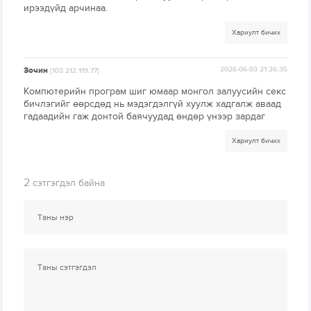
ирээдүйд арчинаа.
Хариулт бичих
Зочин
2026-06-03 21:26:35
[103.212.119.77]
Компютерийн програм шиг юмаар монгол залуусийн секс
бичлэгийг өөрсдөд нь мэдэгдэлгүй хуулж хадгалж аваад
гадаадийн гаж донтой баячуудад өндөр үнээр зардаг
Хариулт бичих
2
сэтгэгдэл байна