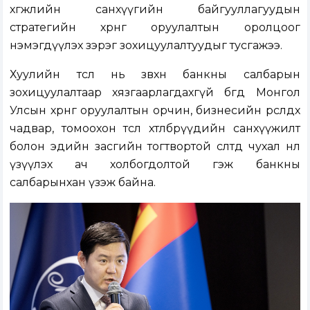
хөгжлийн санхүүгийн байгууллагуудын
стратегийн хөрөнгө оруулалтын оролцоог
нэмэгдүүлэх зэрэг зохицуулалтуудыг тусгажээ.
Хуулийн төсөл нь зөвхөн банкны салбарын
зохицуулалтаар хязгаарлагдахгүй бөгөөд Монгол
Улсын хөрөнгө оруулалтын орчин, бизнесийн өрсөлдөх
чадвар, томоохон төсөл хөтөлбөрүүдийн санхүүжилт
болон эдийн засгийн тогтвортой өсөлтөд чухал нөлөө
үзүүлэх ач холбогдолтой гэж банкны
салбарынхан үзэж байна.