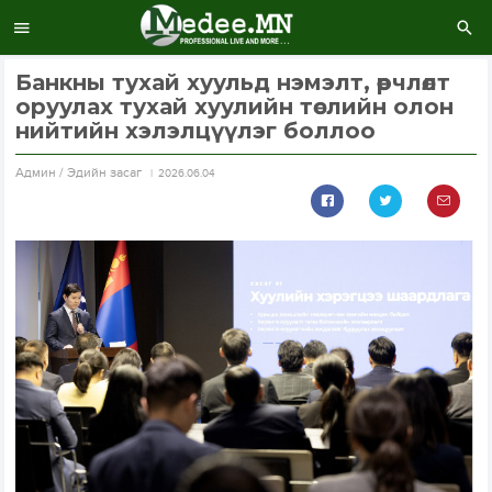
Банкны тухай хуульд нэмэлт, өөрчлөлт
оруулах тухай хуулийн төслийн олон
нийтийн хэлэлцүүлэг боллоо
Aдмин / Эдийн засаг
2026.06.04