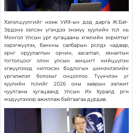
Хэлэлцүүлгийг нээж УИХ-ын дэд дарга Ж.Бат-
Эрдэнэ хэлсэн үгэндээ энэхүү хуулийн төсөл нь
Монгол Улсын урт хугацааны хөгжлийн зорилтыг
хэрэгжүүлэх, банкны салбарын өрсөлдөх чадвар,
хөрөнгө оруулалтын орчин, засаглал, хяналтын
тогтолцоог олон улсын жишигт нийцүүлэн
хөгжүүлэхэд чиглэсэн бодлогын шинэчлэлийн
үргэлжлэл болохыг онцоллоо. Түүнчлэн уг
хуулийн төслийг 2026 оны хаврын ээлжит
чуулганы хугацаанд Улсын Их Хуралд өргөн
мэдүүлэхээр ажиллаж байгаагаа дурдав.