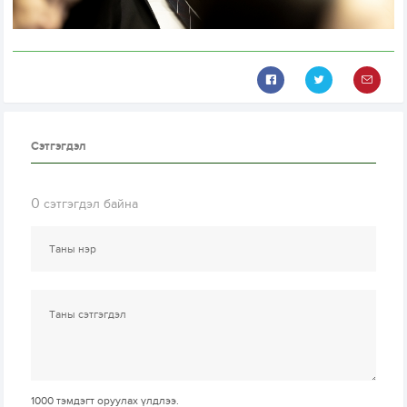
Сэтгэгдэл
0
сэтгэгдэл байна
1000
тэмдэгт оруулах үлдлээ.