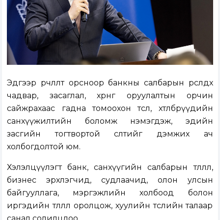
Эдгээр өөрчлөлт орсноор банкны салбарын өрсөлдөх
чадвар, засаглал, хөрөнгө оруулалтын орчин
сайжрахаас гадна томоохон төсөл, хөтөлбөрүүдийн
санхүүжилтийн боломж нэмэгдэж, эдийн
засгийн тогтвортой өсөлтийг дэмжих ач
холбогдолтой юм.
Хэлэлцүүлэгт банк, санхүүгийн салбарын төлөөлөл,
бизнес эрхлэгчид, судлаачид, олон улсын
байгууллага, мэргэжлийн холбоод болон
иргэдийн төлөөлөл оролцож, хуулийн төслийн талаар
санал солилцлоо.