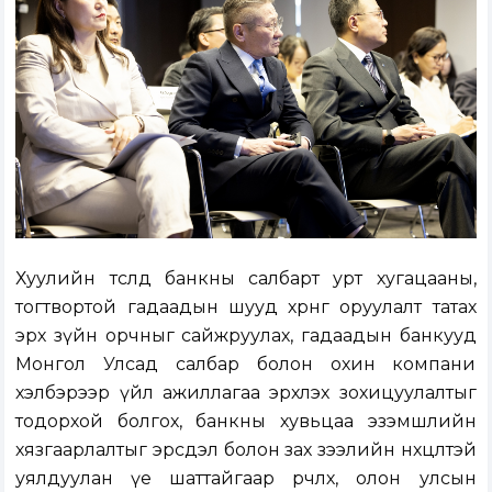
Хуулийн төсөлд банкны салбарт урт хугацааны,
тогтвортой гадаадын шууд хөрөнгө оруулалт татах
эрх зүйн орчныг сайжруулах, гадаадын банкууд
Монгол Улсад салбар болон охин компани
хэлбэрээр үйл ажиллагаа эрхлэх зохицуулалтыг
тодорхой болгох, банкны хувьцаа эзэмшлийн
хязгаарлалтыг эрсдэл болон зах зээлийн нөхцөлтэй
уялдуулан үе шаттайгаар өөрчлөх, олон улсын