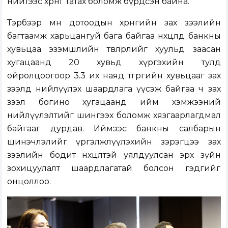
нийтээс хөрөнгө татах боломж бүрдсэн байна.
Тэрбээр мөн дотоодын хөрөнгийн зах зээлийн
багтаамж харьцангуй бага байгаа нөхцөлд банкны
хувьцаа эзэмшлийн төвлөрлийг хуульд заасан
хугацаанд 20 хувьд хүргэхийн тулд
ойролцоогоор 3.3 их наяд төгрөгийн хувьцааг зах
зээлд нийлүүлэх шаардлага үүсэж байгаа ч зах
зээл богино хугацаанд ийм хэмжээний
нийлүүлэлтийг шингээх боломж хязгаарлагдмал
байгааг дурдав. Иймээс банкны салбарын
шинэчлэлийг үргэлжлүүлэхийн зэрэгцээ зах
зээлийн бодит нөхцөлтэй уялдуулсан эрх зүйн
зохицуулалт шаардлагатай болсон гэдгийг
онцоллоо.