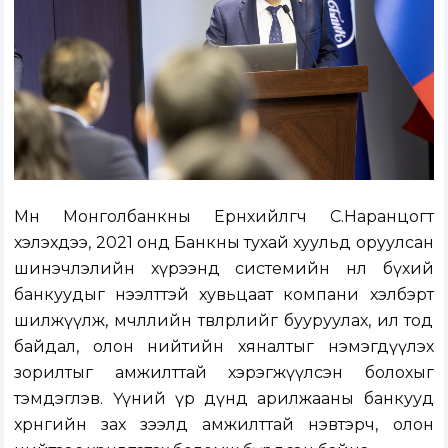
Мөн Монголбанкны Ерөнхийлөгч С.Наранцогт
хэлэхдээ, 2021 онд Банкны тухай хуульд оруулсан
шинэчлэлийн хүрээнд системийн нөлөө бүхий
банкуудыг нээлттэй хувьцаат компани хэлбэрт
шилжүүлж, өмчлөлийн төвлөрлийг бууруулах, ил тод
байдал, олон нийтийн хяналтыг нэмэгдүүлэх
зорилтыг амжилттай хэрэгжүүлсэн болохыг
тэмдэглэв. Үүний үр дүнд арилжааны банкууд
хөрөнгийн зах зээлд амжилттай нэвтэрч, олон