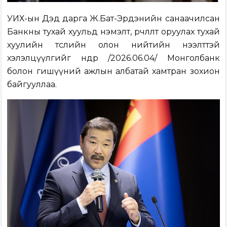
УИХ-ын Дэд дарга Ж.Бат-Эрдэнийн санаачилсан
Банкны тухай хуульд нэмэлт, өөрчлөлт оруулах тухай
хуулийн төслийн олон нийтийн нээлттэй
хэлэлцүүлгийг өнөөдөр /2026.06.04/ Монголбанк
болон гишүүний ажлын албатай хамтран зохион
байгууллаа.