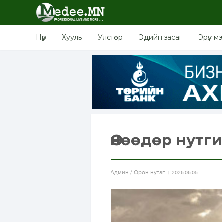
Нүүр
Хууль
Улстөр
Эдийн засаг
Эрүүл м
Өнөөдөр нутг
Aдмин / Орон нутаг
2026.06.05