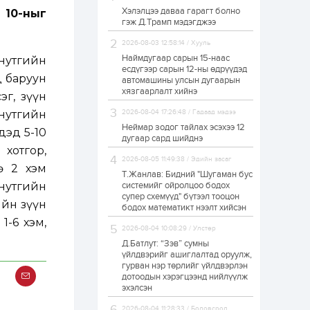
Хэлэлцээ даваа гарагт болно
 10-ныг
ЗГ: Автобензин,
гэж Д.Трамп мэдэгджээ
дизель түлшний
онцгой албан
татварыг тэглэлээ
2026-08-03 12:58:14 / Хууль
Наймдугаар сарын 15-наас
нутгийн
есдүгээр сарын 12-ны өдрүүдэд
1 өдөр
2
0
д баруун
автомашины улсын дугаарын
З.Мэндсайхан:
хязгаарлалт хийнэ
г, зүүн
Хүнсний нөөцийг
бэлтгэх агуулах,
нутгийн
2026-08-04 17:26:48 / Гадаад мэдээ
зоорь бэлтгэх ААН-
үүдэд хөнгөлөлттэй
Неймар зодог тайлах эсэхээ 12
дэд 5-10
зээл олгоно
дугаар сард шийднэ
1 өдөр
1
0
хотгор,
2026-08-05 11:49:38 / Эдийн засаг
Европ дахь
ө 2 хэм
монголчуудын
Т.Жанлав: Бидний "Шугаман бус
соёлын наадам
 нутгийн
системийг ойролцоо бодох
боллоо
супер схемүүд" бүтээл тооцон
ийн зүүн
бодох математикт нээлт хийсэн
1 өдөр
2
0
1-6 хэм,
2026-08-04 10:08:29 / Улстөр
Өнгөрсөн сард
Д.Батлут: “Зэв” сумны
1,439.2 кг үнэт
металл худалдан
үйлдвэрийг ашиглалтад оруулж,
авчээ
гурван нэр төрлийг үйлдвэрлэн
дотоодын хэрэгцээнд нийлүүлж
эхэлсэн
1 өдөр
0
0
Б.Найдалаа: Энэ
2026-08-04 11:28:33 / Боловсрол