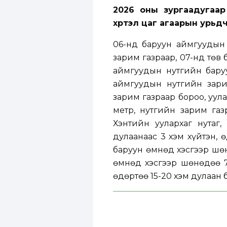
2026 оны зургаадугаа
хүртэл
цаг агаарын урьд
06-нд баруун аймгуудын 
зарим газраар, 07-нд төв
аймгуудын нутгийн баруу
аймгуудын нутгийн зари
зарим газраар бороо, уул
метр, нутгийн зарим газ
Хэнтийн уулархаг нутаг
дулаанаас 3 хэм хүйтэн, 
баруун өмнөд хэсгээр шөн
өмнөд хэсгээр шөнөдөө 7-
өдөртөө 15-20 хэм дулаан б