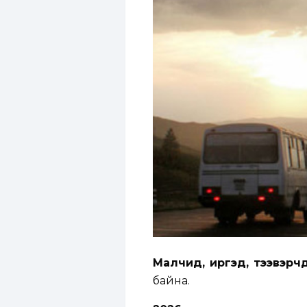
Малчид, иргэд, тээвэрч
байна.