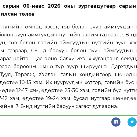
р сарын 06-наас
2026 оны зургаадугаар сарын
чилсан төлөв
нутгийн өмнөд хэсэг, төв болон зүүн аймгуудын 
 болон зүүн аймгуудын нутгийн зарим газраар, 08-н
н, төв болон говийн аймгуудын нутгийн зүүн хэсэ
м газраар, 09-нд баруун болон зүүн аймгуудын 
аараа нойтон цас орно. Салхи ихэнх хугацаанд секун
раар борооны өмнө түр зуур ширүүснэ. Дархадын 
, Туул, Тэрэлж, Хэрлэн голын хөндийгөөр шөнөдө
өдөртөө 10-15 хэм, Их нууруудын хотгор, говийн бүс
өдөө 12-17 хэм, өдөртөө 25-30 хэм, говийн бүс нутг
12 хэм, өдөртөө 19-24 хэм, бусад нутгаар шөнөдөө 
айна. 7, 8-нд нутгийн баруун хагаст дулаарна.