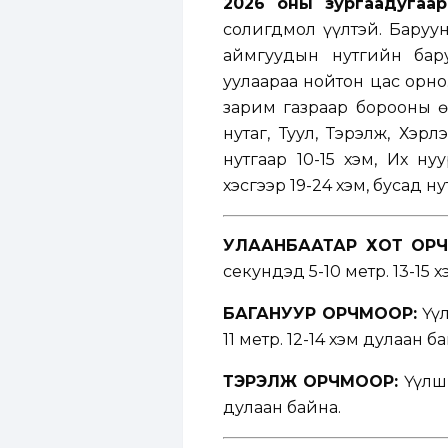
2026 оны зургаадугаар
солигдмол үүлтэй. Баруу
аймгуудын нутгийн бару
уулаараа нойтон цас орно
зарим газраар борооны өм
нутаг, Туул, Тэрэлж, Хэр
нутгаар 10-15 хэм, Их н
хэсгээр 19-24 хэм, бусад н
УЛААНБААТАР ХОТ ОРЧ
секундэд 5-10 метр. 13-15 
БАГАНУУР ОРЧМООР:
Үүл
11 метр. 12-14 хэм дулаан б
ТЭРЭЛЖ ОРЧМООР:
Үүлши
дулаан байна.