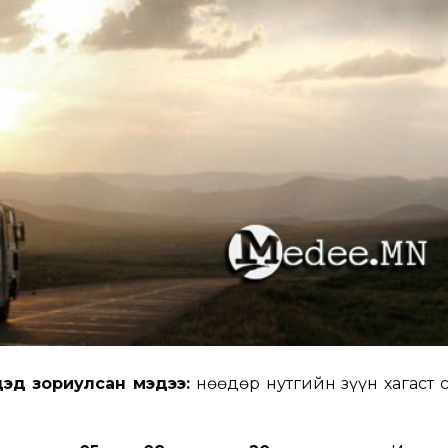
дэд зориулсан мэдээ:
Өнөөдөр нутгийн зүүн хагаст 