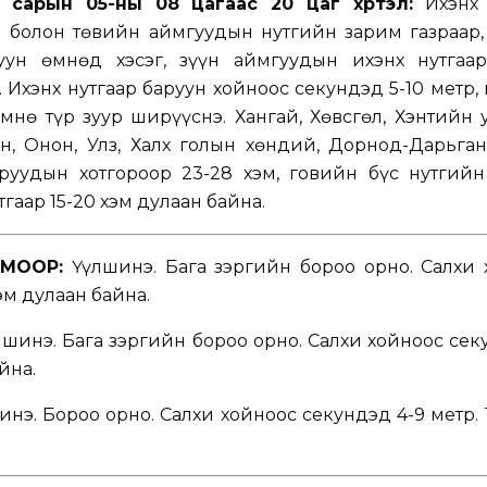
 сарын 05-ны 08 цагаас 20 цаг хүртэл:
Ихэнх 
н болон төвийн аймгуудын нутгийн зарим газраар,
ун өмнөд хэсэг, зүүн аймгуудын ихэнх нутгаар
. Ихэнх нутгаар баруун хойноос секундэд 5-10 метр,
нө түр зуур ширүүснэ. Хангай, Хөвсгөл, Хэнтийн 
лэн, Онон, Улз, Халх голын хөндий, Дорнод-Дарьга
ууруудын хотгороор 23-28 хэм, говийн бүс нутгий
утгаар 15-20 хэм дулаан байна.
МООР:
Үүлшинэ. Бага зэргийн бороо орно. Салхи 
хэм дулаан байна.
шинэ. Бага зэргийн бороо орно. Салхи хойноос сек
айна.
нэ. Бороо орно. Салхи хойноос секундэд 4-9 метр. 1