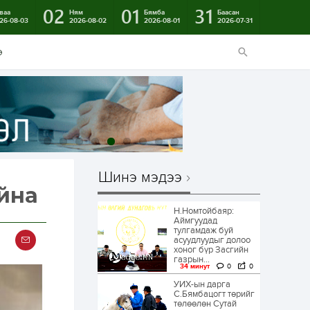
02
01
31
ваа
Ням
Бямба
Баасан
26-08-03
2026-08-02
2026-08-01
2026-07-31
э
Шинэ мэдээ
айна
Н.Номтойбаяр:
Аймгуудад
тулгамдаж буй
асуудлуудыг долоо
хоног бүр Засгийн
газрын...
34 минут
0
0
УИХ-ын дарга
С.Бямбацогт төрийг
төлөөлөн Сутай