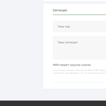
Сэтгэгдэл
1000
тэмдэгт оруулах үлдлээ.
Уншигчдын бичсэн сэтгэгдэлд Medee.MN хариуц
хэллэгийг хязгаарласан тул Та сэтгэгдэл бичих