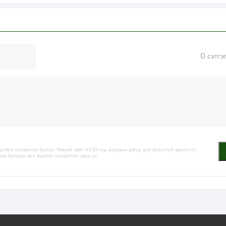
0
сэтгэ
лага хүлээхгүй болно. Манай сайт ХХЗХ-ны журмын дагуу зүй зохисгүй зарим үг,
дээ бусдын эрх ашгийг хүндэтгэн үзнэ үү.