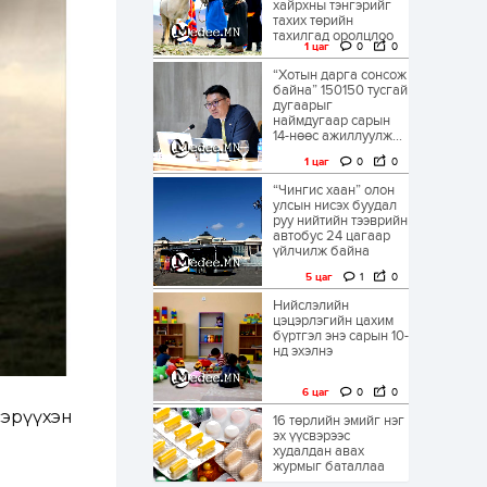
хайрхны тэнгэрийг
тахих төрийн
тахилгад оролцлоо
1 цаг
0
0
“Хотын дарга сонсож
байна” 150150 тусгай
дугаарыг
наймдугаар сарын
14-нөөс ажиллуулж...
1 цаг
0
0
“Чингис хаан” олон
улсын нисэх буудал
руу нийтийн тээврийн
автобус 24 цагаар
үйлчилж байна
5 цаг
1
0
Нийслэлийн
цэцэрлэгийн цахим
бүртгэл энэ сарын 10-
нд эхэлнэ
6 цаг
0
0
сэрүүхэн
16 төрлийн эмийг нэг
эх үүсвэрээс
худалдан авах
журмыг баталлаа