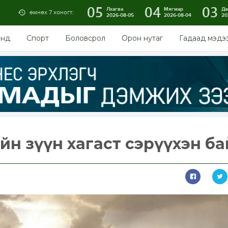
05
04
03
Лхагва
Мягмар
Да
өмнөх 7 хоногт:
2026-08-05
2026-08-04
20
энд
Спорт
Боловсрол
Орон нутаг
Гадаад мэдэ
ийн зүүн хагаст сэрүүхэн б