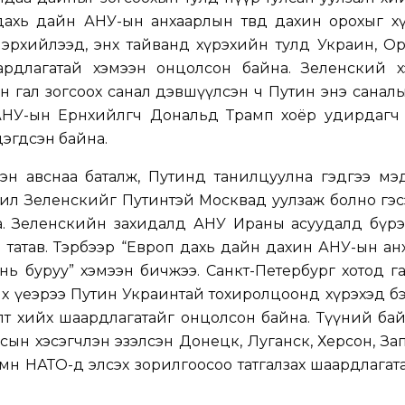
 дахь дайн АНУ-ын анхаарлын төвд дахин орохыг х
лэрхийлээд, энх тайванд хүрэхийн тулд Украин, О
рдлагатай хэмээн онцолсон байна. Зеленский х
н гал зогсоох санал дэвшүүлсэн ч Путин энэ санал
АНУ-ын Ерөнхийлөгч Дональд Трамп хоёр удирдагч 
дэгдсэн байна.
эн авснаа баталж, Путинд танилцуулна гэдгээ мэд
дил Зеленскийг Путинтэй Москвад уулзаж болно гэ
. Зеленскийн захидалд АНУ Ираны асуудалд бүрэн 
 татав. Тэрбээр “Европ дахь дайн дахин АНУ-ын а
х нь буруу” хэмээн бичжээ. Санкт-Петербург хотод 
х үеэрээ Путин Украинтай тохиролцоонд хүрэхэд б
лт хийх шаардлагатайг онцолсон байна. Түүний ба
сын хэсэгчлэн эзэлсэн Донецк, Луганск, Херсон, З
 мөн НАТО-д элсэх зорилгоосоо татгалзах шаардлагат