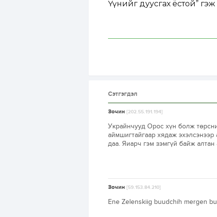
Үүнийг дуусгах ёстой” гэж
Сэтгэгдэл
Зочин
[202.55.191.194]
Украйнчууд Орос хүн болж төрсни
аймшигтайгаар хядаж эхэлсэнээр 
даа. Яиарч гэм зэмгүй байж алтан
Зочин
[59.153.84.210]
Ene Zelenskiig buudchih mergen buu