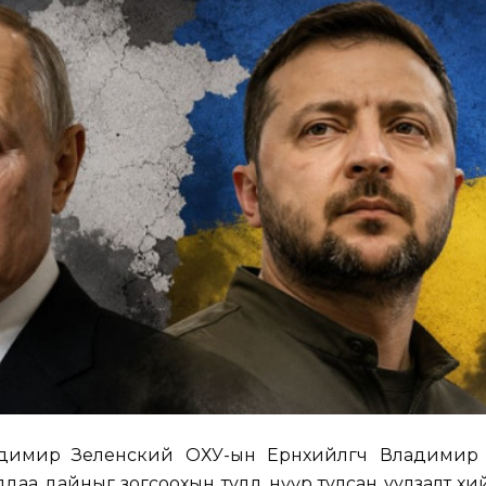
адимир Зеленский ОХУ-ын Ерөнхийлөгч Владимир
лдаа дайныг зогсоохын тулд нүүр тулсан уулзалт хи