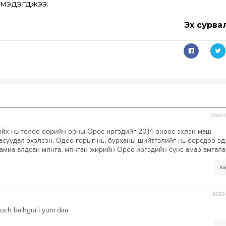
 мэдэгджээ.
Эх сурва
2026-
йх нь төлөө өөрийн орны Орос иргэдийг 2014 оноос эхлэн маш
асуудал эхэлсэн. Одоо горыг нь, бурханы шийтгэлийг нь өөрсдөө э
 амиа алдсан мянга, мянган жирийн Орос иргэдийн сүнс амар амгалан
Ха
2026-
ch baihgui l yum daa.