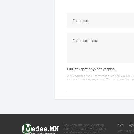
1000
тэмдэгт оруулах үлдлээ.
Уншигчдын бичсэн сэтгэгдэлд Medee.MN хариуц
хэллэгийг хязгаарласан тул Та сэтгэгдэл бичих
Зохиогчийн эрх хуулиар
Нүүр
Ху
хамгаалагдсан.
Мэдээлэл
Бидний тух
хуулбарлах хориотой.