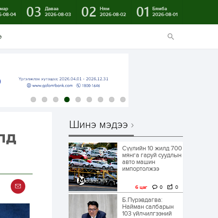
03
02
01
мар
Даваа
Ням
Бямба
6-08-04
2026-08-03
2026-08-02
2026-08-01
э
Шинэ мэдээ
лд
Сүүлийн 10 жилд 700
мянга гаруй суудлын
авто машин
импортолжээ
6 цаг
0
0
Б.Пүрэвдагва:
Найман салбарын
103 үйлчилгээний