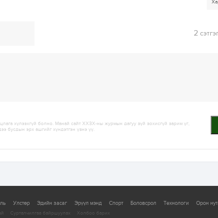
Ха
2
сэтгэ
лага хүлээхгүй болно. Манай сайт ХХЗХ-ны журмын дагуу зүй зохисгүй зарим үг,
дээ бусдын эрх ашгийг хүндэтгэн үзнэ үү.
уль
Улстөр
Эдийн засаг
Эрүүл мэнд
Спорт
Боловсрол
Технологи
Орон нут
ай
Сурталчилгаа байршуулах
Холбоо барих