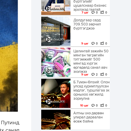
бүртгэлийг
цуцалснаар бизнес
эрхлэхэд таатай...
7 цаг
0
0
Долдугаар сард
709.503 зөрчил
бүртгэгджээ
9 цаг
0
0
Цалинтай ээжийн 50
мянган төгрөгийн
тэтгэмжийг 500
мянгад хүргэх
өргөдөлд санал авч
эхэлжээ
9 цаг
2
0
Б.Түмэн-Өлзий: Олон
улсад хуримтлуулсан
мэдлэг, туршлагаа эх
орныхоо хөгжилд
зориулна
10 цаг
0
0
Алтны үнэ дөрвөн
улирал дараалан
өсөж байна
 Путинд
йх санал