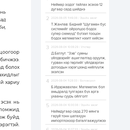
Неймар зодог тайлах эсэхээ 12
Н.Номтойбаяр:
дугаар сард шийднэ
Аймгуудад
нь
тулгамдаж буй
асуудлуудыг долоо
2026-08-05 11:49:38 / Эдийн засаг
ад
хоног бүр Засгийн
Т.Жанлав: Бидний "Шугаман бус
газрын...
би,
системийг ойролцоо бодох
1 өдөр
0
0
супер схемүүд" бүтээл тооцон
УИХ-ын дарга
бодох математикт нээлт хийсэн
С.Бямбацогт төрийг
төлөөлөн Сутай
2026-08-04 10:08:29 / Улстөр
хайрхны тэнгэрийг
цоогоор
тахих төрийн
Д.Батлут: “Зэв” сумны
тахилгад оролцлоо
үйлдвэрийг ашиглалтад оруулж,
бичжээ.
1 өдөр
2
0
гурван нэр төрлийг үйлдвэрлэн
ад болох
дотоодын хэрэгцээнд нийлүүлж
“Хотын дарга сонсож
байна” 150150 тусгай
эхэлсэн
ахидлыг
дугаарыг
наймдугаар сарын
2026-08-04 11:28:33 / Боловсрол
ой хариу
14-нөөс ажиллуулж...
Б.Идэржавхлан: Математик бол
1 өдөр
0
0
амьдралд тулгарах бүх арга
ухааны суурь ойлголт
“Чингис хаан” олон
 эсэх нь
улсын нисэх буудал
2026-08-04 10:30:38 / Эдийн засаг
руу нийтийн тээврийн
оломжид
автобус 24 цагаар
Наймдугаар сард 270 мянга
үйлчилж байна
гаруй тонн шатахуун
тож буйд
импортлохоор баталгаажуулжээ
1 өдөр
1
0
эрэгтэй.
Нийслэлийн
2026-08-04 10:37:33 / Эдийн засаг