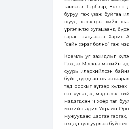
тавьжээ. Тэрбээр, Европ
буруу гэж үзэж буйгаа и
шууд хэлэлцээ хийх шаа
үргэлжлэх хугацаанд бүрэ
гарагт няцаажээ. Харин 
“сайн хэрэг болно” гэж мэ
Кремль уг захидлыг хүлэ
Гэхдээ Москва өмнөхийн а
суурь илэрхийлсэн байна
буйг дурдсан нь анхаарал
төвд орохыг зүгээр хүлээ
сэтгүүлчдэд мэдээлэл хий
мэдэгдсэн ч хоёр тал буу
өмнөхийн адил Украин Оро
мужуудаас цэргээ гаргах,
нөхцөлд тулгуурлаж буй юм.