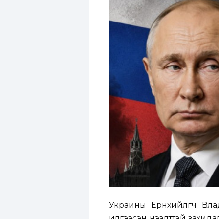
Украины Ерөнхийлөгч Вл
илгээсэн нээлттэй захида