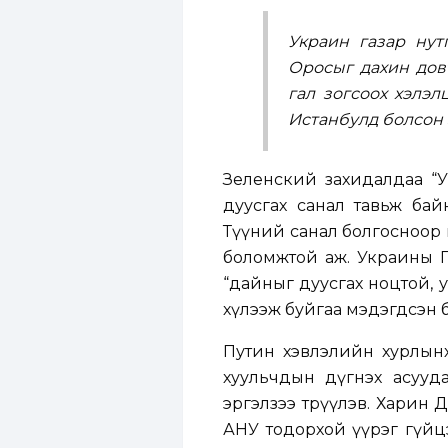
Украин газар нут
Оросыг дахин дов
гал зогсоох хэлэл
Истанбулд болсон 
Зеленский захидалдаа “
дуусгах санал тавьж бай
Түүний санал болгосноор 
боломжтой аж. Украины Г
“дайныг дуусгах ноцтой, 
хүлээж буйгаа мэдэгдсэн 
Путин хэвлэлийн хурлынха
хуульчдын дүгнэх асууд
эргэлзээ төрүүлэв. Харин
АНУ тодорхой үүрэг гүйцэ