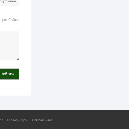
ААН-үүдийн дансыг
риулт бичих
битүүмжлэхгүй
1 өдөр
1
0
гдэл байна
Нөөцийн махны
худалдаа,
борлуулалтыг
нээлттэй ил тод
болгоно
2 өдөр
0
0
ЗГ: Автобензин,
дизель түлшний
онцгой албан
татварыг тэглэлээ
Нийтлэх
2 өдөр
3
0
З.Мэндсайхан:
Хүнсний нөөцийг
бэлтгэх агуулах,
зоорь бэлтгэх ААН-
үүдэд хөнгөлөлттэй
зээл олгоно
2 өдөр
2
0
Европ дахь
монголчуудын
аг
Гадаад мэдээ
Энтертайнмент
соёлын наадам
боллоо