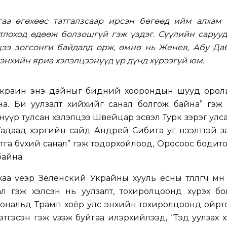
гаа өгөхөөс татгалзсаар ирсэн бөгөөд ийм алхам 
тлоход өдөөж болзошгүй гэж үздэг. Сүүлийн сарууд
цээ зогсонги байдалд орж, өмнө нь Женев, Абу Да
энхийн яриа хэлэлцээнүүд үр дүнд хүрээгүй юм.
Украин энэ дайныг бидний хоорондын шууд орол
на. Би уулзалт хийхийг санал болгож байна” гэж 
нүүр тулсан хэлэлцээ Швейцар эсвэл Турк зэрэг улс
адаад хэргийн сайд Андрей Сибига уг нээлттэй з
утга бүхий санал” гэж тодорхойлоод, Оросоос бодит
байна.
а үеэр Зеленский Украйны хууль ёсны төлөөлөгч мөн
ал гэж хэлсэн нь уулзалт, тохиролцоонд хүрэх б
 Дональд Трамп хоёр улс энхийн тохиролцоонд ойр
тгэсэн гэж үзэж буйгаа илэрхийлээд, “Тэд уулзах х