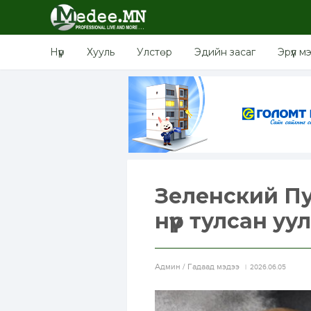
Нүүр
Хууль
Улстөр
Эдийн засаг
Эрүүл м
Зеленский Пу
нүүр тулсан у
Aдмин / Гадаад мэдээ
2026.06.05