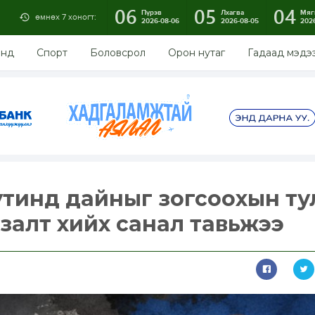
06
05
04
Пүрэв
Лхагва
Мяг
өмнөх 7 хоногт:
2026-08-06
2026-08-05
202
энд
Спорт
Боловсрол
Орон нутаг
Гадаад мэдэ
тинд дайныг зогсоохын ту
улзалт хийх санал тавьжээ