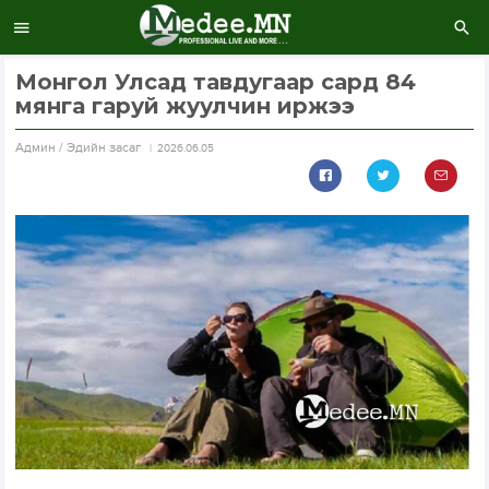
Монгол Улсад тавдугаар сард 84
мянга гаруй жуулчин иржээ
Aдмин / Эдийн засаг
2026.06.05