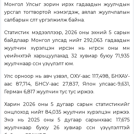
Монгол Улсыг зорин ирэх гадаадын жуулчдын
урсгал тогтвортой нэмэгдэж, аялал жуулчлалын
салбарын өсөлт үргэлжилж байна.
Статистик мэдээллээр, 2026 оны эхний 5 сарын
байдлаар Монгол улсад нийт 292,063 гадаадын
жуулчин хүрэлцэн ирсэн нь өнгөрсөн оны мөн
үеийнхтэй харьцуулахад 32 хувиар буюу 71,935
жуулчнаар өссөн үзүүлэлт юм.
Улс орноор нь авч үзвэл, ОХУ-аас 117,498, БНХАУ-
аас 87,714, БНСУ-аас 27,837, Япон улсаас-9,631,
Герман 6,817 жуулчин тус тус иржээ.
Харин 2026 оны 5 дугаар сарын статистикийг
онцлоход нийт 84,035 жуулчин хүрэлцэн иржээ.
Энэ нь 2025 оны 5 дугаар сарынхаас 17,675
жуулчнаар буюу 26 хувиар өссөн үзүүлэлттэй