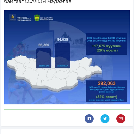
байгааг ССАЖЗЯ мэдээлэв.