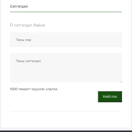
Сэтгэгдэл
0
сэтгэгдэл байна
1000
тэмдэгт оруулах үлдлээ.
Нийтлэх