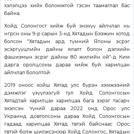
хэлэлцээ хийх боломжтой гэсэн таамаглал бас
байна.
Хойд Солонгост хийж буй энэхүү айлчлал нь
өнгөрсөн оны 9-р сарын 3-нд Хятадын Бээжин хотод
болсон "Хятадын ард түмний Японы эсрэг
эсэргүүцлийн дайны ялалт болон дэлхийн
фашизмын эсрэг дайны 80 жилийн ой"-д Ким
дарга оролцсоны дараа хийж буй харилцан
айлчлал бололтой.
2019 оноос хойш Хятад улс бүрэн хэмжээний
дэмжлэг үзүүлээгүй тул Хойд Солонгосын
Хятадтай харилцах харилцаа бага зэрэг тасарч
эхэлсэн. Үүний дараа 2022 онд Орос улс
Украинд довтолсоны дараа Хойд Солонгосын
гадаад харилцаа Хятад төвтэй байснаас Орос
төвтэй болж шилжсэнээр Хойд Солонгос, Хятадын