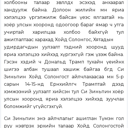
холбооны талаар зөвлөлдөх эсэхэд анхаарал
хандуулж байна. Долоон жилийн өмнө яриа
хэлэлцээ үргэлжилж байсан үеэс ялгаатай нь
хоёр улсын хооронд одоогоор бараг ямар ч утга
учиртай харилцаа холбоо байхгүй тул
ажиглалтаас харахад Хойд Солонгос, Хятадын
удирдагчдын уулзалт тэдний хооронд шууд
яриа хэлэлцээ хийхэд хүргэхгүй гэж үзэж байна.
Гэсэн хэдий ч Дональд Трамп тухайн үеийнх
шигээ албан тушаал хашиж байгаа бөгөөд Си
Зиньпин Хойд Солонгост айлчлахаасаа өмнө 5-р
сарын 14-15-нд Ерөнхийлөгч Трамптай дээд
хэмжээний уулзалт хийсэн тул Си Зиньпин хоёр
улсын хооронд яриа хэлэлцээ хийхэд зуучлах
боломжийг үгүйсгэхгүй.
Си Зиньпин энэ айлчлалыг ашиглан Түмэн гол
руу нэвтрэх эрхийн талаар Хойд Солонгостой