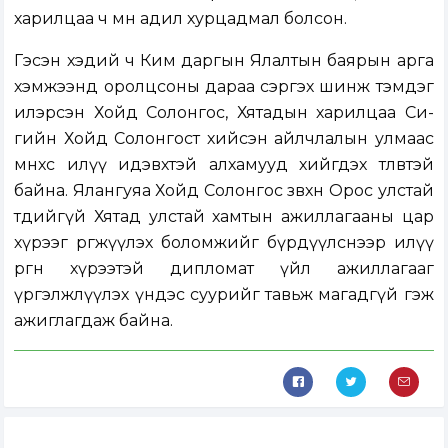
харилцаа ч мөн адил хурцадмал болсон.
Гэсэн хэдий ч Ким даргын Ялалтын баярын арга
хэмжээнд оролцсоны дараа сэргэх шинж тэмдэг
илэрсэн Хойд Солонгос, Хятадын харилцаа Си-
гийн Хойд Солонгост хийсэн айлчлалын улмаас
өмнөхөөсөө илүү идэвхтэй алхамууд хийгдэх төлөвтэй
байна. Ялангуяа Хойд Солонгос зөвхөн Орос улстай
төдийгүй Хятад улстай хамтын ажиллагааны цар
хүрээг өргөжүүлэх боломжийг бүрдүүлснээр илүү
өргөн хүрээтэй дипломат үйл ажиллагааг
үргэлжлүүлэх үндэс суурийг тавьж магадгүй гэж
ажиглагдаж байна.