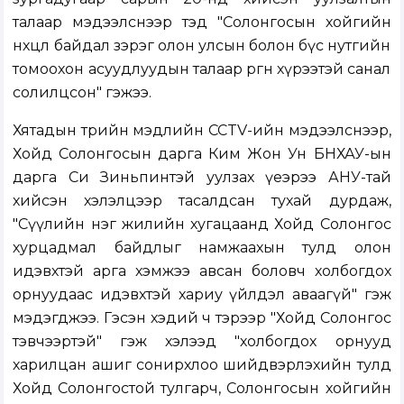
талаар мэдээлснээр тэд "Солонгосын хойгийн
нөхцөл байдал зэрэг олон улсын болон бүс нутгийн
томоохон асуудлуудын талаар өргөн хүрээтэй санал
солилцсон" гэжээ.
Хятадын төрийн мэдлийн CCTV-ийн мэдээлснээр,
Хойд Солонгосын дарга Ким Жон Ун БНХАУ-ын
дарга Си Зиньпинтэй уулзах үеэрээ АНУ-тай
хийсэн хэлэлцээр тасалдсан тухай дурдаж,
"Сүүлийн нэг жилийн хугацаанд Хойд Солонгос
хурцадмал байдлыг намжаахын тулд олон
идэвхтэй арга хэмжээ авсан боловч холбогдох
орнуудаас идэвхтэй хариу үйлдэл аваагүй" гэж
мэдэгджээ. Гэсэн хэдий ч тэрээр "Хойд Солонгос
тэвчээртэй" гэж хэлээд "холбогдох орнууд
харилцан ашиг сонирхлоо шийдвэрлэхийн тулд
Хойд Солонгостой тулгарч, Солонгосын хойгийн