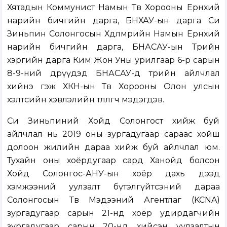
Хятадын Коммунист Намын Төв Хорооны Ерөнхий
нарийн бичгийн дарга, БНХАУ-ын дарга Си
Зиньпин Солонгосын Хөдөлмөрийн Намын Ерөнхий
нарийн бичгийн дарга, БНАСАУ-ын Төрийн
хэргийн дарга Ким Жон Уны урилгаар 6-р сарын
8-9-ний өдрүүдэд БНАСАУ-д төрийн айлчлал
хийнэ гэж ХКН-ын Төв Хорооны Олон улсын
хэлтсийн хэвлэлийн төлөөлөгч мэдэгдэв.
Си Зиньпиний Хойд Солонгост хийж буй
айлчлал нь 2019 оны зургадугаар сараас хойш
долоон жилийн дараа хийж буй айлчлал юм.
Тухайн оны хоёрдугаар сард Ханойд болсон
Хойд Солонгос-АНУ-ын хоёр дахь дээд
хэмжээний уулзалт бүтэлгүйтсэний дараа
Солонгосын Төв Мэдээний Агентлаг (KCNA)
зургадугаар сарын 21-нд хоёр удирдагчийн
зургадугаар сарын 20-нд хийсэн уулзалтын