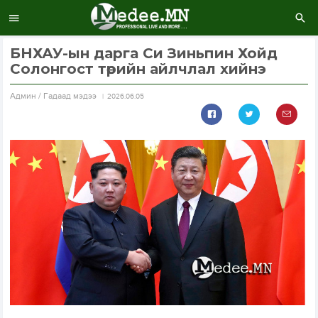
БНХАУ-ын дарга Си Зиньпин Хойд
Солонгост төрийн айлчлал хийнэ
Aдмин / Гадаад мэдээ
2026.06.05