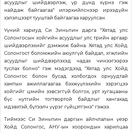
асуудлыг шийдвэрлэж, үр дүнд хүрнэ гэж
найдаж байгаагаа" илэрхийлснээр ирээдүйн
хэлэлцээрт тууштай байгаагаа харуулсан.
Үүний хариуд Си Зиньпин дарга "Хятад улс
Солонгосын хойгийн асуудлыг улс төрийн аргаар
шийдвэрлэхийг дэмжиж байна. Хятад улс Хойд
Солонгост боломжийн аюулгүй байдал, хөгжлийн
асуудлыг шийдвэрлэхэд чадах чинээгээрээ
туслах болно" гэж мэдэгдээд "Хятад улс Хойд
Солонгос болон бусад холбогдох орнуудтай
хамтын ажиллагаагаа бэхжүүлэхийн зэрэгцээ
хойгийг цөмийн зэвсэггүй болгох, урт хугацааны
бүс нутгийн тогтвортой байдлыг хангахад
идэвхтэй, бүтээлч үүрэг гүйцэтгэнэ" гэжээ.
Тиймээс Си Зиньпин даргын айлчлалын үеэр
Хойд Солонгос, АНУ-ын хоорондын харилцаа