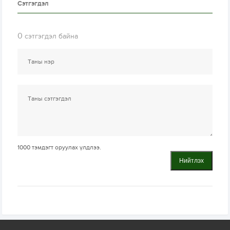
Сэтгэгдэл
0
сэтгэгдэл байна
1000
тэмдэгт оруулах үлдлээ.
Нийтлэх