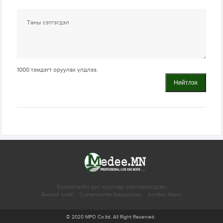
1000
тэмдэгт оруулах үлдлээ.
Нийтлэх
Зохиогчийн эрх хуулиар хамгаалагдсан.
Бидний тухай
Сурталчилгаа байршуулах
Холбоо барих
© 2020 MPO Co.ltd. All Right Reserved.