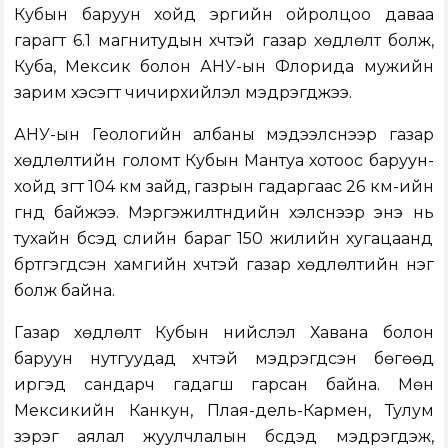
Кубын баруун хойд эргийн ойролцоо даваа
гарагт 6.1 магнитудын хүчтэй газар хөдлөлт болж,
Куба, Мексик болон АНУ-ын Флорида мужийн
зарим хэсэгт чичирхийлэл мэдрэгджээ.
АНУ-ын Геологийн албаны мэдээлснээр газар
хөдлөлтийн голомт Кубын Мантуа хотоос баруун-
хойд зүгт 104 км зайд, газрын гадаргаас 26 км-ийн
гүнд байжээ. Мэргэжилтнүүдийн хэлснээр энэ нь
тухайн бүсэд сүүлийн бараг 150 жилийн хугацаанд
бүртгэгдсэн хамгийн хүчтэй газар хөдлөлтийн нэг
болж байна.
Газар хөдлөлт Кубын нийслэл Хавана болон
баруун нутгуудад хүчтэй мэдрэгдсэн бөгөөд
иргэд сандарч гадагш гарсан байна. Мөн
Мексикийн Канкун, Плая-дель-Кармен, Тулум
зэрэг аялал жуулчлалын бүсүүдэд мэдрэгдэж,