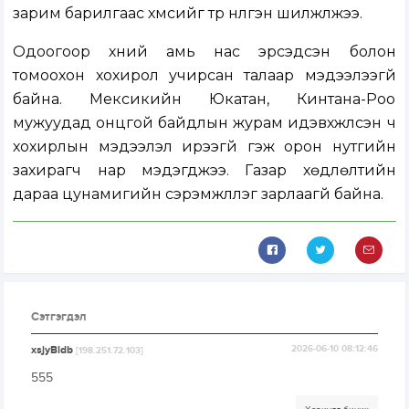
зарим барилгаас хүмүүсийг түр нүүлгэн шилжүүлжээ.
Одоогоор хүний амь нас эрсэдсэн болон
томоохон хохирол учирсан талаар мэдээлээгүй
байна. Мексикийн Юкатан, Кинтана-Роо
мужуудад онцгой байдлын журам идэвхжүүлсэн ч
хохирлын мэдээлэл ирээгүй гэж орон нутгийн
захирагч нар мэдэгджээ. Газар хөдлөлтийн
дараа цунамигийн сэрэмжлүүлэг зарлаагүй байна.
Сэтгэгдэл
xsjyBldb
2026-06-10 08:12:46
[198.251.72.103]
555