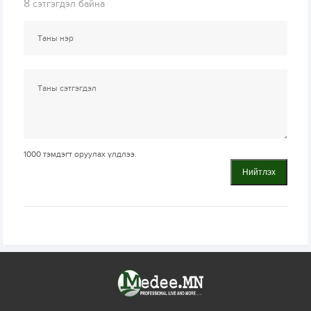
8
сэтгэгдэл байна
1000
тэмдэгт оруулах үлдлээ.
Нийтлэх