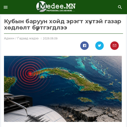
Кубын баруун хойд эрэгт хүчтэй газар
хөдлөлт бүртгэгдлээ
Aдмин / Гадаад мэдээ
2026.06.09