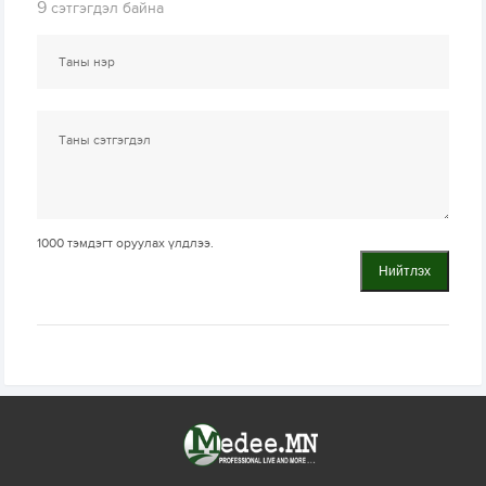
9
сэтгэгдэл байна
1000
тэмдэгт оруулах үлдлээ.
Нийтлэх