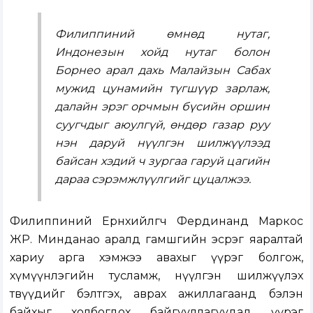
Филиппиний өмнөд нутаг,
Индонезын хойд нутаг болон
Борнео арал дахь Малайзын Сабах
мужид цунамийн түгшүүр зарлаж,
далайн эрэг орчмын бүсийн оршин
суугчдыг аюулгүй, өндөр газар руу
нэн даруй нүүлгэн шилжүүлээд
байсан хэдий ч зургаа гаруй цагийн
дараа сэрэмжлүүлгийг цуцалжээ.
Филиппиний Ерөнхийлөгч Фердинанд Маркос
ЖР. Минданао аралд гамшгийн эсрэг яаралтай
хариу арга хэмжээ авахыг үүрэг болгож,
хүмүүнлэгийн тусламж, нүүлгэн шилжүүлэх
төвүүдийг бэлтгэх, аврах ажиллагаанд бэлэн
байхыг холбогдох байгууллагуудад үүрэг