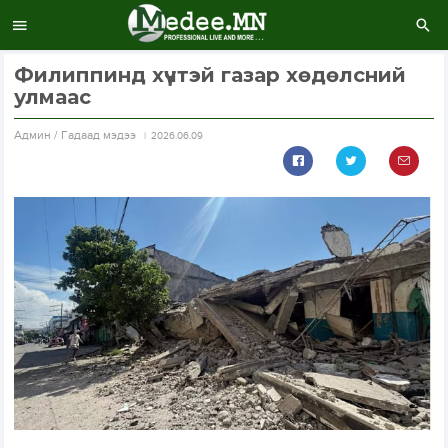
Филиппинд хүчтэй газар хөдөлсний
улмаас
Aдмин / Гадаад мэдээ
2026.06.09