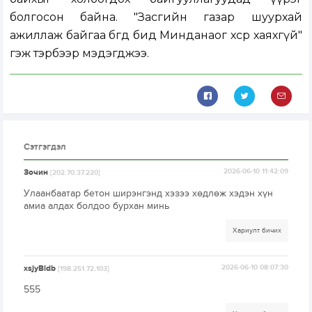
болгосон байна. "Засгийн газар шуурхай
ажиллаж байгаа бөгөөд бид Минданаог хөсөр хаяхгүй"
гэж тэрбээр мэдэгджээ.
Сэтгэгдэл
Зочин
2026-06-10 11:42:09
[202.70.37.220]
Улаанбаатар бетон ширэнгэнд хэзээ хөдлөж хэдэн хүн
амиа алдах болдоо бурхан минь
Хариулт бичих
xsjyBldb
2026-06-10 08:07:30
[198.251.72.103]
555