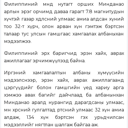
Филиппиний өмнөд нутагт орших Минданао
арлын эрэг орчимд даваа гарагт 7.8 магнитудын
хүчтэй газар хөдөлсний улмаас амиа алдсан хүний
тоо 32-т хүрч, олон арван хүн гэмтэж бэртсэн
талаар тус улсын гамшгаас хамгаалах албаныхан
мэдээлжээ.
Филиппиний эрх баригчид эрэн хайх, аврах
ажиллагааг эрчимжүүлээд байна.
Иргэний хамгаалалтын албаны хүмүүсийн
мэдээлснээр, эрэн хайх, аврах ажиллагаанд
цэргүүдийг болон гамшгийн үед хариу арга
хэмжээ авах багийг дайчлаад ба албанынхан
Минданао аралд нурангид дарагдсаны улмаас,
мөн хөрсний гулгалтад өртсөний улмаас 32 хүн амиа
алдаж, 134 хүн бэртсэн гэх урьдчилсан
мэдээллийг нягтлан шалгаж байгаа аж.