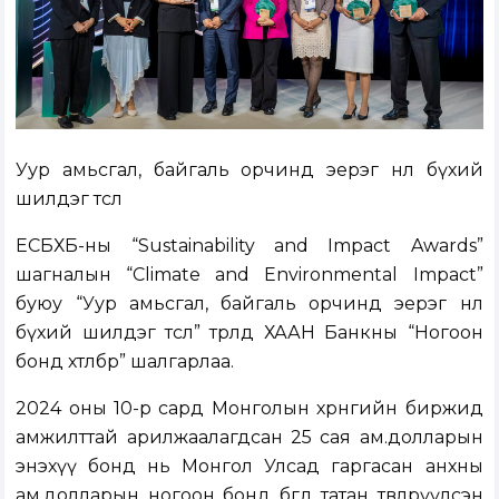
Уур амьсгал, байгаль орчинд эерэг нөлөө бүхий
шилдэг төсөл
ЕСБХБ-ны “Sustainability and Impact Awards”
шагналын “Climate and Environmental Impact”
буюу “Уур амьсгал, байгаль орчинд эерэг нөлөө
бүхий шилдэг төсөл” төрөлд ХААН Банкны “Ногоон
бонд хөтөлбөр” шалгарлаа.
2024 оны 10-р сард Монголын хөрөнгийн биржид
амжилттай арилжаалагдсан 25 сая ам.долларын
энэхүү бонд нь Монгол Улсад гаргасан анхны
ам.долларын ногоон бонд бөгөөд татан төвлөрүүлсэн