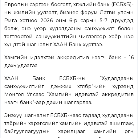
Европын сэргээн босголт, хөгжлийн банк (ЕСБХБ)-
ны жилийн уулзалт, бизнес форум Латви улсын
Рига хотноо 2026 оны 6-р сарын 5-7 өдрүүдэд
болж, энэ үеэр худалдааны санхүүжилт болон
тогтвортой санхүүжилтийн чиглэлээр хоёр нэр
хүндтэй шагналыг ХААН Банк хүртлээ.
Хамгийн идэвхтэй аккредитив нээгч банк – 16
дахь удаагаа
ХААН Банк ЕСБХБ-ны “Худалдааны
санхүүжилтийг дэмжих хөтөлбөр”-ийн хүрээнд
Монгол Улсаас “Хамгийн идэвхтэй аккредитив
нээгч банк”-аар дахин шалгарлаа.
Энэхүү шагналыг ЕСБХБ-наас гадаад худалдааны
төлбөрийн хэрэгслийг хамгийн идэвхтэй ашиглаж,
байгууллагуудын харилцааг хамгийн өргөн