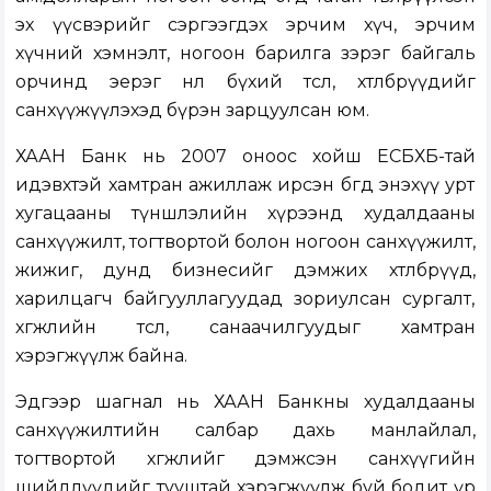
эх үүсвэрийг сэргээгдэх эрчим хүч, эрчим
хүчний хэмнэлт, ногоон барилга зэрэг байгаль
орчинд эерэг нөлөө бүхий төсөл, хөтөлбөрүүдийг
санхүүжүүлэхэд бүрэн зарцуулсан юм.
ХААН Банк нь 2007 оноос хойш ЕСБХБ-тай
идэвхтэй хамтран ажиллаж ирсэн бөгөөд энэхүү урт
хугацааны түншлэлийн хүрээнд худалдааны
санхүүжилт, тогтвортой болон ногоон санхүүжилт,
жижиг, дунд бизнесийг дэмжих хөтөлбөрүүд,
харилцагч байгууллагуудад зориулсан сургалт,
хөгжлийн төсөл, санаачилгуудыг хамтран
хэрэгжүүлж байна.
Эдгээр шагнал нь ХААН Банкны худалдааны
санхүүжилтийн салбар дахь манлайлал,
тогтвортой хөгжлийг дэмжсэн санхүүгийн
шийдлүүдийг тууштай хэрэгжүүлж буй бодит үр