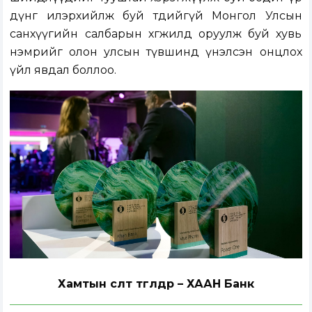
дүнг илэрхийлж буй төдийгүй Монгол Улсын
санхүүгийн салбарын хөгжилд оруулж буй хувь
нэмрийг олон улсын түвшинд үнэлсэн онцлох
үйл явдал боллоо.
Хамтын өсөлт төгөлдөр – ХААН Банк