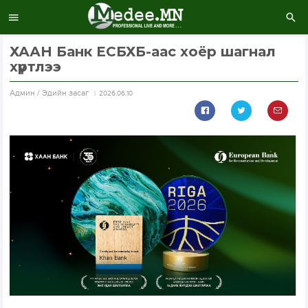
ХААН Банк ЕСБХБ-аас хоёр шагнал
хүртлээ
Aдмин / Эдийн засаг
2026.06.10