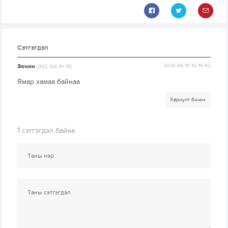
Сэтгэгдэл
Зочин
2026-06-10 16:15:42
[202.126.91.76]
Ямар хамаа байнаа
Хариулт бичих
1
сэтгэгдэл байна