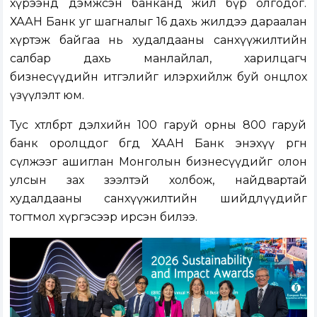
хүрээнд дэмжсэн банканд жил бүр олгодог.
ХААН Банк уг шагналыг 16 дахь жилдээ дараалан
хүртэж байгаа нь худалдааны санхүүжилтийн
салбар дахь манлайлал, харилцагч
бизнесүүдийн итгэлийг илэрхийлж буй онцлох
үзүүлэлт юм.
Тус хөтөлбөрт дэлхийн 100 гаруй орны 800 гаруй
банк оролцдог бөгөөд ХААН Банк энэхүү өргөн
сүлжээг ашиглан Монголын бизнесүүдийг олон
улсын зах зээлтэй холбож, найдвартай
худалдааны санхүүжилтийн шийдлүүдийг
тогтмол хүргэсээр ирсэн билээ.