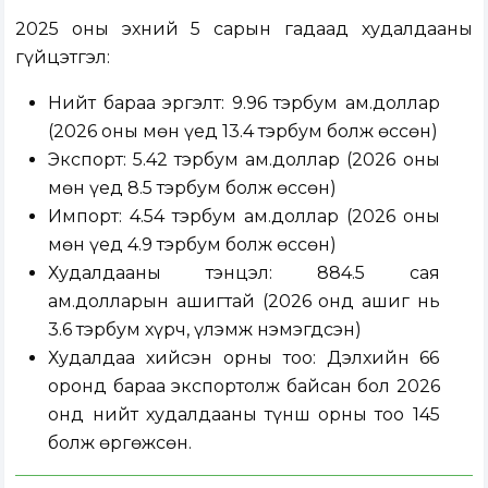
2025 оны эхний 5 сарын гадаад худалдааны
гүйцэтгэл:
Нийт бараа эргэлт: 9.96 тэрбум ам.доллар
(2026 оны мөн үед 13.4 тэрбум болж өссөн)
Экспорт: 5.42 тэрбум ам.доллар (2026 оны
мөн үед 8.5 тэрбум болж өссөн)
Импорт: 4.54 тэрбум ам.доллар (2026 оны
мөн үед 4.9 тэрбум болж өссөн)
Худалдааны тэнцэл: 884.5 сая
ам.долларын ашигтай (2026 онд ашиг нь
3.6 тэрбум хүрч, үлэмж нэмэгдсэн)
Худалдаа хийсэн орны тоо: Дэлхийн 66
оронд бараа экспортолж байсан бол 2026
онд нийт худалдааны түнш орны тоо 145
болж өргөжсөн.