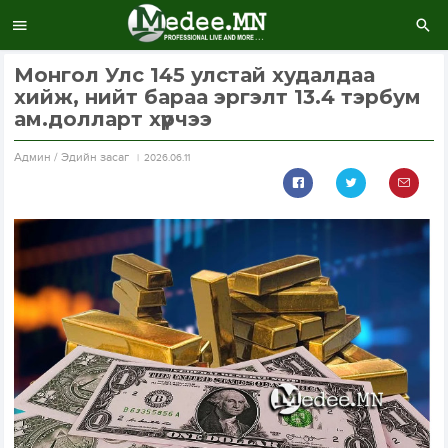
Монгол Улс 145 улстай худалдаа
хийж, нийт бараа эргэлт 13.4 тэрбум
ам.долларт хүрчээ
Aдмин / Эдийн засаг
2026.06.11