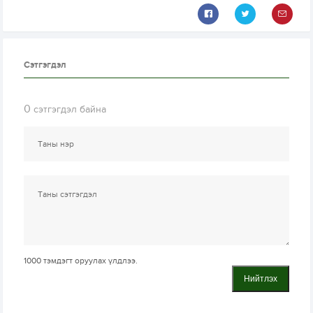
Сэтгэгдэл
0
сэтгэгдэл байна
1000
тэмдэгт оруулах үлдлээ.
Нийтлэх