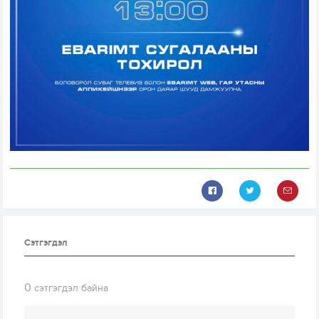
Сэтгэгдэл
0
сэтгэгдэл байна