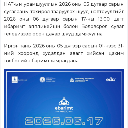
НӨАТ-ын урамшууллын 2026 оны 05 дугаар сарын
сугалааны тохирол тааруулах шууд нэвтрүүлгийг
2026 оны 06 дугаар сарын 17-ны 13.00 цагт
ибаримт аппликейшн болон Боловсрол суваг
телевизээр орон даяар шууд дамжуулна.
Иргэн таны 2026 оны 05 дүгээр сарын 01-нээс 31-
ний хооронд худалдан авалт хийсэн цахим
төлбөрийн баримт хамрагдана.