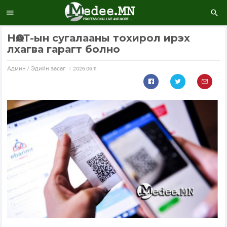
НӨАТ-ын сугалааны тохирол ирэх
лхагва гарагт болно
Aдмин / Эдийн засаг
2026.06.11