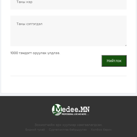
1000
тэмдэгт оруулах үлдлээ.
Нийтлэх
Зохиогчийн эрх хуулиар хамгаалагдсан.
Бидний тухай
Сурталчилгаа байршуулах
Холбоо барих