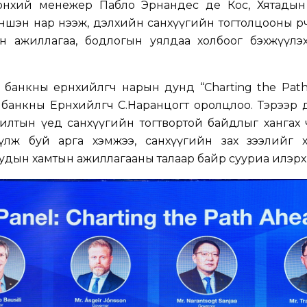
рөнхий менежер Пабло Эрнандес де Кос, Хятады
уншэн нар нээж, дэлхийн санхүүгийн тогтолцооны өөр
ын ажиллагаа, бодлогын уялдаа холбоог бэхжүүлэ
банкны ерөнхийлөгч нарын дунд “Charting the Pat
банкны Ерөнхийлөгч С.Наранцогт оролцлоо. Тэрээр
лтын үед санхүүгийн тогтвортой байдлыг хангах 
үлж буй арга хэмжээ, санхүүгийн зах зээлийг хө
куудын хамтын ажиллагааны талаар байр сууриа илэр