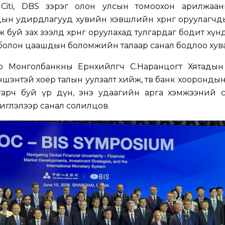
, Citi, DBS зэрэг олон улсын томоохон арилжаан
ын удирдлагууд хувийн хэвшлийн хөрөнгө оруулагч
буй зах зээлд хөрөнгө оруулахад тулгардаг бодит хүнд
болон цаашдын боломжийн талаар санал бодлоо хув
р Монголбанкны Ерөнхийлөгч С.Наранцогт Хятады
ншэнтэй хоёр талын уулзалт хийж, төв банк хооронды
гарч буй үр дүн, энэ удаагийн арга хэмжээний 
 чиглэлээр санал солилцов.