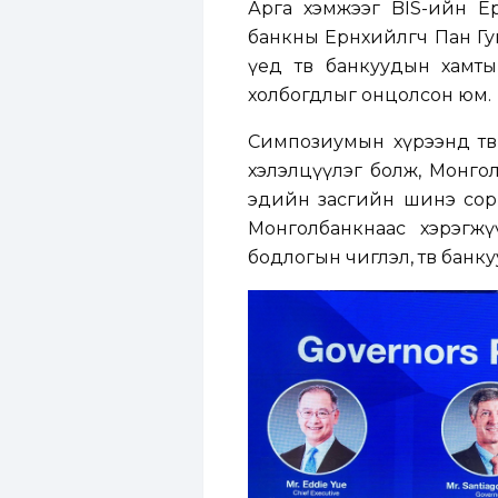
Арга хэмжээг BIS-ийн Е
банкны Ерөнхийлөгч Пан Г
үед төв банкуудын хамт
холбогдлыг онцолсон юм.
Симпозиумын хүрээнд төв 
хэлэлцүүлэг болж, Монгол
эдийн засгийн шинэ сори
Монголбанкнаас хэрэгжү
бодлогын чиглэл, төв бан