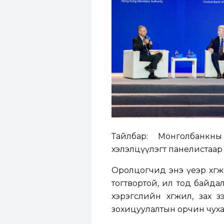
Тайлбар: Монголбанкны
хэлэлцүүлэгт панелистаар
Оролцогчид энэ үеэр хөгж
тогтвортой, ил тод байдал
хэрэгслийн хөгжил, зах з
зохицуулалтын орчин чухал