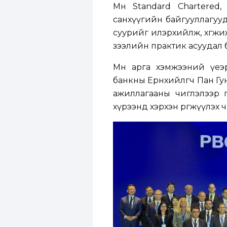
Мөн Standard Chartered
санхүүгийн байгууллагууд
суурийг илэрхийлж, хөгжиж 
зээлийн практик асуудал 
Мөн арга хэмжээний үеэ
банкны Ерөнхийлөгч Пан Гу
ажиллагааны чиглэлээр 
хүрээнд хэрхэн өргөжүүлэх