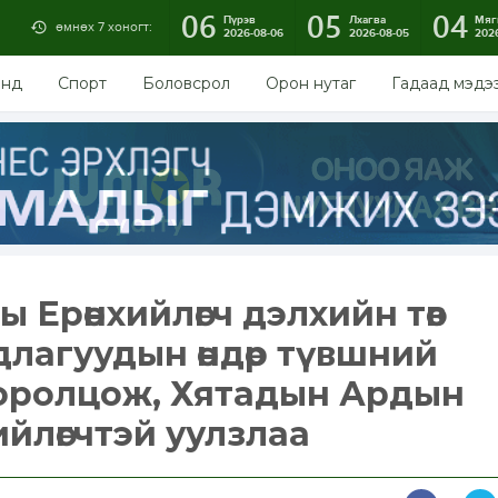
06
05
04
Пүрэв
Лхагва
Мяг
өмнөх 7 хоногт:
2026-08-06
2026-08-05
202
энд
Спорт
Боловсрол
Орон нутаг
Гадаад мэдэ
 Ерөнхийлөгч дэлхийн төв
лагуудын өндөр түвшний
оролцож, Хятадын Ардын
ийлөгчтэй уулзлаа