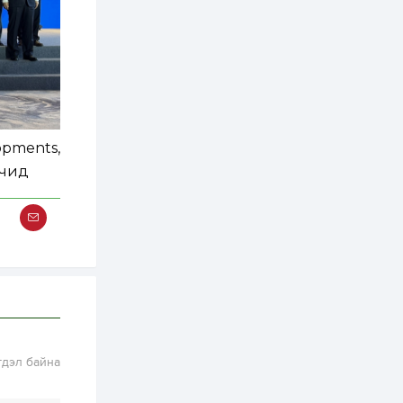
зохицуулалт хийнэ
2 өдөр
0
0
Б.Идэржавхлан:
Математик бол
амьдралд тулгарах
бүх арга ухааны
суурь ойлголт
2 өдөр
1
0
Бэлчээрийн 55 хувьд
opments,
ургамлын ургалт
сайн байна
гчид
2 өдөр
0
0
Наймдугаар сард
олгох нийгмийн
халамжийн тэтгэвэр,
тэтгэмж, хөнгөлөлт,
тусламжийн хуваарь
2 өдөр
0
0
Наймдугаар сард
270 мянга гаруй
тонн шатахуун
гдэл байна
импортлохоор
баталгаажуулжээ