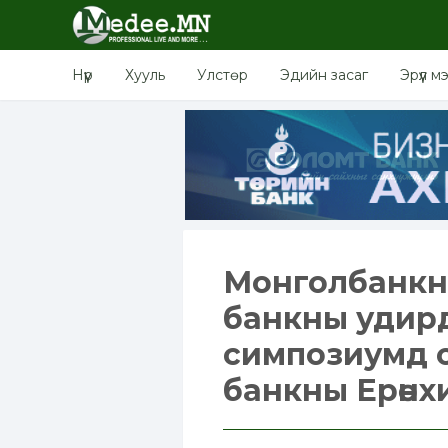
Нүүр
Хууль
Улстөр
Эдийн засаг
Эрүүл м
Монголбанкны
банкны удирд
симпозиумд 
банкны Ерөнх