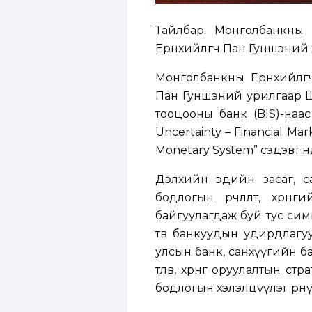
Тайлбар: Монголбанкны 
Ерөнхийлөгч Пан Гуншэний 
Монголбанкны Ерөнхийлөг
Пан Гуншэний урилгаар Ш
тооцооны банк (BIS)-наас
Uncertainty – Financial Mar
Monetary System” сэдэвт 
Дэлхийн эдийн засаг, с
бодлогын өөрчлөлт, хөр
байгуулагдаж буй тус сим
төв банкуудын удирдлагуу
улсын банк, санхүүгийн ба
төлөв, хөрөнгө оруулалтын 
бодлогын хэлэлцүүлэг өрн