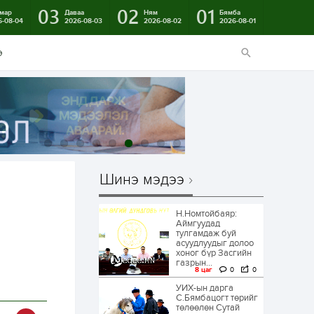
03
02
01
мар
Даваа
Ням
Бямба
6-08-04
2026-08-03
2026-08-02
2026-08-01
э
Шинэ мэдээ
Н.Номтойбаяр:
Аймгуудад
тулгамдаж буй
асуудлуудыг долоо
хоног бүр Засгийн
газрын...
8 цаг
0
0
УИХ-ын дарга
С.Бямбацогт төрийг
төлөөлөн Сутай