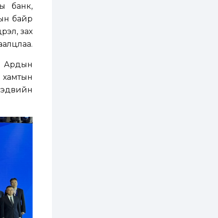
хэрэгжилт,
ы банк,
амлалтаас илүү
бодит үр дүн чухал
дын байр
2 өдөр
0
0
рэл, зах
Неймар зодог тайлах
аалцлаа.
эсэхээ 12 дугаар сард
шийднэ
н Ардын
н хамтын
2 өдөр
0
3
сэдвийн
Нийслэлийн 30
дугаар сургуулийг 10
дугаар сарын 1-нд
ашиглалтад оруулна
2 өдөр
0
0
Морингийн давааны
замаас “Барилгын
хатуу хог хаягдал
дахин боловсруулах
үйлдвэр” хүртэлх 1.5...
2 өдөр
0
0
COP17 хурлын үеэр 5
дүүргийн 73
цэцэрлэг, 60
сургуульд