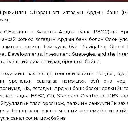
Ерөнхийлөгч С.Наранцогт Хятадын Ардын банк (P
хамт
ч С.Наранцогт Хятадын Ардын банк (PBOC)-ны Ерөн
анхай хотноо Хятадын Ардын банк болон Олон улсы
 хамтран зохион байгуулж буй “Navigating Global F
ket Developments, Investment Strategies, and the Inte
өндөр түвшний симпозиумд оролцож байна.
анхүүгийн зах зээлд геополитикийн эрсдэл, худ
өнгийн урсгалын савлагаа нэмэгдэж буй энэ үед
позиумд BIS, Хятадын Ардын банк болон дэлхийн т
даас гадна HSBC, Citi, Standard Chartered, DBS зэ
йгууллагын төлөөлөл оролцож, дэлхийн санхүүгийн зах
стратеги болон олон улсын мөнгөний системийн хөгжлий
үүлж санал солилцож байна.