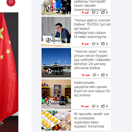
хайрхны тэнгэрийг
тахих төрийн
тахилгад оролцлоо
8 цаг
2
0
“Хотын дарга сонсож
байна” 150150 тусгай
дугаарыг
наймдугаар сарын
14-нөөс ажиллуулж...
8 цаг
0
0
“Чингис хаан” олон
улсын нисэх буудал
руу нийтийн тээврийн
автобус 24 цагаар
үйлчилж байна
13 цаг
1
0
Нийслэлийн
цэцэрлэгийн цахим
бүртгэл энэ сарын 10-
нд эхэлнэ
14 цаг
0
0
16 төрлийн эмийг нэг
эх үүсвэрээс
худалдан авах
журмыг баталлаа