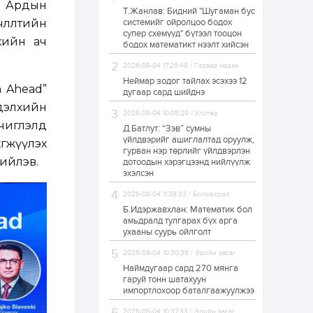
н Ардын
Т.Жанлав: Бидний "Шугаман бус
ЗГ: Автобензин,
члөлтийн
системийг ойролцоо бодох
дизель түлшний
супер схемүүд" бүтээл тооцон
онцгой албан
хийн ач
татварыг тэглэлээ
бодох математикт нээлт хийсэн
2026-08-04 17:26:48 / Гадаад мэдээ
1 өдөр
2
0
Неймар зодог тайлах эсэхээ 12
h Ahead”
З.Мэндсайхан:
дугаар сард шийднэ
Хүнсний нөөцийг
 дэлхийн
бэлтгэх агуулах,
2026-08-04 10:08:29 / Улстөр
зоорь бэлтгэх ААН-
чиглэлд
үүдэд хөнгөлөлттэй
Д.Батлут: “Зэв” сумны
зээл олгоно
үйлдвэрийг ашиглалтад оруулж,
гжүүлэх
1 өдөр
1
0
гурван нэр төрлийг үйлдвэрлэн
хийлэв.
дотоодын хэрэгцээнд нийлүүлж
Европ дахь
монголчуудын
эхэлсэн
соёлын наадам
боллоо
2026-08-04 11:28:33 / Боловсрол
Б.Идэржавхлан: Математик бол
1 өдөр
2
0
амьдралд тулгарах бүх арга
ухааны суурь ойлголт
Өнгөрсөн сард
1,439.2 кг үнэт
2026-08-04 10:30:38 / Эдийн засаг
металл худалдан
авчээ
Наймдугаар сард 270 мянга
гаруй тонн шатахуун
импортлохоор баталгаажуулжээ
1 өдөр
0
0
Б.Найдалаа: Энэ
2026-08-04 10:37:33 / Эдийн засаг