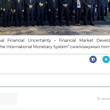
bal Financial Uncertainty – Financial Market Devel
the International Monetary System” симпозиумын төлөөлө
0
сэтгэ