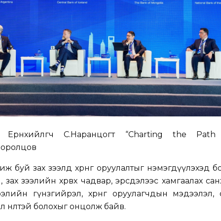
 Ерөнхийлөгч С.Наранцогт “Charting the Path
 оролцов
иж буй зах зээлд хөрөнгө оруулалтыг нэмэгдүүлэхэд 
, зах зээлийн хөрвөх чадвар, эрсдэлээс хамгаалах са
ээлийн гүнзгийрэл, хөрөнгө оруулагчдын мэдээлэл, 
 нөлөөтэй болохыг онцолж байв.