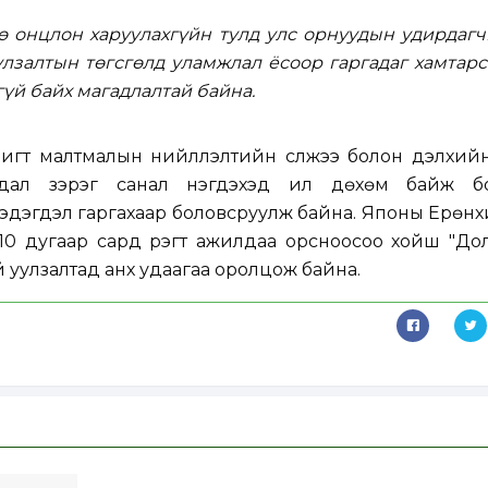
ө онцлон харуулахгүйн тулд улс орнуудын удирдагч
лзалтын төгсгөлд уламжлал ёсоор гаргадаг хамтар
гүй байх магадлалтай байна.
шигт малтмалын нийлүүлэлтийн сүлжээ болон дэлхи
йдал зэрэг санал нэгдэхэд илүү дөхөм байж б
мэдэгдэл гаргахаар боловсруулж байна. Японы Ерөн
10 дугаар сард үүрэгт ажилдаа орсноосоо хойш "Д
 уулзалтад анх удаагаа оролцож байна.