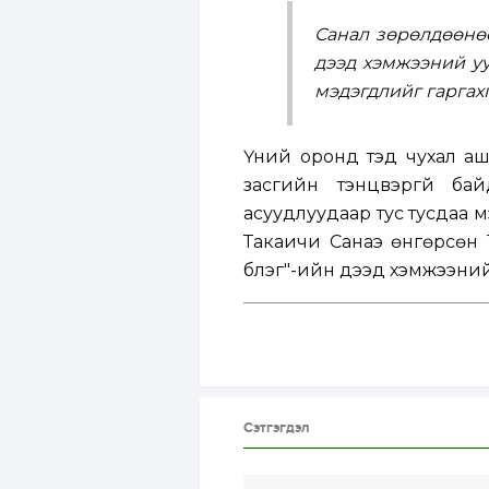
Санал зөрөлдөөнө
дээд хэмжээний уу
мэдэгдлийг гаргах
Үүний оронд тэд чухал а
засгийн тэнцвэргүй ба
асуудлуудаар тус тусдаа 
Такаичи Санаэ өнгөрсөн 
бүлэг"-ийн дээд хэмжээний
Сэтгэгдэл