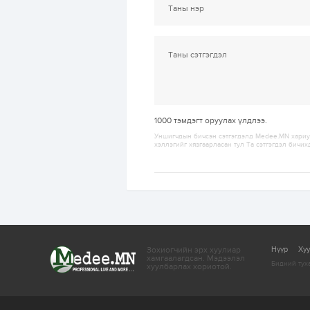
1000
тэмдэгт оруулах үлдлээ.
Уншигчдын бичсэн сэтгэгдэлд Medee.MN хариуц
хэллэгийг хязгаарласан тул Та сэтгэгдэл бичих
Зохиогчийн эрх хуулиар
Нүүр
Ху
хамгаалагдсан.
Мэдээлэл
Бидний тух
хуулбарлах хориотой.