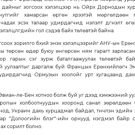
й дайныг зогсоох хэлэлцээр нь Ойрх Дорнодын ху
нутгийг хамарсан өргөн хүрээтэй мөргөлдөөн г
чадах эсэх талаар удирдагчид үнэлэлт дүгнэлт өгө
лэлцүүлгүүдийн гол сэдэв байх төлөвтэй байна.
соох зорилго бүхий энэхүү хэлэлцээрийг АНУ-ын Ерө
 төрсөн өдөр буюу өнгөрсөн ням гарагт зарласан
ор гарын үсэг зурж баталгаажуулах төлөвтэй бай
й уулзалтыг даргалж буй Францын Ерөнхийлөгч Э
удирдагчид Ормузын хоолойг урт хугацаанд дах
иан-ле-Бен хотноо болж буй уг дээд хэмжээний уу
ропын холбоотнуудын хооронд санал зөрөлдөөн 
нод, Украин дахь хурцадмал байдал, түүнчлэн эдийн
ар "Долоогийн бүлэг"-ийн орнууд нэгдмэл байр с
ах сорилт болно.