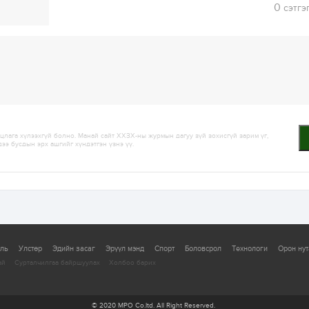
0
сэтгэ
лага хүлээхгүй болно. Манай сайт ХХЗХ-ны журмын дагуу зүй зохисгүй зарим үг,
дээ бусдын эрх ашгийг хүндэтгэн үзнэ үү.
уль
Улстөр
Эдийн засаг
Эрүүл мэнд
Спорт
Боловсрол
Технологи
Орон нут
ай
Сурталчилгаа байршуулах
Холбоо барих
© 2020 MPO Co.ltd. All Right Reserved.