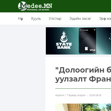
Нүүр
Хууль
Улстөр
Эдийн засаг
Эрүүл м
"Долоогийн б
уулзалт Фра
Aдмин / Гадаад мэдээ
2026.06.16