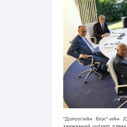
"Долоогийн бүлэг"-ийн 
хэмжээний уулзалт даваа