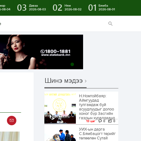
03
02
01
мар
Даваа
Ням
Бямба
6-08-04
2026-08-03
2026-08-02
2026-08-01
э
Шинэ мэдээ
Н.Номтойбаяр:
Аймгуудад
тулгамдаж буй
асуудлуудыг долоо
хоног бүр Засгийн
газрын хуралдаанд...
13 цаг
0
0
УИХ-ын дарга
С.Бямбацогт төрийг
төлөөлөн Сутай