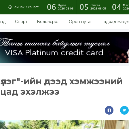
06
05
04
Пүрэв
Лхагва
Мяг
өмнөх 7 хоногт:
2026-08-06
2026-08-05
202
энд
Спорт
Боловсрол
Орон нутаг
Гадаад мэдэ
үлэг"-ийн дээд хэмжээний
нцад эхэлжээ