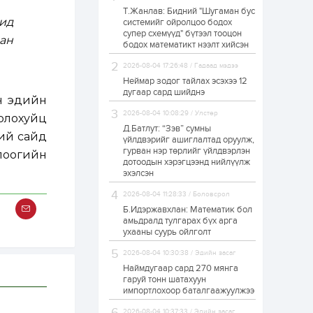
Т.Жанлав: Бидний "Шугаман бус
ЗГ: Автобензин,
ид
системийг ойролцоо бодох
дизель түлшний
супер схемүүд" бүтээл тооцон
онцгой албан
сан
татварыг тэглэлээ
бодох математикт нээлт хийсэн
2026-08-04 17:26:48 / Гадаад мэдээ
1 өдөр
2
0
Неймар зодог тайлах эсэхээ 12
З.Мэндсайхан:
дугаар сард шийднэ
Хүнсний нөөцийг
йн эдийн
бэлтгэх агуулах,
2026-08-04 10:08:29 / Улстөр
олохуйц
зоорь бэлтгэх ААН-
үүдэд хөнгөлөлттэй
Д.Батлут: “Зэв” сумны
хий сайд
зээл олгоно
үйлдвэрийг ашиглалтад оруулж,
1 өдөр
1
0
гурван нэр төрлийг үйлдвэрлэн
олоогийн
дотоодын хэрэгцээнд нийлүүлж
Европ дахь
монголчуудын
эхэлсэн
соёлын наадам
боллоо
2026-08-04 11:28:33 / Боловсрол
Б.Идэржавхлан: Математик бол
1 өдөр
2
0
амьдралд тулгарах бүх арга
ухааны суурь ойлголт
Өнгөрсөн сард
1,439.2 кг үнэт
2026-08-04 10:30:38 / Эдийн засаг
металл худалдан
авчээ
Наймдугаар сард 270 мянга
гаруй тонн шатахуун
импортлохоор баталгаажуулжээ
1 өдөр
0
0
Б.Найдалаа: Энэ
2026-08-04 10:37:33 / Эдийн засаг