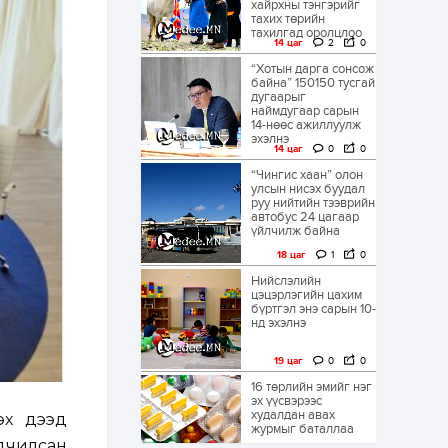
хайрхны тэнгэрийг
тахих төрийн
тахилгад оролцлоо
14 цаг
2
0
“Хотын дарга сонсож
байна” 150150 тусгай
дугаарыг
наймдугаар сарын
14-нөөс ажиллуулж
эхэлнэ
14 цаг
0
0
“Чингис хаан” олон
улсын нисэх буудал
руу нийтийн тээврийн
автобус 24 цагаар
үйлчилж байна
18 цаг
1
0
Нийслэлийн
цэцэрлэгийн цахим
бүртгэл энэ сарын 10-
нд эхэлнэ
19 цаг
0
0
16 төрлийн эмийг нэг
эх үүсвэрээс
худалдан авах
эх дээд
журмыг баталлаа
дчилсан