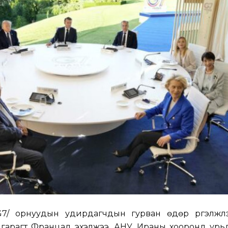
/G7/ орнуудын удирдагчдын гурван өдөр үргэлжл
 гарагт Францад эхэлжээ. АНУ, Ираны хооронд урь