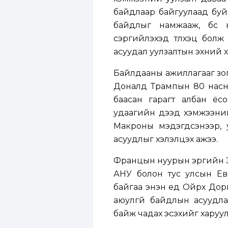
байдлаар байгуулаад бу
байдлыг намжааж, бүс 
сэргийлэхэд түлхэц болж 
асуудал уулзалтын эхний хэ
Байлдааны ажиллагааг зог
Доналд Трампын 80 насны
баасан гарагт албан ёсо
удаагийн дээд хэмжээни
Макроны мэдэгдсэнээр, 
асуудлыг хэлэлцэх ажээ.
Францын нуурын эргийн Эв
АНУ болон тус улсын Ев
байгаа энэн үед Ойрх Дор
аюулгүй байдлын асуудла
байж чадах эсэхийг харуул