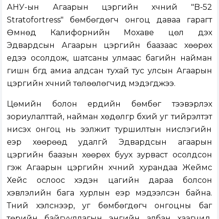
АНУ-ын Агаарын цэргийн хүчний "B-52
Stratofortress" бөмбөгдөгч онгоц даваа гарагт
Өмнөд Калифорнийн Мохаве цөл дэх
Эдвардсын Агаарын цэргийн баазаас хөөрөх
үедээ осолдож, шатсаны улмаас багийн найман
гишүүн бүгд амиа алдсан тухай тус улсын Агаарын
цэргийн хүчний төлөөлөгчид мэдэгджээ.
Цөмийн болон ердийн бөмбөг тээвэрлэх
зориулалттай, найман хөдөлгүүр бүхий уг тийрэлтэт
нисэх онгоц нь ээлжит туршилтын нислэгийн
үеэр хөөрөөд удалгүй Эдвардсын агаарын
цэргийн баазын хөөрөх буух зурваст осолдсон
гэж Агаарын цэргийн хүчний хурандаа Жеймс
Хейс ослоос хэдэн цагийн дараа болсон
хэвлэлийн бага хурлын үеэр мэдээлсэн байна.
Түүний хэлснээр, уг бөмбөгдөгч онгоцны баг
төрийн байгууллагын энгийн албан хаагчид,