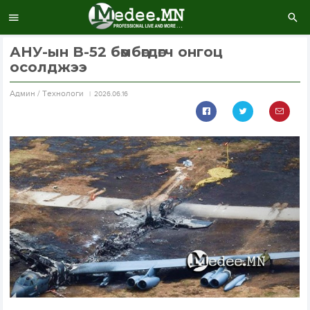
АНУ-ын B-52 бөмбөгдөгч онгоц
осолджээ
Aдмин / Технологи
2026.06.16