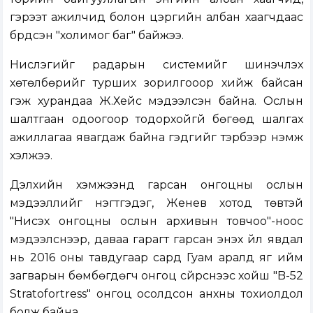
гэрээт ажилчид болон цэргийн албан хаагчдаас
бүрдсэн "холимог баг" байжээ.
Нислэгийг радарын системийг шинэчлэх
хөтөлбөрийг турших зорилгооор хийж байсан
гэж хурандаа Ж.Хейс мэдээлсэн байна. Ослын
шалтгаан одоогоор тодорхойгүй бөгөөд шалгах
ажиллагаа явагдаж байна гэдгийг тэрбээр нэмж
хэлжээ.
Дэлхийн хэмжээнд гарсан онгоцны ослын
мэдээллийг нэгтгэдэг, Женев хотод төвтэй
"Нисэх онгоцны ослын архивын товчоо"-ноос
мэдээлснээр, даваа гарагт гарсан энэхүү үйл явдал
нь 2016 оны тавдугаар сард Гуам аралд яг ийм
загварын бөмбөгдөгч онгоц сүйрснээс хойш "B-52
Stratofortress" онгоц осолдсон анхны тохиолдол
болж байна.