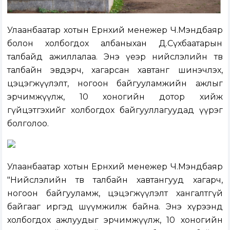
Улаанбаатар хотын Ерөнхий менежер Ч.Мэндбаяр
болон холбогдох албаныхан Д.Сүхбаатарын
талбайд ажиллалаа. Энэ үеэр нийслэлийн төв
талбайн эвдэрч, хагарсан хавтанг шинэчлэх,
цэцэгжүүлэлт, ногоон байгууламжийн ажлыг
эрчимжүүлж, 10 хоногийн дотор хийж
гүйцэтгэхийг холбогдох байгууллагуудад үүрэг
болголоо.
Улаанбаатар хотын Ерөнхий менежер Ч.Мэндбаяр
"Нийслэлийн төв талбайн хавтангууд хагарч,
ногоон байгууламж, цэцэгжүүлэлт хангалтгүй
байгааг иргэд шүүмжилж байна. Энэ хүрээнд
холбогдох ажлуудыг эрчимжүүлж, 10 хоногийн