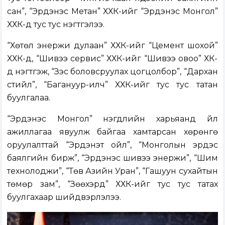
сан”, “Эрдэнэс Метан” ХХК-ийг “Эрдэнэс Монгол”
ХХК-д тус тус нэгтгэлээ.
“Хөтөл энержи дулаан” ХХК-ийг “Цемент шохой”
ХХК-д, “Шивээ сервис” ХХК-ийг “Шивээ овоо” ХК-
д нэгтгэж, “Зэс боловсруулах цогцолбор”, “Дархан
стийл”, “Багануур-илч” ХХК-ийг тус тус татан
буулгалаа.
“Эрдэнэс Монгол” нэгдлийн харьяанд үйл
ажиллагаа явуулж байгаа хамтарсан хөрөнгө
оруулалттай “Эрдэнэт ойл”, “Монголын эрдэс
баялгийн бирж”, “Эрдэнэс шивээ энержи”, “Шим
технолоджи”, “Төв Азийн Уран”, “Гашуун сухайтын
төмөр зам”, “Зөөхэрд” ХХК-ийг тус тус татах
буулгахаар шийдвэрлэлээ.