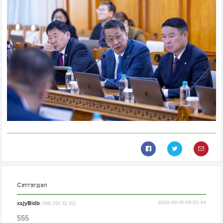
Сэтгэгдэл
xsjyBldb
2026-06-19 09:55:44
[198.251.72.92]
555