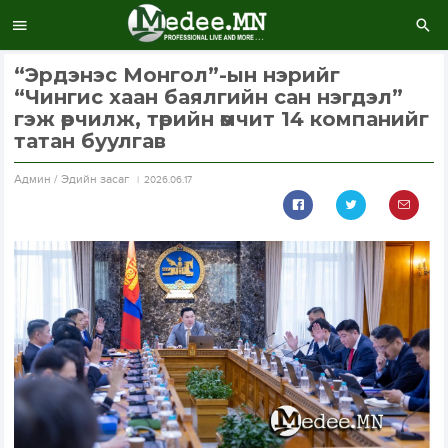
“Эрдэнэс Монгол”-ын нэрийг
“Чингис хаан баялгийн сан нэгдэл”
гэж өөрчилж, төрийн өмчит 14 компанийг
татан буулгав
Aдмин / Эдийн засаг
2026.06.17