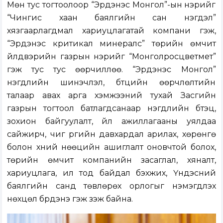
Мөн тус тогтоолоор “Эрдэнэс Монгол”-ын нэрийг
“Чингис хаан баялгийн сан нэгдэл”
хязгаарлагдмал хариуцлагатай компани гэж,
“Эрдэнэс критикал минералс” төрийн өмчит
үйлдвэрийн газрын нэрийг “Монголросцветмет”
гэж тус тус өөрчиллөө. “Эрдэнэс Монгол”
нэгдлийн шинэчлэл, бүтцийн өөрчлөлтийн
талаар авах арга хэмжээний тухай Засгийн
газрын тогтоол батлагдсанаар нэгдлийн бүтэц,
зохион байгуулалт, үйл ажиллагааны уялдаа
сайжирч, чиг үүргийн давхардал арилах, хөрөнгө
болон хүний нөөцийн ашиглалт оновчтой болох,
төрийн өмчит компанийн засаглал, хяналт,
хариуцлага, ил тод байдал бэхжих, Үндэсний
баялгийн санд төвлөрөх орлогыг нэмэгдүүлэх
нөхцөл бүрдэнэ гэж үзэж байна.