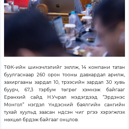
ТӨК-ийн шинэчлэлийг эхлүүлж, 14 компани татан
буулгаснаар 260 орон тооны давхардал арилж,
захиргааны зардал 10, түрээсийн зардал 30 хувь
буурч, 67,3 тэрбум төгрөг хэмнэж байгааг
Ерөнхий сайд Н.Учрал мэдэгдээд “Эрдэнэс
Монгол” нэгдэл Үндэсний баялгийн сангийн
тухай хуульд заасан үндсэн чиг үүргээ хэрэгжүүлэх
нөхцөл бүрдэж байгааг онцлов.