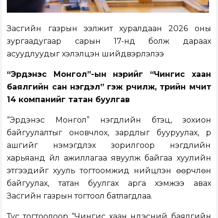
Засгийн газрын ээлжит хуралдаан 2026 оны
зургаадугаар сарын 17-нд болж дараах
асуудлуудыг хэлэлцэн шийдвэрлэлээ
“Эрдэнэс Монгол”-ын нэрийг “Чингис хаан
баялгийн сан нэгдэл” гэж өөрчилж, төрийн өмчит
14 компанийг татан буулгав
“Эрдэнэс Монгол” нэгдлийн бүтэц, зохион
байгуулалтыг оновчлох, зардлыг бууруулах, үр
ашгийг нэмэгдүүлэх зорилгоор нэгдлийн
харьяанд үйл ажиллагаа явуулж байгаа хуулийн
этгээдийг хууль тогтоомжид нийцүүлэн өөрчлөн
байгуулах, татан буулгах арга хэмжээ авах
Засгийн газрын тогтоол батлагдлаа.
Тус тогтоолоор “Чингис хаан үндэсний баялгийн