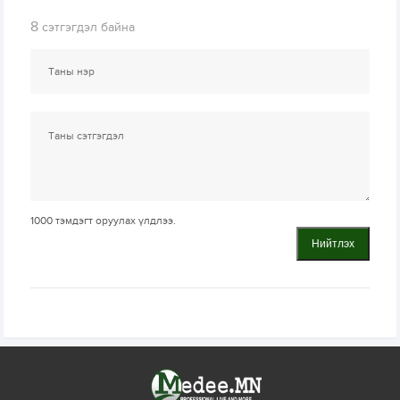
8
сэтгэгдэл байна
1000
тэмдэгт оруулах үлдлээ.
Нийтлэх