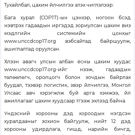
Тухайлбал, цахим үйлчилгээ үзүүлэх чиглэлээр:
Бага хурал (COP17)-ын цэнхэр, ногоон бүсэд
нэвтрэх гадаадын иргэдэд зориулсан цахим виз
мэдүүлгийн системийн цонхыг
www.unccdcop17.org вэбсайтад байршуулж,
ашиглалтад оруулсан.
Хүлээн авагч улсын албан ёсны цахим хуудас
www.unccdcop17.org-ийг нээж, гадаадын
төлөөлөгч, оролцогч болон зочдын байрлах
буудал, тээвэр логистик, үзвэр үйлчилгээ, Монгол
Улсаас авч хэрэгжүүлж буй арга хэмжээ, үйл
ажиллагааг цахим хуудсаар түгээж эхлээд байна.
Үндэсний хорооны дэд хороодын нэгдсэн
хуралдааныг зохион байгуулж, нийт 12 дэд
хорооны удирдлага, гишүүд, нарийн бичгүүд,