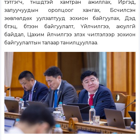
тэтгэгч, түншүүдтэй хамтран ажиллах, Иргэд,
залуучуудын оролцоог хангах, Бүсчилсэн
зөвлөлдөх уулзалтууд зохион байгуулах, Дэд
бүтэц, бүтээн байгуулалт, Үйлчилгээ, аюулгүй
байдал, Цахим үйлчилгээ үзүүлэх чиглэлээр зохион
байгуулалтын талаар танилцууллаа.