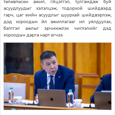
төлөвлөсөн ажил, гүйцэтгэл, тулгамдаж буй
асуудлуудыг хэлэлцэж, тодорхой шийдвэрүүд
гарч, цаг үеийн асуудлыг шуурхай шийдвэрлэж,
дэд хороодын үйл ажиллагааг илүү уялдуулах,
бэлтгэл ажлыг эрчимжүүлэх чиглэлийг дэд
хороодын дарга нарт өгчээ.