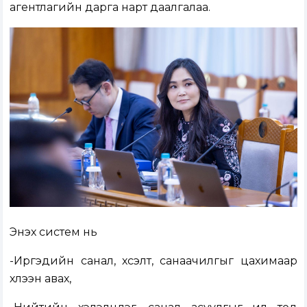
агентлагийн дарга нарт даалгалаа.
Энэхүү систем нь
-Иргэдийн санал, хүсэлт, санаачилгыг цахимаар
хүлээн авах,