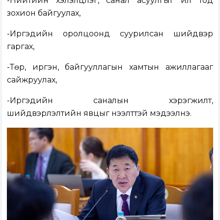
-Нийтийн хэлэлцүүлэг, санал асуулгыг ил тод
зохион байгуулах,
-Иргэдийн оролцоонд суурилсан шийдвэр
гаргах,
-Төр, иргэн, байгууллагын хамтын ажиллагааг
сайжруулах,
-Иргэдийн саналын хэрэгжилт,
шийдвэрлэлтийн явцыг нээлттэй мэдээлнэ.