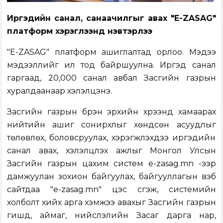
Иргэдийн санал, санаачилгыг авах "E-ZASAG"
платформ хэрэглээнд нэвтэрлээ
"E-ZASAG"
платформ ашиглалтад орлоо. Мэдээ
мэдээллийг ил тод байршуулна. Иргэд санал
гаргаад, 20,000 санал авбал Засгийн газрын
хуралдаанаар хэлэлцэнэ.
Засгийн газрын бүрэн эрхийн хүрээнд хамаарах
нийтийн ашиг сонирхлыг хөндсөн асуудлыг
төлөвлөх, боловсруулах, хэрэгжүүлэхдээ иргэдийн
санал авах, хэлэлцүүлэх ажлыг Монгол Улсын
Засгийн газрын цахим систем e-zasag.mn -ээр
дамжуулан зохион байгуулах, байгууллагын вэб
сайтдаа "e-zasag.mn" цэс үүсгэж, системийн
холболт хийх арга хэмжээ авахыг Засгийн газрын
гишүүд, аймаг, нийслэлийн Засаг дарга нар,