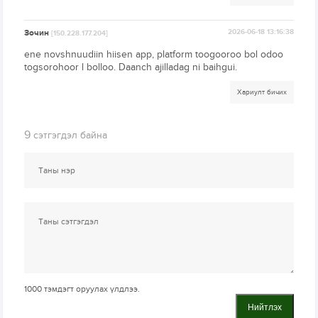
Зочин
2026-06-18 13:16:38
[150.228.177.204]
ene novshnuudiin hiisen app, platform toogooroo bol odoo
togsorohoor l bolloo. Daanch ajilladag ni baihgui.
Хариулт бичих
9
сэтгэгдэл байна
1000
тэмдэгт оруулах үлдлээ.
Нийтлэх