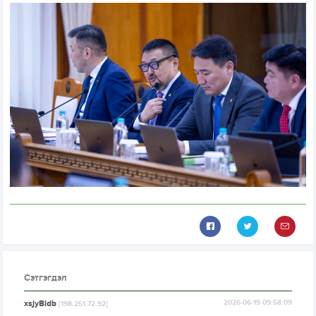
Сэтгэгдэл
xsjyBldb
2026-06-19 09:58:09
[198.251.72.92]