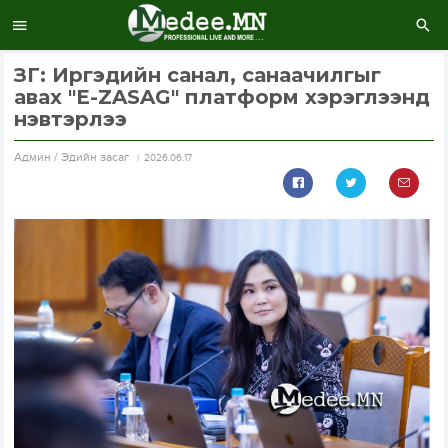
ЗГ: Иргэдийн санал, санаачилгыг
авах "E-ZASAG" платформ хэрэглээнд
нэвтэрлээ
Aдмин / Эдийн засаг
2026.06.17