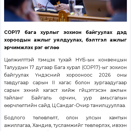
COP17 бага хурлыг зохион байгуулах дэд
хороодын ажлыг уялдуулах, бэлтгэл ажлыг
эрчимжүүлэх үүрэг өглөө
Цөлжилттэй тэмцэх тухай НҮБ-ын конвенцын
Талуудын 17 дугаар Бага хурал (COP17)-ыг зохион
байгуулах Үндэсний хорооноос 2026 оны
тавдугаар сарын II хагас болон зургаадугаар
сарын эхний хагаст хийж гүйцэтгэсэн ажлын
тайланг Байгаль орчин, уур амьсгалын
өөрчлөлтийн сайд Ц.Сандаг-Очир танилцууллаа.
Бодлого төлөвлөлт, олон улсын хамтын
ажиллагаа, Хандив, тусламжийг төвлөрүүлэх, ивээн