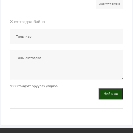
Хариулт бичих
8
сэтгэгдэл байна
1000
тэмдэгт оруулах үлдлээ.
Нийтлэх