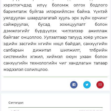
хэрэглэгчдэд илүү боломж олгох бодлого
баримталж буйгаа илэрхийлсэн байна. Үүнтэй
уялдуулан шаардлагатай хууль эрх зүйн орчинг
сайжруулах, бусад зохицуулалт болон
дэмжлэгийг бүрдүүлэх чиглэлээр ажиллаж
байгааг онцоллоо. Уулзалтаар талууд хоёр улсын
эдийн засгийн өнөөгийн нөхцөл байдал, санхүүгийн
салбарын дижитал шилжилт, төлбөрийн
системийн хөгжил, хиймэл оюун ухаан болон
санхүүгийн технологийн чиг хандлагын талаар
мэдээлэл солилцлоо.
Сэтгэгдэл