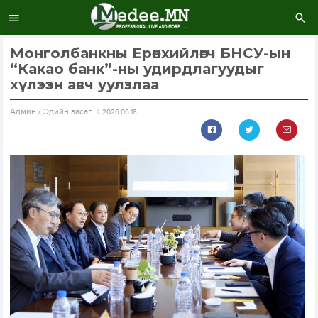
Монголбанкны Ерөнхийлөгч БНСУ-ын
“Какао банк”-ны удирдлагуудыг
хүлээн авч уулзлаа
Aдмин / Эдийн засаг
2026.06.18