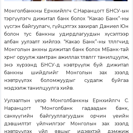
Монголбанкны Ерөнхийлөгч С.Наранцогт БНСУ-ын
тэргүүлэгч дижитал банк болох “Какао Банк”-ны
үүсгэн байгуулагч, гүйцэтгэх захирал Даниел Юн
болон тус банкны удирдлагуудын хүсэлтээр
албан уулзалт хийлээ. “Какао Банк”-ны төлөөлөгчид
Монголын анхны дижитал банк болох МБанк-тай
хөрөнгө оруулж хамтран ажиллах төлөвлөгөөгөө танилцуулж,
энэ хүрээнд БНСУ-д нэвтрүүлж буй дижитал
банкны шийдлийг Монголын зах зээлд
нэвтрүүлэх боломжуудыг судалж буйгаа
мэдээлж танилцуулга хийв.
Уулзалтын үеэр Монголбанкны Ерөнхийлөгч С.
Наранцогт “Монголбанк гадаадын банк,
санхүүгийн байгууллагуудын орчин үеийн
дэвшилтэт үйлчилгээг Монголын зах зээлд
нэвтрүүлэх үйл явцыг идэвхтэй дэмжиж