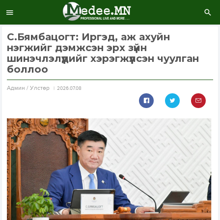
С.Бямбацогт: Иргэд, аж ахуйн
нэгжийг дэмжсэн эрх зүйн
шинэчлэлүүдийг хэрэгжүүлсэн чуулган
боллоо
Aдмин / Улстөр
2026.07.08