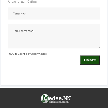
0
сэтгэгдэл байна
1000
тэмдэгт оруулах үлдлээ.
Нийтлэх