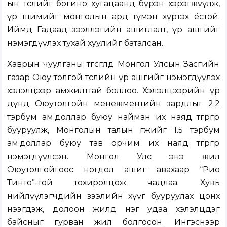
ын төслийг богино хугацаанд бүрэн хэрэгжүүлж,
үр шимийг монголын ард түмэн хүртэх ёстой.
Иймд Гадаад зээллэгийн ашиглалт, үр ашгийг
нэмэгдүүлэх тухай хуулийг баталсан.
Хаврын чуулганы төгсгөлд Монгол Улсын Засгийн
газар Оюу толгой төслийн үр ашгийг нэмэгдүүлэх
хэлэлцээр амжилттай боллоо. Хэлэлцээрийн үр
дүнд Оюутолгойн менежментийн зардлыг 2.2
тэрбум ам.доллар буюу найман их наяд төгрөгөөр
бууруулж, Монголын талын өгөөжийг 1.5 тэрбум
ам.доллар буюу тав орчим их наяд төгрөгөөр
нэмэгдүүлсэн. Монгол Улс энэ жил
Оюутолгойгоос ногдол ашиг авахаар “Рио
Тинто”-той тохиролцож чадлаа. Хувь
нийлүүлэгчдийн зээлийн хүүг бууруулах цонх
нээгдэж, долоон жилд нэг удаа хэлэлцдэг
байсныг гурван жил болгосон. Ингэснээр