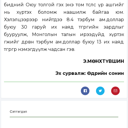
бидний Оюу толгой гэх энэ том төслөөс үр ашгийг
нь хүртэх боломж наашилж байгаа юм.
Хэлэлцээрээр нийтдээ 8.4 тэрбум ам.доллар
буюу 30 гаруй их наяд төгрөгийн зардлыг
бууруулж, Монголын талын ирээдүйд хүртэх
өгөөжийг дөрвөн тэрбум ам.доллар буюу 13 их наяд
төгрөгөөр нэмэгдүүлж чадсан гэв.
Э.МӨНХТҮВШИН
Эх сурвалж: Өдрийн сонин
Сэтгэгдэл