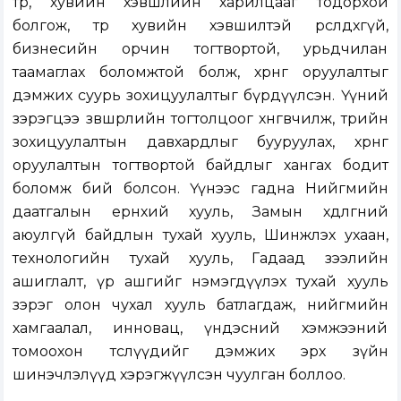
төр, хувийн хэвшлийн харилцааг тодорхой
болгож, төр хувийн хэвшилтэй өрсөлдөхгүй,
бизнесийн орчин тогтвортой, урьдчилан
таамаглах боломжтой болж, хөрөнгө оруулалтыг
дэмжих суурь зохицуулалтыг бүрдүүлсэн. Үүний
зэрэгцээ зөвшөөрлийн тогтолцоог хөнгөвчилж, төрийн
зохицуулалтын давхардлыг бууруулах, хөрөнгө
оруулалтын тогтвортой байдлыг хангах бодит
боломж бий болсон. Үүнээс гадна Нийгмийн
даатгалын ерөнхий хууль, Замын хөдөлгөөний
аюулгүй байдлын тухай хууль, Шинжлэх ухаан,
технологийн тухай хууль, Гадаад зээлийн
ашиглалт, үр ашгийг нэмэгдүүлэх тухай хууль
зэрэг олон чухал хууль батлагдаж, нийгмийн
хамгаалал, инновац, үндэсний хэмжээний
томоохон төслүүдийг дэмжих эрх зүйн
шинэчлэлүүд хэрэгжүүлсэн чуулган боллоо.