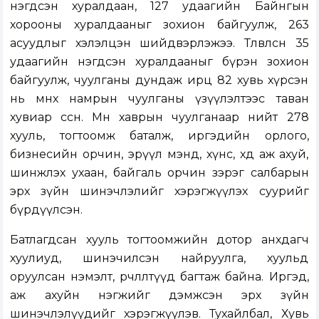
нэгдсэн хуралдаан, 127 удаагийн Байнгын
хорооны хуралдааныг зохион байгуулж, 263
асуудлыг хэлэлцэн шийдвэрлэжээ. Төлөвлөсөн 35
удаагийн нэгдсэн хуралдааныг бүрэн зохион
байгуулж, чуулганы дундаж ирц 82 хувь хүрсэн
нь өмнөх намрын чуулганы үзүүлэлтээс таван
хувиар өссөн. Мөн хаврын чуулганаар нийт 278
хууль, тогтоомж баталж, иргэдийн орлого,
бизнесийн орчин, эрүүл мэнд, хүнс, хөдөө аж ахуй,
шинжлэх ухаан, байгаль орчин зэрэг салбарын
эрх зүйн шинэчлэлийг хэрэгжүүлэх суурийг
бүрдүүлсэн.
Батлагдсан хууль тогтоомжийн дотор анхдагч
хуулиуд, шинэчилсэн найруулга, хуульд
оруулсан нэмэлт, өөрчлөлтүүд багтаж байна. Иргэд,
аж ахуйн нэгжийг дэмжсэн эрх зүйн
шинэчлэлүүдийг хэрэгжүүлэв. Тухайлбал, Хувь