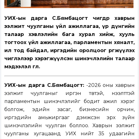
УИХ-ын дарга С.Бямбацогт өчигдөр хаврын
ээлжит чуулганы үйл ажиллагаа, үр дүнгийн
талаар хэвлэлийн бага хурал хийж, хууль
тогтоох үйл ажиллагаа, парламентын хяналт,
ил тод байдал, иргэдийн оролцоог өргөжүүлэх
чиглэлээр хэрэгжүүлсэн шинэчлэлийн талаар
мэдээлэл өглөө.
УИХ-ын дарга С.Бямбацогт:
-2026 оны хаврын
ээлжит чуулганыг иргэн төвтэй, нээлттэй
парламентын шинэчлэлийг бодит ажил хэрэг
болгож, эдийн засаг, бизнесийн орчин,
иргэдийн амьжиргааг дэмжсэн эрх зүйн
шинэчлэлийн чуулган боллоо. Хаврын ээлжит
чуулганы хугацаанд УИХ нийт 35 удаагийн