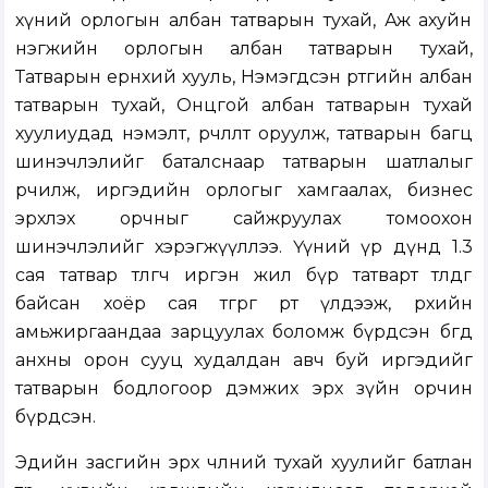
хүний орлогын албан татварын тухай, Аж ахуйн
нэгжийн орлогын албан татварын тухай,
Татварын ерөнхий хууль, Нэмэгдсэн өртгийн албан
татварын тухай, Онцгой албан татварын тухай
хуулиудад нэмэлт, өөрчлөлт оруулж, татварын багц
шинэчлэлийг баталснаар татварын шатлалыг
өөрчилж, иргэдийн орлогыг хамгаалах, бизнес
эрхлэх орчныг сайжруулах томоохон
шинэчлэлийг хэрэгжүүллээ. Үүний үр дүнд 1.3
сая татвар төлөгч иргэн жил бүр татварт төлдөг
байсан хоёр сая төгрөгөө өөртөө үлдээж, өрхийн
амьжиргаандаа зарцуулах боломж бүрдсэн бөгөөд
анхны орон сууц худалдан авч буй иргэдийг
татварын бодлогоор дэмжих эрх зүйн орчин
бүрдсэн.
Эдийн засгийн эрх чөлөөний тухай хуулийг батлан