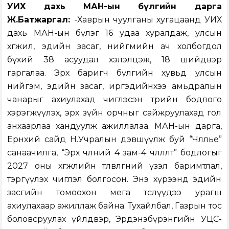
УИХ дахь МАН-ын бүлгийн дарга
Ж.Батжаргал:
-Хаврын чуулганы хугацаанд УИХ
дахь МАН-ын бүлэг 16 удаа хуралдаж, улсын
хөгжил, эдийн засаг, нийгмийн ач холбогдол
бүхий 38 асуудал хэлэлцэж, 18 шийдвэр
гаргалаа. Эрх баригч бүлгийн хувьд улсын
нийгэм, эдийн засаг, иргэдийнхээ амьдралын
чанарыг ахиулахад чиглэсэн төрийн бодлого
хэрэгжүүлэх, эрх зүйн орчныг сайжруулахад гол
анхаарлаа хандуулж ажиллалаа. МАН-ын дарга,
Ерөнхий сайд Н.Учралын дэвшүүлж буй “Чөлөөлье”
санаачилга, “Эрх чөлөөний 4 зам-4 чөлөөлөлт” бодлогыг
2027 оны хөгжлийн төлөвлөгөөний үзэл баримтлал,
тэргүүлэх чиглэл болгосон. Энэ хүрээнд эдийн
засгийн томоохон мега төслүүдээ урагш
ахиулахаар ажиллаж байна. Тухайлбал, Газрын тос
боловсруулах үйлдвэр, Эрдэнэбүрэнгийн УЦС-