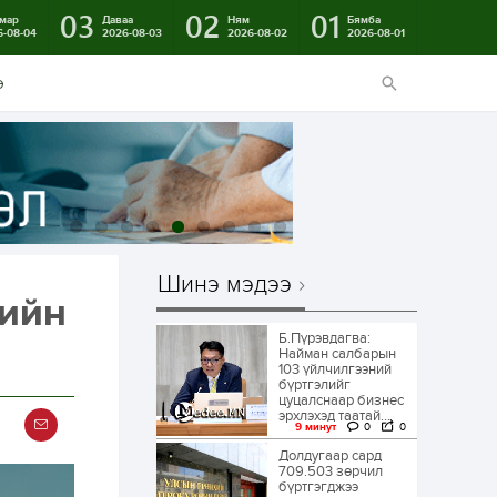
03
02
01
мар
Даваа
Ням
Бямба
6-08-04
2026-08-03
2026-08-02
2026-08-01
э
Шинэ мэдээ
дийн
Б.Пүрэвдагва:
Найман салбарын
103 үйлчилгээний
бүртгэлийг
цуцалснаар бизнес
эрхлэхэд таатай...
9 минут
0
0
Долдугаар сард
709.503 зөрчил
бүртгэгджээ