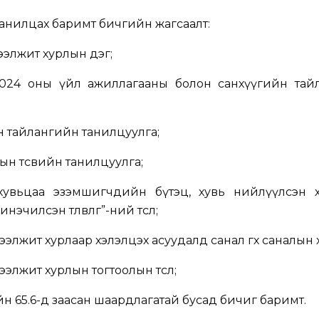
анилцах баримт бичгийн жагсаалт:
ээлжит хурлын дэг;
2024 оны үйл ажиллагааны болон санхүүгийн тай
н тайлангийн танилцуулга;
ын төсвийн танилцуулга;
хувьцаа эзэмшигчдийн бүтэц, хувь нийлүүлсэн хө
эчилсэн төлөвлөгөө”-ний төсөл;
элжит хурлаар хэлэлцэх асуудалд санал өгөх саналын 
элжит хурлын тогтоолын төсөл;
н 65.6-д заасан шаардлагатай бусад бичиг баримт.