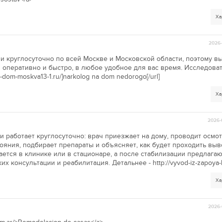
Ха
2026-
и круглосуточно по всей Москве и Московской области, поэтому в
 оперативно и быстро, в любое удобное для вас время. Исследова
a-dom-moskva13-1.ru/]narkolog na dom nedorogo[/url]
Ха
2026-
и работает круглосуточно: врач приезжает на дому, проводит осмо
тояния, подбирает препараты и объясняет, как будет проходить выв
тся в клинике или в стационаре, а после стабилизации предлага
х консультации и реабилитация. Детальнее - http://vyvod-iz-zapoya-
Ха
2026-