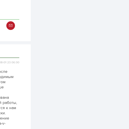
2 өдөр
0
0
Б.Найдалаа: Энэ
өвөл илүү хүнд байж
магадгүй учир төр,
эрчим хүчний
байгууллагууд, иргэд
бэлтгэлээ...
2 өдөр
6
0
Өнөөдөр сондгой
тоогоор төгссөн
автомашинтай иргэд
бензин авна
08-01 23:06:00
2 өдөр
0
3
осле
ходимым
ЗГ: Шатахууны
хангамж,
том
нийлүүлэлтийг
ше
тогтворжуулах
асуудлыг хэлэлцэж
байна
ована
2 өдөр
0
0
й работы,
Т.Жанлав: Бидний
ся к нам
"Шугаман бус
ки.
системийг ойролцоо
чение
бодох супер схемүүд"
-v-
бүтээл тооцон
бодох...