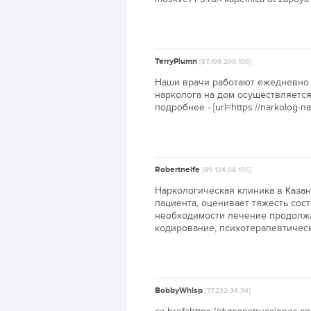
TerryPlumn
[87.199.200.109]
Наши врачи работают ежедневно 
нарколога на дом осуществляется
подробнее - [url=https://narkolog-n
Robertneife
[89.124.68.135]
Наркологическая клиника в Казан
пациента, оценивает тяжесть сос
необходимости лечение продолжае
кодирование, психотерапевтически
BobbyWhisp
[77.232.36.34]