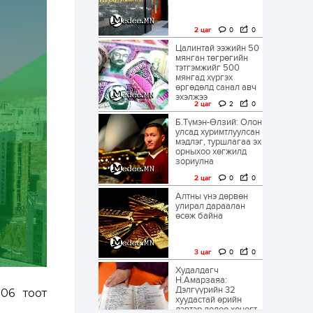
2 цаг
0
0
Цалинтай ээжийн 50
мянган төгрөгийн
тэтгэмжийг 500
мянгад хүргэх
өргөдөлд санал авч
эхэлжээ
2 цаг
2
0
Б.Түмэн-Өлзий: Олон
улсад хуримтлуулсан
мэдлэг, туршлагаа эх
орныхоо хөгжилд
зориулна
2 цаг
0
0
Алтны үнэ дөрвөн
улирал дараалан
өсөж байна
3 цаг
0
0
Худалдагч
Н.Амарзаяа:
Дэлгүүрийн 32
06 тоот
хуудастай өрийн
дэвтэр долоо хоногт