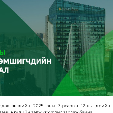
ирдах зөвлөлийн 2025 оны 3-рсарын 12-ны өдрийн 
эзэмшигчдийн ээлжит хурлыг зарлаж байна.