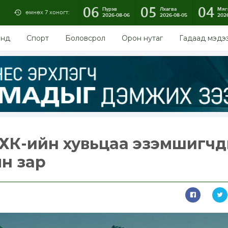
06
05
04
Пүрэв
Лхагва
Мяг
өмнөх 7 хоногт:
2026-08-06
2026-08-05
202
энд
Спорт
Боловсрол
Орон нутаг
Гадаад мэдэ
 ХК-ийн хувьцаа эзэмшигч
н зар