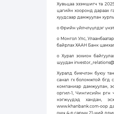
Хувьцаа эзэмшигч та 2025 
цагийн хооронд дараах г
хуудсаар дамжуулан хурл
o Өөрийн үйлчлүүлдэг үнэ
o Монгол Улс, Улаанбаатар х
байрлах ХААН Банк цамхаг
o Хурал зохион байгуула
шуудан
investor_relation
Хуралд биечлэн буюу та
санал өгөх боломжтой бөгө
компаниар дамжуулан, эсв
оргил-1, Чингисийн өргөн 
нэгжүүдэд хандан, э
www.khanbank.com
-оор д
оны 4-р сарын 21-ний өдрий