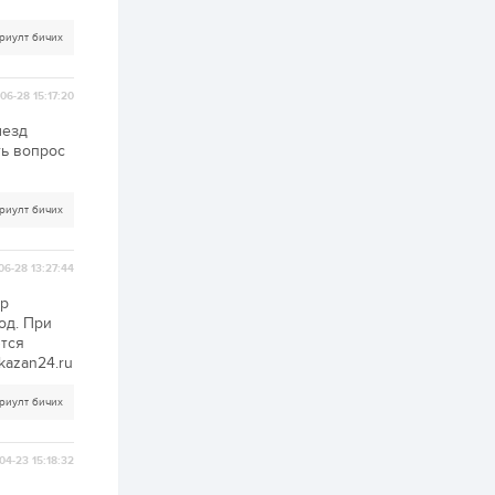
2 өдөр
7
3
С.Бямбацогт:
риулт бичих
Хэлэлцүүлгээс илүү
хэрэгжилт,
амлалтаас илүү
бодит үр дүн чухал
06-28 15:17:20
2 өдөр
0
0
ыезд
ть вопрос
Неймар зодог тайлах
эсэхээ 12 дугаар сард
шийднэ
риулт бичих
2 өдөр
0
3
Нийслэлийн 30
06-28 13:27:44
дугаар сургуулийг 10
дугаар сарын 1-нд
тр
ашиглалтад оруулна
од. При
ются
2 өдөр
0
0
kazan24.ru
Морингийн давааны
замаас “Барилгын
риулт бичих
хатуу хог хаягдал
дахин боловсруулах
үйлдвэр” хүртэлх 1.5...
04-23 15:18:32
2 өдөр
1
0