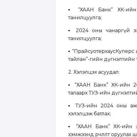
▪ “ХААН Банк” ХК-ийн
танилцуулга;
▪ 2024 оны чанаргүй зэ
танилцуулга;
▪ “ПрайсуотерхаусКуперс 
тайлан”-гийн дүгнэлтийн 
2. Хэлэлцэх асуудал:
▪ “ХААН Банк” ХК-ийн 2
талаарх ТУЗ-ийн дүгнэлтий
▪ ТУЗ-ийн 2024 оны ажл
хэлэлцэж батлах;
▪ “ХААН Банк” ХК-ийн х
хэмжээнд өөрчлөлт оруулах ш