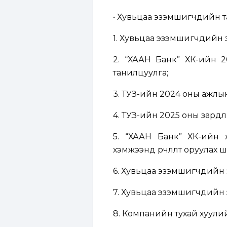
• Хувьцаа эзэмшигчдийн т
1. Хувьцаа эзэмшигчдийн 
2. “ХААН Банк” ХК-ийн 
танилцуулга;
3. ТУЗ-ийн 2024 оны ажлы
4. ТУЗ-ийн 2025 оны зардл
5. “ХААН Банк” ХК-ийн 
хэмжээнд өөрчлөлт оруулах шин
6. Хувьцаа эзэмшигчдийн э
7. Хувьцаа эзэмшигчдийн э
8. Компанийн тухай хуулий