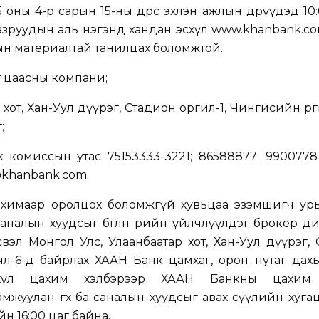
оны 4-р сарын 15-ны өдрөөс эхлэн ажлын өдрүүдэд 10:
азруудын аль нэгэнд хандан эсхүл
www.khanbank.c
ын материалтай танилцах боломжтой.
т цаасны компани;
от, Хан-Уул дүүрэг, Стадион оргил-1, Чингисийн өргөн 
;
х комиссын утас 75153
333-3221; 8658
8877; 9900778
s@khanbank.com
.
нхимаар оролцох боломжгүй хувьцаа эзэмшигч ур
өд саналын хуудсыг бөглөн өөрийн үйлчлүүлдэг брокер 
эл Монгол Улс, Улаанбаатар хот, Хан-Уул дүүрэг,
чөлөө-6-д байрлах ХААН Банк цамхаг, орон нутаг дах
схүл цахим хэлбэрээр ХААН Банкны цахим 
амжуулан өгөх ба саналын хуудсыг авах сүүлийн хуга
н 16:00 цаг байна.