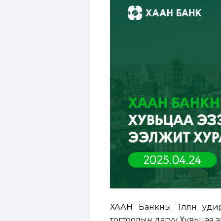
ХААН Банкны Төлөөлөн уд
тогтоолын дагуу Хувьцаа 