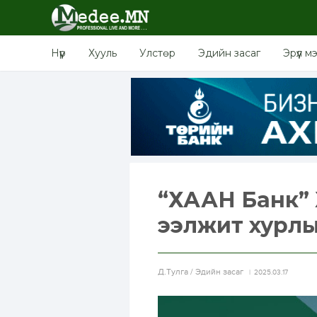
Нүүр
Хууль
Улстөр
Эдийн засаг
Эрүүл м
“ХААН Банк”
ээлжит хурлы
Д.Тулга / Эдийн засаг
2025.03.17