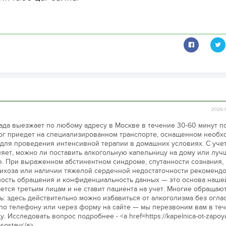
2026-
ада выезжает по любому адресу в Москве в течение 30-60 минут п
ог приедет на специализированном транспорте, оснащенном необ
для проведения интенсивной терапии в домашних условиях. С уче
яет, можно ли поставить алкогольную капельницу на дому или луч
ре. При выраженном абстинентном синдроме, спутанности сознания,
сихоза или наличии тяжелой сердечной недостаточности рекоменд
ность обращения и конфиденциальность данных — это основа наше
тся третьим лицам и не ставит пациента на учет. Многие обращают
ь: здесь действительно можно избавиться от алкоголизма без оглас
 по телефону или через форму на сайте — мы перезвоним вам в те
. Исследовать вопрос подробнее - <a href=https://kapelnica-ot-zapoya
-sostav</a>