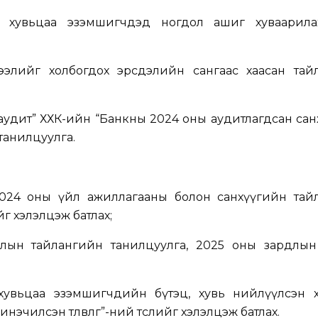
 хувьцаа эзэмшигчдэд ногдол ашиг хуваарила
элийг холбогдох эрсдэлийн сангаас хаасан тай
аудит” ХХК-ийн “Банкны 2024 оны аудитлагдсан са
танилцуулга.
024 оны үйл ажиллагааны болон санхүүгийн тай
г хэлэлцэж батлах;
ын тайлангийн танилцуулга, 2025 оны зардлын 
увьцаа эзэмшигчдийн бүтэц, хувь нийлүүлсэн хө
инэчилсэн төлөвлөгөө”-ний төслийг хэлэлцэж батлах.