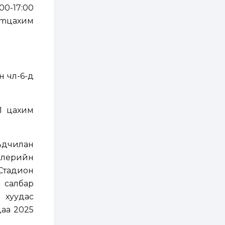
борлуулалтыг
00-17:00
нээлттэй ил тод
болгоно
om
цахим
1 өдөр
0
0
ЗГ: Автобензин,
дизель түлшний
онцгой албан
татварыг тэглэлээ
чөлөө-6-д
1 өдөр
3
0
З.Мэндсайхан:
Хүнсний нөөцийг
бэлтгэх агуулах,
1 цахим
зоорь бэлтгэх ААН-
үүдэд хөнгөлөлттэй
зээл олгоно
1 өдөр
1
0
ьдчилан
Европ дахь
монголчуудын
дилерийн
соёлын наадам
боллоо
 Стадион
ь салбар
2 өдөр
2
0
хуудас
Өнгөрсөн сард
1,439.2 кг үнэт
цаа 2025
металл худалдан
авчээ