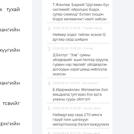
Т.Жанлав: Бидний "Шугаман бус
УИХ-ын дарга
х тухай
системийг ойролцоо бодох
С.Бямбацогт төрийг
супер схемүүд" бүтээл тооцон
төлөөлөн Сутай
хайрхны тэнгэрийг
бодох математикт нээлт хийсэн
тахих төрийн
тахилгад оролцлоо
2026-08-04 17:26:48 / Гадаад мэдээ
лангийн
21 цаг
2
0
Неймар зодог тайлах эсэхээ 12
“Хотын дарга сонсож
дугаар сард шийднэ
байна” 150150 тусгай
дугаарыг
2026-08-04 10:08:29 / Улстөр
нхүүгийн
наймдугаар сарын
14-нөөс ажиллуулж...
Д.Батлут: “Зэв” сумны
үйлдвэрийг ашиглалтад оруулж,
21 цаг
0
0
гурван нэр төрлийг үйлдвэрлэн
дотоодын хэрэгцээнд нийлүүлж
“Чингис хаан” олон
улсын нисэх буудал
эхэлсэн
руу нийтийн тээврийн
автобус 24 цагаар
лангийн
2026-08-04 11:28:33 / Боловсрол
үйлчилж байна
Б.Идэржавхлан: Математик бол
1 өдөр
1
0
амьдралд тулгарах бүх арга
ухааны суурь ойлголт
Нийслэлийн
төсвийг
цэцэрлэгийн цахим
2026-08-04 10:30:38 / Эдийн засаг
бүртгэл энэ сарын 10-
нд эхэлнэ
Наймдугаар сард 270 мянга
гаруй тонн шатахуун
рөнгийн
импортлохоор баталгаажуулжээ
1 өдөр
0
0
16 төрлийн эмийг нэг
2026-08-04 10:37:33 / Эдийн засаг