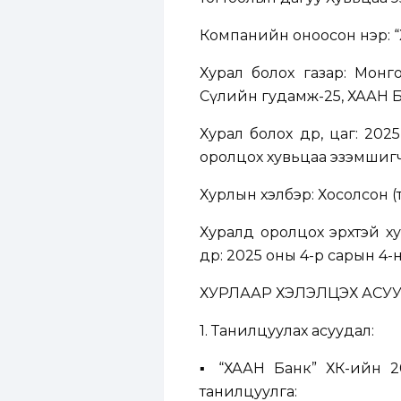
Компанийн оноосон нэр: “
Хурал болох газар: Монго
Сөүлийн гудамж-25, ХААН Б
Хурал болох өдөр, цаг: 2
оролцох хувьцаа эзэмшигч 
Хурлын хэлбэр: Хосолсон (
Хуралд оролцох эрхтэй х
өдөр: 2025 оны 4-р сарын 4-н
ХУРЛААР ХЭЛЭЛЦЭХ АСУ
1. Танилцуулах асуудал:
▪ “ХААН Банк” ХК-ийн 2
танилцуулга: