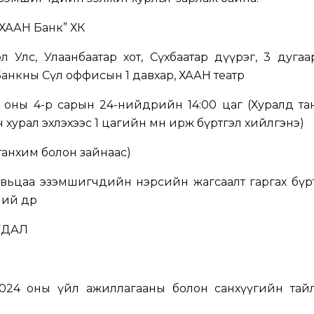
ХААН Банк” ХК
л Улс, Улаанбаатар хот, Сүхбаатар дүүрэг, 3 дугаа
анкны Сөүл оффисын 1 давхар, ХААН театр
025 оны 4-р сарын 24-нийөдрийн 14:00 цаг (Хуралд т
хурал эхлэхээс 1 цагийн өмнө ирж бүртгэл хийлгэнэ)
танхим болон зайнаас)
увьцаа эзэмшигчдийн нэрсийн жагсаалт гаргах бүр
ий өдөр
УДАЛ
024 оны үйл ажиллагааны болон санхүүгийн тай