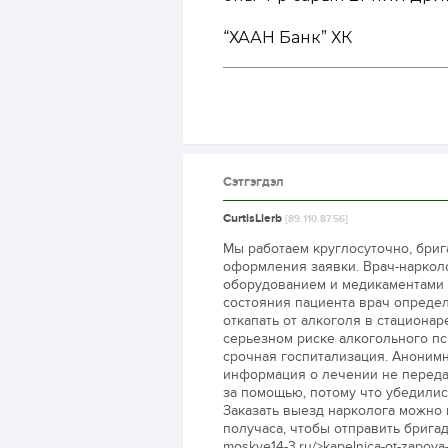
“ХААН Банк” ХК
Сэтгэгдэл
CurtisLierb
[89.110.87.56]
Мы работаем круглосуточно, бриг
оформления заявки. Врач-наркол
оборудованием и медикаментами 
состояния пациента врач определ
откапать от алкоголя в стациона
серьезном риске алкогольного п
срочная госпитализация. Аноним
информация о лечении не передае
за помощью, потому что убедилис
Заказать выезд нарколога можно
получаса, чтобы отправить бригаду
moskve14-3.ru/>kapelnica-ot-zapoya