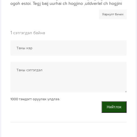
ogoh estoi. Tegj baij uurhai ch hogjino ,uildverlel ch hogjini
Хариулт бичих
1
сэтгэгдэл байна
1000
тэмдэгт оруулах үлдлээ.
Нийтлэх