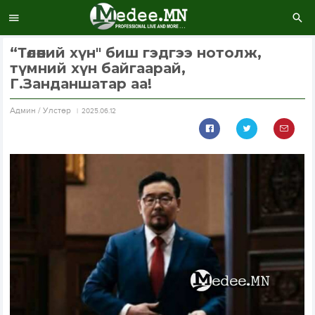
“Төлөөний хүн" биш гэдгээ нотолж,
түмний хүн байгаарай,
Г.Занданшатар аа!
Aдмин / Улстөр
2025.06.12