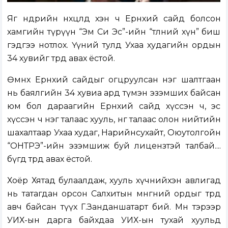
Яг өнөөдрийн нөхцөлд хэн ч Ерөнхий сайд болсон
хамгийн түрүүн “Эм Си Эс”-ийн “төлөөний хүн” биш
гэдгээ нотлох. Үүний тулд Ухаа худагийн ордын
34 хувийг төрд авах ёстой.
Өмнөх Ерөнхий сайдыг огцруулсан нэг шалтгаан
нь баялгийн 34 хувиа ард түмэн эзэмших байсан
юм бол дараагийн Ерөнхий сайд хүссэн ч, эс
хүссэн ч нэг талаас хууль, нөгөө талаас олон нийтийн
шахалтаар Ухаа худаг, Нарийнсухайт, Оюутолгойн
“ОНТРЭ”-ийн эзэмшиж буй лицензтэй талбай....
бүгд төрд авах ёстой.
Хоёр Хятад булаалдаж, хууль хүчнийхэн авлигад
нь татагдан орсон Салхитын мөнгөний ордыг төрд
авч байсан түүх Г.Занданшатарт бий. Мөн тэрээр
УИХ-ын дарга байхдаа УИХ-ын тухай хуульд