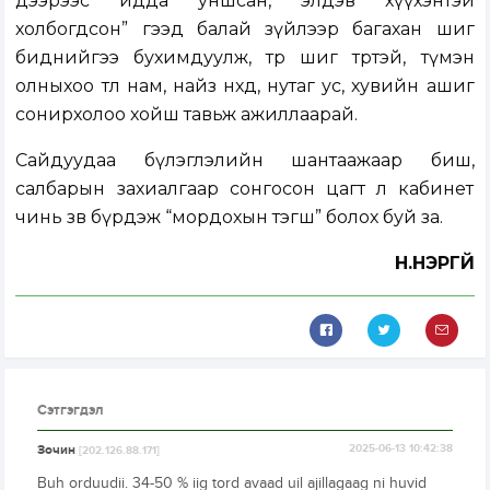
дээрээс идда уншсан, элдэв хүүхэнтэй
холбогдсон” гээд балай зүйлээр багахан шиг
биднийгээ бухимдуулж, төр шиг төртэй, түмэн
олныхоо төлөө нам, найз нөхөд, нутаг ус, хувийн ашиг
сонирхолоо хойш тавьж ажиллаарай.
Сайдуудаа бүлэглэлийн шантаажаар биш,
салбарын захиалгаар сонгосон цагт л кабинет
чинь зөв бүрдэж “мордохын тэгш” болох буй за.
Н.НЭРГҮЙ
Сэтгэгдэл
Зочин
2025-06-13 10:42:38
[202.126.88.171]
Buh orduudii. 34-50 % iig tord avaad uil ajillagaag ni huvid