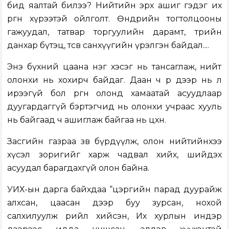
бид яалтай билээ? Нийтийн эрх ашиг гэдэг их
өргөн хүрээтэй ойлголт. Өнөөдрийн тогтолцооны
гажуудал, татвар торгуулийн дарамт, төрийн
данхар бүтэц, төсөв санхүүгийн үрэлгэн байдал....
Энэ бүхний цаана нэг хэсэг нь тансаглаж, нийт
олонхи нь хохирч байдаг. Даан ч өөр дээр нь л
ирээгүй бол өргөн олонд хамаатай асуудлаар
дуугардаггүй бэртэгчид нь олонхи учраас хууль
нь байгаад ч ашиглаж байгаа нь цөөхөн.
Засгийн газраа зөв бүрдүүлж, олон нийтийнхээ
хүсэл зоригийг харж чадвал хийх, шийдэх
асуудал барагдахгүй олон байна.
УИХ-ын дарга байхдаа “цэргийн парад дуурайж
алхсан, цаасан дээр буу зурсан, нохой
салхилуулж рийл хийсэн, Их хурлын индэр