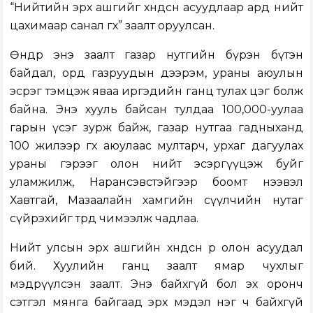
“Нийтийн эрх ашгийг хөндсөн асуудлаар ард нийт
цахимаар санал өгөх” заалт оруулсан.
Өнөөдөр энэ заалт газар нутгийн бүрэн бүтэн
байдал, орд газруудын дээрэм, ураны аюулын
эсрэг тэмцэж яваа иргэдийн ганц тулах цэг болж
байна. Энэ хууль байсан тулдаа 100,000-уулаа
гарын үсэг зурж байж, газар нутгаа гадныханд
100 жилээр өгөх аюулаас мултарч, урхаг дагуулах
ураны гэрээг олон нийт эсэргүүцэж буйг
уламжилж, Нарансэвстэйгээр боомт нээвэл
Хавтгай, Мазаалайн хамгийн сүүлчийн нутаг
сүйрэхийг төрд чимээлж чадлаа.
Нийт улсын эрх ашгийн хөндсөн өөр олон асуудал
бий. Хуулийн ганц заалт ямар чухлыг
мэдрүүлсэн заалт. Энэ байхгүй бол эх оронч
сэтгэл мянга байгаад эрх мэдэл нэг ч байхгүй