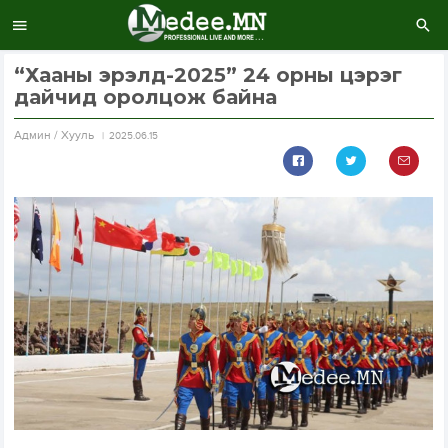
“Хааны эрэлд-2025” 24 орны цэрэг
дайчид оролцож байна
Aдмин / Хууль
2025.06.15