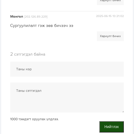
Хариулт бичих
Монгол
2025-06-15 13:21:02
[202.126.89.229]
Сургуулилалт гэж зөв бичээч ээ
Хариулт бичих
2
сэтгэгдэл байна
1000
тэмдэгт оруулах үлдлээ.
Нийтлэх