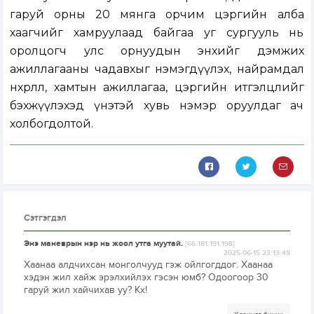
гаруй орны 20 мянга орчим цэргийн алба
хаагчийг хамруулаад байгаа уг сургууль нь
оролцогч улс орнуудын энхийг дэмжих
ажиллагааны чадавхыг нэмэгдүүлэх, найрамдал
нөхөрлөл, хамтын ажиллагаа, цэргийн итгэлцлийг
бэхжүүлэхэд үнэтэй хувь нэмэр оруулдаг ач
холбогдолтой.
Сэтгэгдэл
Энэ маневрын нэр нь жоол утга муутай.
[66.181.191.198]
2025-06-15 23:13:49
Хаанаа алдчихсан монголчууд гэж ойлгогддог. Хаанаа
хэдэн жил хайж эрэлхийлэх гэсэн юмб? Одоогоор 30
гаруй жил хайчихав уу? Кх!