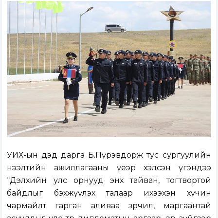
УИХ-ын дэд дарга Б.Пүрэвдорж тус сургуулийн
нээлтийн ажиллагааны үеэр хэлсэн үгэндээ
“Дэлхийн улс орнууд энх тайван, тогтвортой
байдлыг бэхжүүлэх талаар ихээхэн хүчин
чармайлт гарган аливаа зөрчил, маргаантай