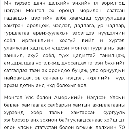
Мөн тэрээр даян дэлхийн энхийн төлөө зорилгод
нэгдэн Монгол эх оронд морилон саатсан
гадаадын цэргийн алба хаагчдад сургуульдаа
хамтран оролцож, мэдлэг, дадлага, ур чадвар,
туршлагаа арвижуулахын зэрэгцээ нүүдэлчин
соёл иргэншлийн хосгүй өвийг өнөө хүртэл
уламжлан хадгалж үлдсэн монгол туургатны зан
заншил, ахуй соёл, түүх цадигтай танилцаж,
амьдралдаа үргэлжид дурсагдах гэгээн бүхнийг
сэтгэлдээ тээн эх орондоо буцаж, улс орнуудын
найрамдал, эв санааны нэгдэл, нөхөрлөлийн гүүр,
эрхэм дотны анд нөхөд болохыг ерөөв.
Монгол Улс болон Америкийн Нэгдсэн Улсын
батлан хамгаалах салбарын хамтын ажиллагааны
хүрээнд хоёр талын хамтарсан сургууль
хэлбэрээр анх зохион байгуулагдсанаас хойш өдгөө
олон улсын статустай болон өргөжиж, дэлхийн 70