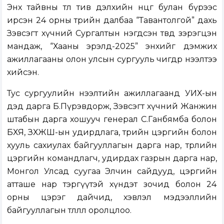
Энх тайвны төлөө тив дэлхийн өнцөг булан бүрээс
ирсэн 24 орны төрийн далбаа “Тавантолгой” дахь
Зэвсэгт хүчний Сургалтын нэгдсэн төвд зэрэгцэн
мандаж, “Хааны эрэлд-2025” энхийг дэмжих
ажиллагааны олон улсын сургууль өчигдөр нээлтээ
хийсэн.
Тус сургуулийн нээлтийн ажиллагаанд УИХ-ын
дэд дарга Б.Пүрэвдорж, Зэвсэгт хүчний Жанжин
штабын дарга хошууч генерал С.Ганбямба болон
БХЯ, ЗХЖШ-ын удирдлага, төрийн цэргийн болон
хууль сахиулах байгууллагын дарга нар, төрлийн
цэргийн командлагч, удирдах газрын дарга нар,
Монгол Улсад суугаа Элчин сайдууд, цэргийн
атташе нар тэргүүтэй хүндэт зочид болон 24
орны цэрэг дайчид, хэвлэл мэдээллийн
байгууллагын төлөөлөл оролцлоо.