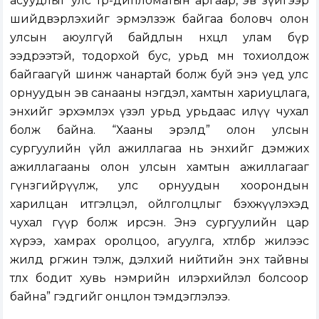
асуудлыг улс төр-дипломатын аргаар, эв зүйгээр
шийдвэрлэхийг эрмэлзэж байгаа боловч олон
улсын аюулгүй байдлын нөхцөл улам бүр
ээдрээтэй, тодорхой бус, урьд өмнө тохиолдож
байгаагүй шинж чанартай болж буй энэ үед улс
орнуудын эв санааны нэгдэл, хамтын хариуцлага,
энхийг эрхэмлэх үзэл урьд урьдаас илүү чухал
болж байна. “Хааны эрэлд” олон улсын
сургуулийн үйл ажиллагаа нь энхийг дэмжих
ажиллагааны олон улсын хамтын ажиллагааг
гүнзгийрүүлж, улс орнуудын хоорондын
харилцан итгэлцэл, ойлголцлыг бэхжүүлэхэд
чухал гүүр болж ирсэн. Энэ сургуулийн цар
хүрээ, хамрах оролцоо, агуулга, хөтөлбөр жилээс
жилд өргөжин тэлж, дэлхий нийтийн энх тайвны
төлөөх бодит хувь нэмрийн илэрхийлэл болсоор
байна” гэдгийг онцлон тэмдэглэлээ.