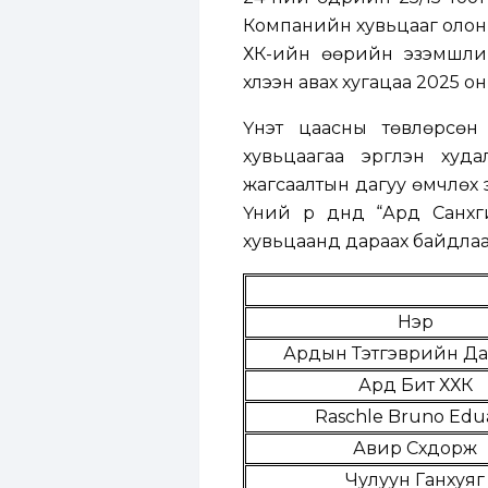
Компанийн хувьцааг олон 
ХК-ийн өөрийн эзэмшлий
хүлээн авах хугацаа 2025 
Үнэт цаасны төвлөрсөн
хувьцаагаа эргүүлэн ху
жагсаалтын дагуу өмчлөх 
Үүний үр дүнд “Ард Санх
хувьцаанд дараах байдлаа
Нэр
Ардын Тэтгэврийн Да
Ард Бит ХХК
Raschle Bruno Edu
Авир Сүхдорж
Чулуун Ганхуяг