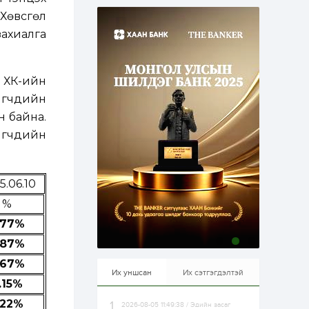
эрхлэхэд таатай...
1 өдөр
1
0
 Хөвсгөл
Долдугаар сард
ахиалга
709.503 зөрчил
бүртгэгджээ
 ХК-ийн
1 өдөр
0
0
игчдийн
Цалинтай ээжийн 50
мянган төгрөгийн
н байна.
тэтгэмжийг 500
мянгад хүргэх
игчдийн
өргөдөлд санал авч
эхэлжээ
1 өдөр
2
0
Б.Түмэн-Өлзий: Олон
5.06.10
улсад хуримтлуулсан
мэдлэг, туршлагаа эх
%
орныхоо хөгжилд
зориулна
.77%
1 өдөр
0
0
.87%
Алтны үнэ дөрвөн
улирал дараалан
.67%
өсөж байна
Их уншсан
Их сэтгэгдэлтэй
.15%
.22%
2026-08-05 11:49:38 / Эдийн засаг
1 өдөр
0
0