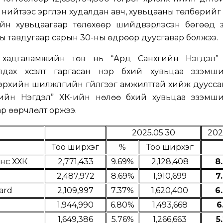
нийтээс эргүүлэн худалдан авч, хувьцааны төлбөрийг
н хувьцаагаар төлөхөөр шийдвэрлэсэн бөгөөд з
оны тавдугаар сарын 30-ны өдрөөр дуусгавар болжээ.
 хадгаламжийн төв нь “Ард Санхүүгийн Нэгдэл”
далдах хүсэлт гаргасан нэр бүхий хувьцаа эзэмш
эрхийн шилжүүлгийн гүйлгээг амжилттай хийж дуусса
үүгийн Нэгдэл” ХК-ийн нөлөө бүхий хувьцаа эзэмш
р өөрчлөлт оржээ.
2025.05.30
202
Тоо ширхэг
%
Тоо ширхэг
нс ХХК
2,771,433
9.69%
2,128,408
8
2,487,972
8.69%
1,910,699
7
ard
2,109,997
7.37%
1,620,400
6
1,944,990
6.80%
1,493,668
6
1,649,386
5.76%
1,266,663
5