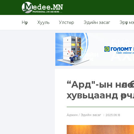
Нүүр
Хууль
Улстөр
Эдийн засаг
Эрүүл м
“Ард"-ын нөлө
хувьцаанд өөр
Aдмин / Эдийн засаг
2025.06.18