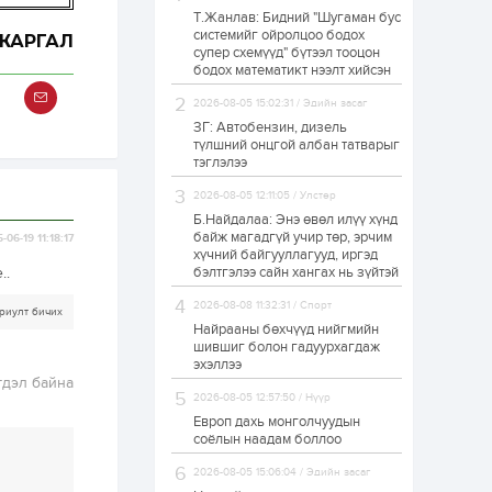
Т.Жанлав: Бидний "Шугаман бус
Худалдагч
системийг ойролцоо бодох
Н.Амарзаяа:
ЖАРГАЛ
супер схемүүд" бүтээл тооцон
Дэлгүүрийн 32
хуудастай өрийн
бодох математикт нээлт хийсэн
дэвтэр долоо хоногт
л дүүрдэг
2026-08-05 15:02:31 / Эдийн засаг
1 өдөр
0
0
ЗГ: Автобензин, дизель
Б.Хулан дэлхийн
түлшний онцгой албан татварыг
аварга боллоо
тэглэлээ
2026-08-05 12:11:05 / Улстөр
Б.Найдалаа: Энэ өвөл илүү хүнд
1 өдөр
0
0
байж магадгүй учир төр, эрчим
-06-19 11:18:17
хүчний байгууллагууд, иргэд
Р.Даваадорж: Энэ
намрын экспортын
..
бэлтгэлээ сайн хангах нь зүйтэй
орлого Монголд
боломж олгож болох
2026-08-08 11:32:31 / Спорт
риулт бичих
юм
Найрааны бөхчүүд нийгмийн
1 өдөр
0
2
шившиг болон гадуурхагдаж
эхэллээ
Автомашины улсын
гдэл байна
дугаар сондгой
2026-08-05 12:57:50 / Нүүр
тоогоор төгссөн бол
өнөөдөр шатахуун
Европ дахь монголчуудын
авна
соёлын наадам боллоо
1 өдөр
0
0
2026-08-05 15:06:04 / Эдийн засаг
Н.Номтойбаяр: