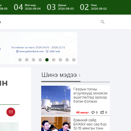
04
03
02
а
Мягмар
Даваа
Ням
08-05
2026-08-04
2026-08-03
2026-08-02
э
Шинэ мэдээ
йн
Газрын тосны
агуулахууд эхнээсээ
ашиглалтад ороход
бэлэн болжээ
48 минут
0
0
Ерөнхий сайд
БНХАУ-аас сар бүр
12-15 мянган тонн