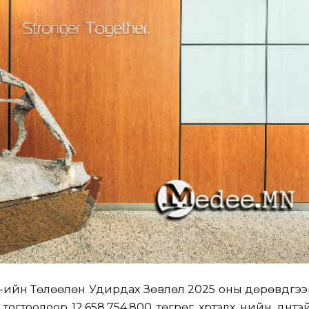
ХК-ийн Төлөөлөн Удирдах Зөвлөл 2025 оны дөрөвдүгэ
тогтоолоор 12,658,754,800 төгрөг хүртэлх үнийн дүнтэ