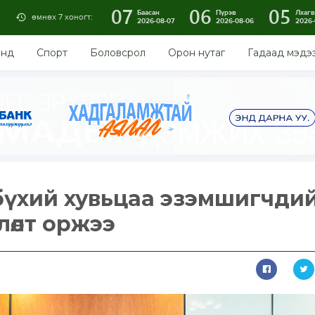
07
06
05
Баасан
Пүрэв
Лхагв
өмнөх 7 хоногт:
2026-08-07
2026-08-06
2026-
энд
Спорт
Боловсрол
Орон нутаг
Гадаад мэдэ
ө бүхий хувьцаа эзэмшигчди
члөлт оржээ