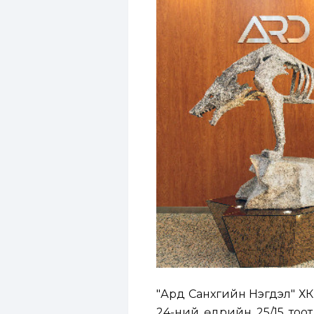
"Ард Санхүүгийн Нэгдэл" 
24-ний өдрийн 25/15 тоот 