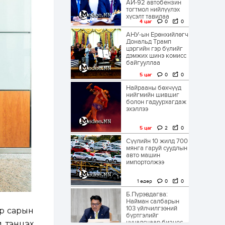
АИ-92 автобензин
тогтмол нийлүүлэх
хүсэлт тавилаа
4 цаг
0
0
АНУ-ын Ерөнхийлөгч
Дональд Трамп
цэргийн гэр бүлийг
дэмжих шинэ комисс
байгууллаа
5 цаг
0
0
Найрааны бөхчүүд
нийгмийн шившиг
болон гадуурхагдаж
эхэллээ
5 цаг
2
0
Сүүлийн 10 жилд 700
мянга гаруй суудлын
авто машин
импортолжээ
1 өдөр
0
0
Б.Пүрэвдагва:
Найман салбарын
103 үйлчилгээний
эр сарын
бүртгэлийг
цуцалснаар бизнес
й тэнцэх