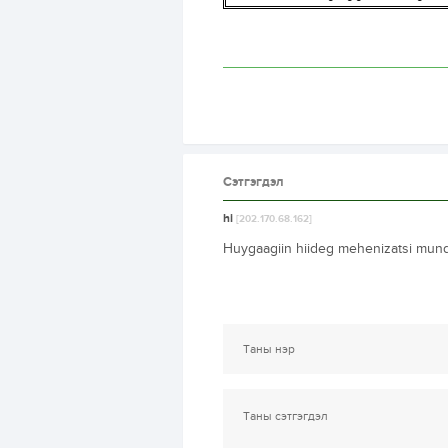
Сэтгэгдэл
hi
[202.170.68.162]
Huygaagiin hiideg mehenizatsi munduu