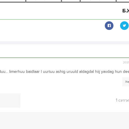
Б.
2025
... Iimerhuu baidlaar l uurtuu ashig uruuld aldagdal hiij yavdag hun dee
Ха
1
сэтгэ