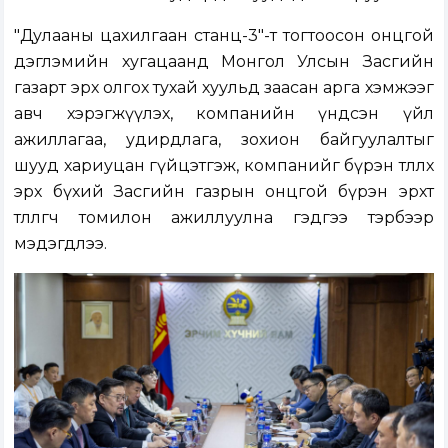
"Дулааны цахилгаан станц-3"-т тогтоосон онцгой
дэглэмийн хугацаанд Монгол Улсын Засгийн
газарт эрх олгох тухай хуульд заасан арга хэмжээг
авч хэрэгжүүлэх, компанийн үндсэн үйл
ажиллагаа, удирдлага, зохион байгуулалтыг
шууд хариуцан гүйцэтгэж, компанийг бүрэн төлөөлөх
эрх бүхий Засгийн газрын онцгой бүрэн эрхт
төлөөлөгч томилон ажиллуулна гэдгээ тэрбээр
мэдэгдлээ.