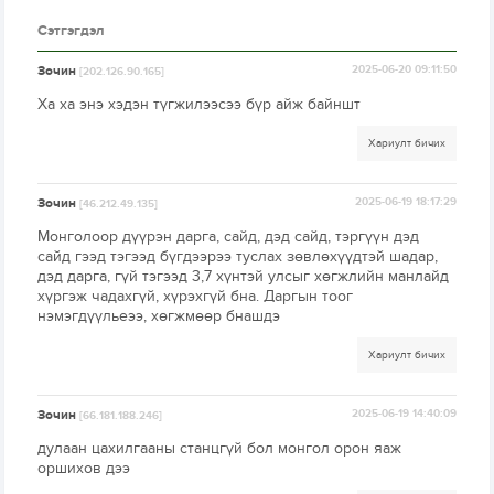
Сэтгэгдэл
Зочин
2025-06-20 09:11:50
[202.126.90.165]
Ха ха энэ хэдэн түгжилээсээ бүр айж байншт
Хариулт бичих
Зочин
2025-06-19 18:17:29
[46.212.49.135]
Монголоор дүүрэн дарга, сайд, дэд сайд, тэргүүн дэд
сайд гээд тэгээд бүгдээрээ туслах зөвлөхүүдтэй шадар,
дэд дарга, гүй тэгээд 3,7 хүнтэй улсыг хөгжлийн манлайд
хүргэж чадахгүй, хүрэхгүй бна. Даргын тоог
нэмэгдүүльеээ, хөгжмөөр бнашдэ
Хариулт бичих
Зочин
2025-06-19 14:40:09
[66.181.188.246]
дулаан цахилгааны станцгүй бол монгол орон яаж
оршихов дээ