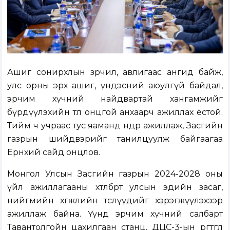
Ашиг сонирхлын зөрчил, авлигаас ангид байж,
улс орны эрх ашиг, үндэсний аюулгүй байдал,
эрчим хүчний найдвартай хангамжийг
бүрдүүлэхийн төлөө онцгой анхаарч ажиллах ёстой.
Тийм ч учраас тус яаманд өнөөдөр ажиллаж, Засгийн
газрын шийдвэрийг танилцуулж байгаагаа
Ерөнхий сайд онцлов.
Монгол Улсын Засгийн газрын 2024-2028 оны
үйл ажиллагааны хөтөлбөрт улсын эдийн засаг,
нийгмийн хөгжлийн төслүүдийг хэрэгжүүлэхээр
ажиллаж байна. Үүнд эрчим хүчний салбарт
Тавантолгойн цахилгаан станц, ДЦС-3-ын өргөтгөл