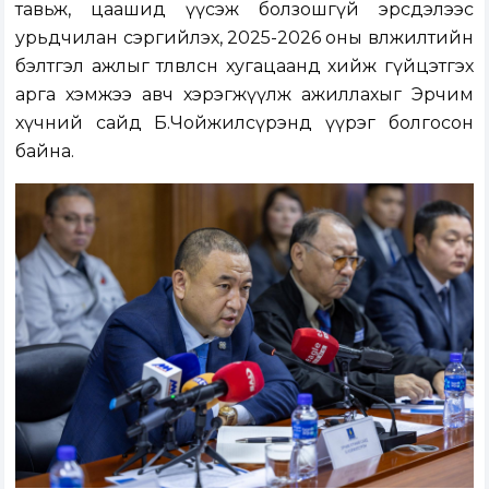
тавьж, цаашид үүсэж болзошгүй эрсдэлээс
урьдчилан сэргийлэх, 2025-2026 оны өвөлжилтийн
бэлтгэл ажлыг төлөвлөсөн хугацаанд хийж гүйцэтгэх
арга хэмжээ авч хэрэгжүүлж ажиллахыг Эрчим
хүчний сайд Б.Чойжилсүрэнд үүрэг болгосон
байна.