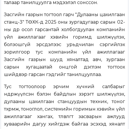
талаар танилцуулга мэдээлэл сонссон.
Засгийн газрын тогтоол гарч "Дулааны цахилгаан
станц-3" ТӨХК-д 2025 оны зургадугаар сарын 02-
ны өдөр осол гарсантай холбогдуулан компанийн
үйл ажиллагааг хэвийн горимд шилжүүлэх,
болзошгүй эрсдэлээс урьдчилан сэргийлэх
зорилгоор тус компанийн үйл ажиллагааг
Засгийн газрын шууд хяналтад авч, зургаан
сарын хугацаатай онцгой дэглэм тогтоох
шийдвэр гарсан гэдгийг танилцууллаа.
Тус тогтоолоор эрчим хүчний салбарыг
өндөржүүлсэн бэлэн байдлын зэрэгт шилжүүлэх,
дулааны цахилгаан станцуудын техник, тоног
төхөөрөмж, тоноглол, системийн горимын хэвийн үйл
ажиллагааг хангах, төлөвлөгөөт засварын ажлууд
хуваарийн дагуу хийгдэж байгаа эсэхэд хяналт