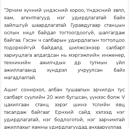
“Эрчим хүчний үндэсний хороо, Үндэсний зөвлөл,
яам, агентлагууд нэг удирдлагатай байх
зайлшгүй шаардлагатай. Гуравдугаар станцын
ослын нөхцөл байдал тогтоогдоогүй, шалгагдаж
байгаа. Гэсэн ч салбарын удирдлагын тогтолцоо
тодорхойгүй байдалд шилжсэнээр салбарт
хариуцлага алдагдсан нь мэргэжлийн инженер,
техникийн ажилчдын өдөр тутмын үйл
ажиллагаанд хүндрэл учруулсан байх
магадлалтай.
Ашиг сонирхол, албан тушаалын зөрчилдөөн тус
салбарт сүүлийн 20 жил бугшсан, үүнээс болж V
цахилгаан станц зэрэг шинэ төслийн явц
тасалдаж байгааг Ерөнхий сайд хэлээд нэг
удирдлагатай, нэг бодлоготой, нэг зарчимтай
ажиллахыг яамны удирдлагуудад анхаарууллаа.