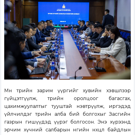
Мөн төрийн зарим үүргийг хувийн хэвшлээр
гүйцэтгүүлж, төрийн оролцоог багасгах,
цахимжуулалтыг тууштай нэвтрүүлж, иргэдэд
үйлчилдэг төрийн алба бий болгохыг Засгийн
газрын гишүүдэд үүрэг болгосон. Энэ хүрээнд
эрчим хүчний салбарын өнөөгийн нөхцөл байдлын