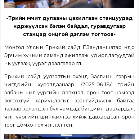
-Төрийн өмчит дулааны цахилгаан станцуудад
өндөржүүлсэн бэлэн байдал, гуравдугаар
станцад онцгой дэглэм тогтоов-
Монгол Улсын Ерөнхий сайд Г.Занданшатар өнөөдөр
Эрчим хүчний яаманд ажиллаж, удирдлагуудтай
нь уулзаж, үүрэг даалгавар өглөө.
Ерөнхий сайд уулзалтын эхэнд Засгийн газрын
өчигдрийн хуралдаанаар /2025-06-18/ төрийн
албаны чиг үүргийн давхцал, орон тоог нэмээд
зогсохгүй хариуцлагыг эзэнгүйдүүлж байгаа
талаар хэлэлцэж бүх яамдад бүтцийн давхардал,
чиг үүргийн шинжилгээ хийж давхардсан орон
тоог цомхотгох чиглэл өгсөн.