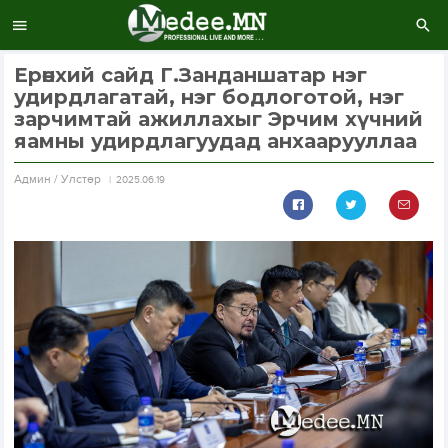
Ерөнхий сайд Г.Занданшатар нэг
удирдлагатай, нэг бодлоготой, нэг
зарчимтай ажиллахыг Эрчим хүчний
яамны удирдлагуудад анхаарууллаа
Aдмин / Улстөр
2025.06.19