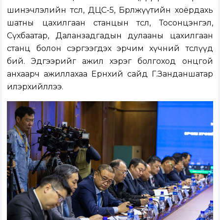
шинэчлэлийн төсөл, ДЦС-5, Бөөрөлжүүтийн хоёрдахь
шатны цахилгаан станцын төсөл, Тосонцэнгэл,
Сүхбаатар, Даланзадгадын дулааны цахилгаан
станц болон сэргээгдэх эрчим хүчний төслүүд
бий. Эдгээрийг ажил хэрэг болгоход онцгой
анхаарч ажиллахаа Ерөнхий сайд Г.Занданшатар
илэрхийллээ.