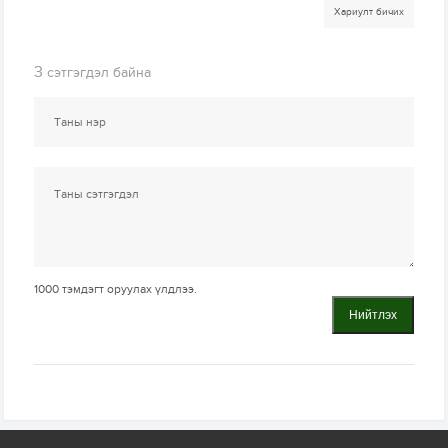
Хариулт бичих
3
сэтгэгдэл байна
1000
тэмдэгт оруулах үлдлээ.
Нийтлэх