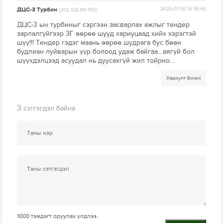
ДЦС-3 Турбин
2025-07-16 16:18:46
[202.126.89.103]
ДЦС-3 ын турбиныг сэргээн засварлах ажлыг тендер
зарлалгүйгээр ЗГ өөрөө шууд хариуцаад хийх хэрэгтэй
шүү!!! Тендер гэдэг маань өөрөө шудрага бус бөөн
будлиан луйварын үүр болоод удаж байгаа…аягүй бол
шүүхдэлцээд асуудал нь дуусахгүй жил тойрно…
Хариулт бичих
3
сэтгэгдэл байна
1000
тэмдэгт оруулах үлдлээ.