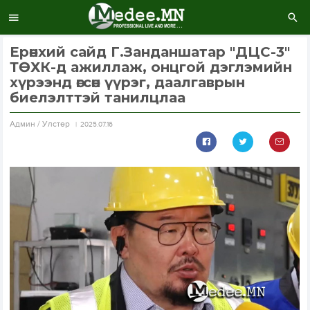
Ерөнхий сайд Г.Занданшатар "ДЦС-3"
ТӨХК-д ажиллаж, онцгой дэглэмийн
хүрээнд өгсөн үүрэг, даалгаврын
биелэлттэй танилцлаа
Aдмин / Улстөр
2025.07.16