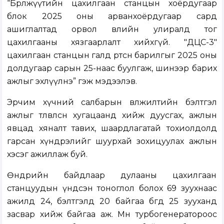
“Бөөрөлжүүтийн цахилгаан станцын хоёрдугаар
блок 2025 оны арванхоёрдугаар сард
ашиглалтад орвол өвлийн улиралд тог
цахилгааны хязгаарлалт хийхгүй. "ДЦС-3"
цахилгаан станцын галд өртсөн барилгыг 2025 оны
долдугаар сарын 25-наас буулгаж, шинээр барих
ажлыг эхлүүлнэ” гэж мэдээлэв.
Эрчим хүчний салбарын өвөлжилтийн бэлтгэл
ажлыг төлөвлөсөн хугацаанд хийж дуусгах, ажлын
явцад хяналт тавих, шаардлагатай тохиолдолд
гарсан хүндрэлийг шуурхай зохицуулах ажлын
хэсэг ажиллаж буй.
Өнөөдрийн байдлаар дулааны цахилгаан
станцуудын үндсэн тоноглол болох 69 зуухнаас
ажилд 24, бэлтгэлд 20 байгаа бөгөөд 25 зууханд
засвар хийж байгаа аж. Мөн турбогенератороос