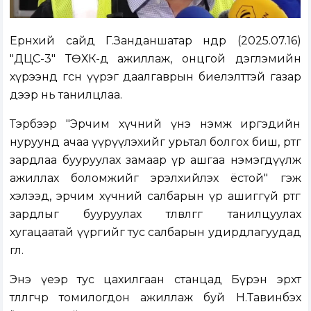
Ерөнхий сайд Г.Занданшатар өнөөдөр (2025.07.16)
"ДЦС-3" ТӨХК-д ажиллаж, онцгой дэглэмийн
хүрээнд өгсөн үүрэг даалгаврын биелэлттэй газар
дээр нь танилцлаа.
Тэрбээр "Эрчим хүчний үнэ нэмж иргэдийн
нуруунд ачаа үүрүүлэхийг урьтал болгох биш, өртөг
зардлаа бууруулах замаар үр ашгаа нэмэгдүүлж
ажиллах боломжийг эрэлхийлэх ёстой" гэж
хэлээд, эрчим хүчний салбарын үр ашиггүй өртөг
зардлыг бууруулах төлөвлөгөөг танилцуулах
хугацаатай үүргийг тус салбарын удирдлагуудад
өглөө.
Энэ үеэр тус цахилгаан станцад Бүрэн эрхт
төлөөлөгчөөр томилогдон ажиллаж буй Н.Тавинбэх