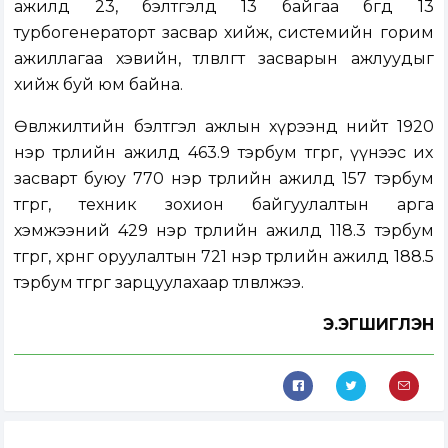
ажилд 23, бэлтгэлд 13 байгаа бөгөөд 13
турбогенераторт засвар хийж, системийн горим
ажиллагаа хэвийн, төлөвлөгөөт засварын ажлуудыг
хийж буй юм байна.
Өвөлжилтийн бэлтгэл ажлын хүрээнд нийт 1920
нэр төрлийн ажилд 463.9 тэрбум төгрөг, үүнээс их
засварт буюу 770 нэр төрлийн ажилд 157 тэрбум
төгрөг, техник зохион байгуулалтын арга
хэмжээний 429 нэр төрлийн ажилд 118.3 тэрбум
төгрөг, хөрөнгө оруулалтын 721 нэр төрлийн ажилд 188.5
тэрбум төгрөг зарцуулахаар төлөвлөжээ.
Э.ЭГШИГЛЭН