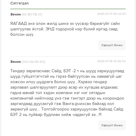
Сэтгэгдэл
Зочин
2025-07-17 06:22:47
[66.181.178.37]
ЯАГААД энэ олон жилд шинэ эх үүсвэр бариагүйг сайн
шалгуулах ёстой. ЭНД тодорхой нэр бүхий иргэд саад
болсон шүү.
Хариулт бичих
Зочин
2025-07-16 16:26:52
[202.126.89.103]
Тендер зараласнаас Сайд, БЭТ -2 т нь шууд хариуцуулаад
шууд гүйцэтгэгчтэй нь гэрээ байгуулсан нь хамаагүй цаг
хожсон илүү шудрага болно шүү…Хэрвээ тендер
зарлавал шалгаруулалт дээр асар их хугацаа алдахаас
гадна манай топ хэдэн компани нэг нэг хятадын
компанитай нийлчээд үнэ гэж тэнгэрт дээр нь хоорондоо
заргалдаад дуусахгүй гэж Ванга-дчихсан байхад хол
зөрөхгүй шүү… Толгойгоороо хариуцуулсан байхад Сайд
БЭТ 2 нь луйвар будлиан хийж чадахгүй ээ…!!!
Хариулт бичих