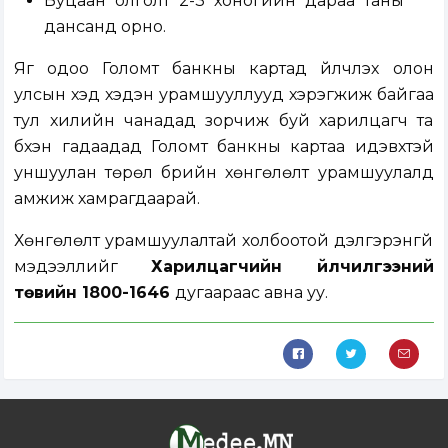
Буцаан олголт 2-3 хоногийн дараа таны
дансанд орно.
Яг одоо Голомт банкны картад үйлчлэх олон
улсын хэд хэдэн урамшууллууд хэрэгжиж байгаа
тул хилийн чанадад зорчиж буй харилцагч та
бүхэн гадаадад Голомт банкны картаа идэвхтэй
уншуулан төрөл бүрийн хөнгөлөлт урамшуулалд
амжиж хамрагдаарай.
Хөнгөлөлт урамшуулалтай холбоотой дэлгэрэнгүй
мэдээллийг
Харилцагчийн үйлчилгээний
төвийн 1800-1646
дугаараас авна уу.