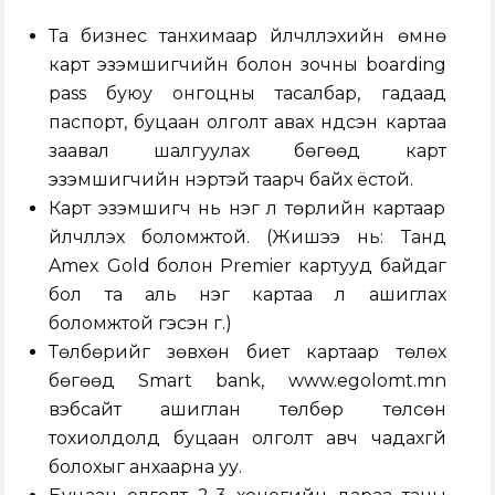
Та бизнес танхимаар үйлчлүүлэхийн өмнө
карт эзэмшигчийн болон зочны boarding
pass буюу онгоцны тасалбар, гадаад
паспорт, буцаан олголт авах үндсэн картаа
заавал шалгуулах бөгөөд карт
эзэмшигчийн нэртэй таарч байх ёстой.
Карт эзэмшигч нь нэг л төрлийн картаар
үйлчлүүлэх боломжтой. (Жишээ нь: Танд
Amex Gold болон Premier картууд байдаг
бол та аль нэг картаа л ашиглах
боломжтой гэсэн үг.)
Төлбөрийг зөвхөн биет картаар төлөх
бөгөөд Smart bank, www.egolomt.mn
вэбсайт ашиглан төлбөр төлсөн
тохиолдолд буцаан олголт авч чадахгүй
болохыг анхаарна уу.