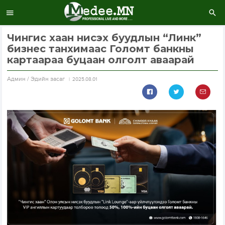
Чингис хаан нисэх буудлын “Линк”
бизнес танхимаас Голомт банкны
картаараа буцаан олголт аваарай
Aдмин / Эдийн засаг
2025.08.01