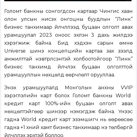
Голомт банкны сонгогдсон картаар Чингис хаан
олон улсын нисэх онгоцны буудлын “Линк”
бизнес танхимаар үйлчлүүлээд буцаан олголт авах
урамшуулал 2023 оноос эхлэн 3 дахь жилдээ
хэрэгжиж байна. Бид хэдхэн сарын өмнө
Universe шинэ концепцийн картаа зах зээлд
амжилттай нэвтрүүлсэнтэй холбоотойгоор “Линк”
бизнес танхимд үйлчлэх буцаан олголттой
урамшууллын нөхцөлд өөрчлөлт орууллаа.
Энэхүү урамшуулалд Монголын анхны
VVIP
зэрэглэлийн карт болох
Голомт банкны
World
кредит карт 100
%
-ийн
буцаан олголт авах
нөхцөлтэйгөөр шинээр нэмэгдэж байна.
Үүнээс
гадна
World
кредит карт эзэмшигч нь өөрөөсөө
гадна +1 хүний хамт бизнес танхимаар үнэ төлбөргүй
үйлчлүүлэх эрхтэй боллоо.