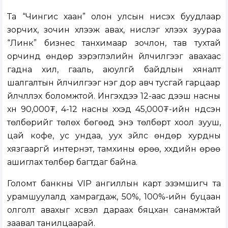
Та “Чингис хаан” олон улсын нисэх буудлаар
зорчих, зочин хүлээж авах, нислэг хүлээх зуураа
“Линк” бизнес танхимаар зочлон, тав тухтай
орчинд өндөр зэрэглэлийн үйлчилгээг авахаас
гадна хил, гааль, аюулгүй байдлын хяналт
шалгалтын үйлчилгээг нэг дор авч тусгай гарцаар
үйлчлүүлэх боломжтой. Ингэхдээ 12-аас дээш насны
хүн 90,000₮, 4-12 насны хүүхэд 45,000₮-ийн үндсэн
төлбөрийг төлөх бөгөөд энэ төлбөрт хоол зууш,
цай кофе, ус ундаа, уух зүйлс өндөр хурдны
хязгааргүй интернэт, тамхины өрөө, хүүхдийн өрөө
ашиглах төлбөр багтдаг байна.
Голомт банкны VIP ангиллын карт эзэмшигч та
урамшуулалд хамрагдаж, 50%, 100%-ийн буцаан
олголт авахыг хүсвэл дараах бяцхан санамжтай
заавал танилцаарай.