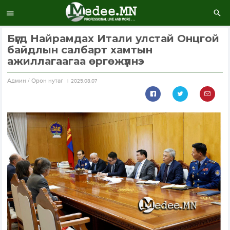
Бүгд Найрамдах Итали улстай Онцгой
байдлын салбарт хамтын
ажиллагаагаа өргөжүүлнэ
Aдмин / Орон нутаг
2025.08.07