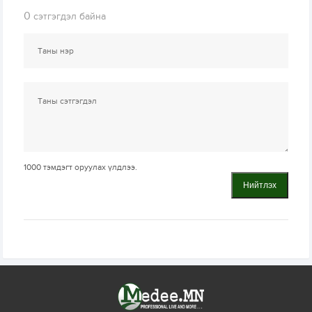
0
сэтгэгдэл байна
1000
тэмдэгт оруулах үлдлээ.
Нийтлэх