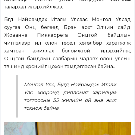
талархал илэрхийлжээ.
Бүгд Найрамдах Итали Улсаас Монгол Улсад
суугаа Онц бөгөөд Бүрэн эрхт Элчин сайд
Жованна Пиккаррета Онцгой байдлын
чиглэлээр илүү олон төсөл хөтөлбөр хэрэгжүүлж
хамтран ажиллах боломжтойг илэрхийлж,
Онцгой байдлын салбарын чадавх олон улсын
түвшинд хүрснийг цохон тэмдэглэсэн байна..
Монгол Улс, Бүгд Найрамдах Итали
Улс хооронд дипломат харилцаа
тогтоосны 55 жилийн ой энэ жил
тохиож байна.