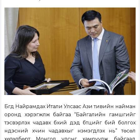
Бүгд Найрамдах Итали Улсаас Ази тивийн найман
оронд хэрэгжүүлж байгаа “Байгалийн гамшгийг
тэсвэрлэх чадавх бүхий дэд бүтцийг бий болгох
үндэсний хүчин чадавхыг нэмэгдүүлэх нь” төсөл
хөтөлбөрт Монгол улсыг хамруулж байгаад