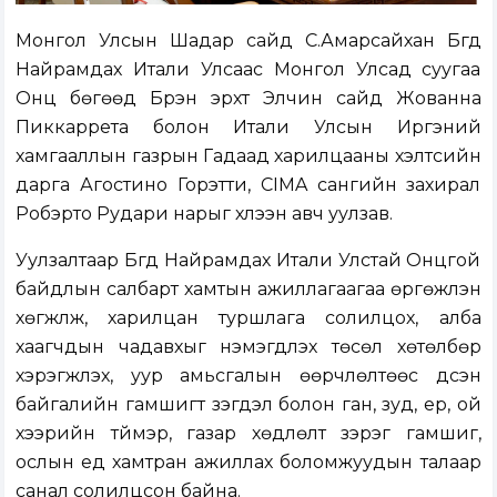
Монгол Улсын Шадар сайд С.Амарсайхан Бүгд
Найрамдах Итали Улсаас Монгол Улсад суугаа
Онц бөгөөд Бүрэн эрхт Элчин сайд Жованна
Пиккаррета болон Итали Улсын Иргэний
хамгааллын газрын Гадаад харилцааны хэлтсийн
дарга Агостино Горэтти, CIMA сангийн захирал
Робэрто Рудари нарыг хүлээн авч уулзав.
Уулзалтаар Бүгд Найрамдах Итали Улстай Онцгой
байдлын салбарт хамтын ажиллагаагаа өргөжүүлэн
хөгжүүлж, харилцан туршлага солилцох, алба
хаагчдын чадавхыг нэмэгдүүлэх төсөл хөтөлбөр
хэрэгжүүлэх, уур амьсгалын өөрчлөлтөөс үүдсэн
байгалийн гамшигт үзэгдэл болон ган, зуд, үер, ой
хээрийн түймэр, газар хөдлөлт зэрэг гамшиг,
ослын үед хамтран ажиллах боломжуудын талаар
санал солилцсон байна.