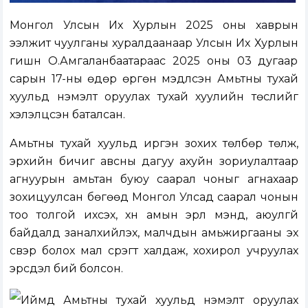
Монгол Улсын Их Хурлын 2025 оны хаврын
ээлжит чуулганы хуралдаанаар Улсын Их Хурлын
гишүүн О.Амгаланбаатараас 2025 оны 03 дугаар
сарын 17-ны өдөр өргөн мэдүүлсэн Амьтны тухай
хуульд нэмэлт оруулах тухай хуулийн төслийг
хэлэлцсэн баталсан.
Амьтны тухай хуульд иргэн зохих төлбөр төлж,
эрхийн бичиг авсны дагуу ахуйн зориулалтаар
агнуурын амьтан буюу саарал чоныг агнахаар
зохицуулсан бөгөөд Монгол Улсад саарал чонын
тоо толгой ихсэх, хүн амын эрүүл мэнд, аюулгүй
байдалд заналхийлэх, малчдын амьжиргааны эх
үүсвэр болох мал сүрэгт халдаж, хохирол учруулах
эрсдэл бий болсон.
Иймд Амьтны тухай хуульд нэмэлт оруулах