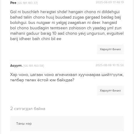
Pee
2025-08-09 17:48:19
[66.181.183.37]
Gol ni buschleh heregtei shde! hangain chono ni diildehgui
baihad taliin chono huuj buudaad zugaa gargaad baidag baij
bolohgui. bus nutgaar ni yalgaj zaagalsan ni deer. hangaid
bol chono buudlagiin temtseen zohioson ch yaadag ym! zun
maihanii gaduur barag 10 aad chono yavj ungursun, evguitvel
barij idheer baih chini bil ee
Хариулт бичих
Асуулт.
2025-08-08 10:15:56
[66.181.160.58]
Хар чоно, цагаан чоно агначихвал хуучнаараа шийтгүүлж,
төлбөр төлөх ёстой юм байхдаа?
Хариулт бичих
2
сэтгэгдэл байна