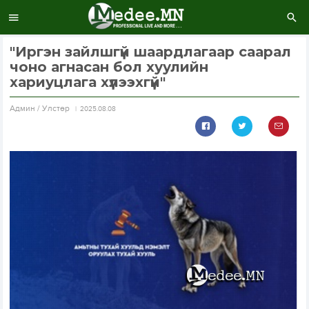
"Иргэн зайлшгүй шаардлагаар саарал
чоно агнасан бол хуулийн
хариуцлага хүлээхгүй"
Aдмин / Улстөр
2025.08.08