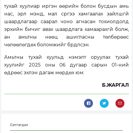
тухай хуулиар иргэн өөрийн болон бусдын амь
нас, эрүүл мэнд, мал сүргээ хамгаалах зайлшгүй
шаардлагаар саарал чоно агнасан тохиолдолд
эрхийн бичиг авах шаардлага хамаарахгүй болж,
ан амьтны нөөц ашигласны төлбөрөөс
чөлөөлөгдөх боломжийг бүрдүүлсэн.
Амьтны тухай хуульд нэмэлт оруулах тухай
хуулийг 2025 оны 06 дугаар сарын 01-ний
өдрөөс эхлэн дагаж мөрдөх юм:
Б.ЖАРГАЛ
Сэтгэгдэл