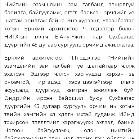
Нийтийн эзэмшлийн зам, талбайд зөвшөөрөлгүй
барилга, байгууламж, өргөтгөл барьсан зөрчлийг үе
шаттай арилгаж байна. Энэ хүрээнд Улаанбаатар
хотын Ерөнхий архитектор Ч.Төгсдэлгэр болон
НИТХ-ын төлөөлөгч Б.Ану-Үжин нар Сүхбаатар
дүүргийн 45 дугаар сургууль орчимд ажиллалаа.
Ерөнхий архитектор Ч.Төгсдэлгэр “Нийтийн
эзэмшлийн зам талбайг үе шаттайгаар чөлөөлж
эхэлсэн. Эдгээр чөлөөлсөн хэсгүүдэд хэрхэн зөв
оновчтой, иргэдэд хэрэгцээтэйгээр төлөвлөх
асуудалд дүүргүүд хамтран ажиллаж буй.
Өнөөдрийн ирсэн байршил буюу Сүхбаатар
дүүргийн 45 дугаар сургууль орчим нь хотын
төвийн хамгийн хөл хөдөлгөөн ихтэй гудамж. Иймд
тохирсон төлөвлөлтийг хэрэгжүүлж эхлээд байна.
Ногоон байгууламж, олон нийтийн
байгууламжийг зөвхөн мод тарих гэж ойлгох нь