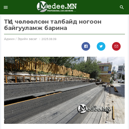
ТҮЦ чөлөөлсөн талбайд ногоон
байгууламж барина
Aдмин / Эдийн засаг
2025.08.09