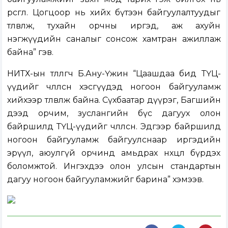
өрөөсгөл. Цогцоор нь хийх бүтээн байгуулалтуудыг
төлөвлөж, тухайн орчны иргэд, аж ахуйн
нэгжүүдийн саналыг сонсож хамтран ажиллаж
байна” гэв.
НИТХ-ын төлөөлөгч Б.Ану-Үжин “Цаашдаа бид ТҮЦ-
үүдийг чөлөөлсөн хэсгүүдэд ногоон байгууламж
хийхээр төлөвлөж байна. Сүхбаатар дүүрэг, Багшийн
дээд орчим, зуслангийн бүс дагуух олон
байршилд ТҮЦ-үүдийг чөлөөлсөн. Эдгээр байршилд
ногоон байгууламж байгуулснаар иргэдийн
эрүүл, аюулгүй орчинд амьдрах нөхцөл бүрдэх
боломжтой. Ингэхдээ олон улсын стандартын
дагуу ногоон байгууламжийг барина” хэмээв.