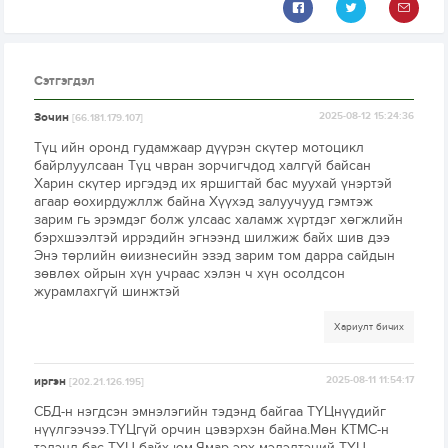
Сэтгэгдэл
Зочин
2025-08-12 15:24:36
[66.181.179.107]
Түц ийн оронд гудамжаар дүүрэн скүтер мотоцикл
байрлуулсаан Түц чвран зорчигчдод халгүй байсан
Харин скүтер иргэдэд их яршигтай бас муухай үнэртэй
агаар өохирдужллж байна Хүүхэд залуучууд гэмтэж
зарим гь эрэмдэг болж улсаас халамж хүртдэг хөгжлийн
бэрхшээлтэй иррэдийн эгнээнд шилжиж байх шив дээ
Энэ төрлийн өиизнесийн эзэд зарим том дарра сайдын
зөвлөх ойрын хүн учраас хэлэн ч хүн осолдсон
журамлахгүй шинжтэй
Хариулт бичих
иргэн
2025-08-11 11:54:17
[202.21.126.195]
СБД-н нэгдсэн эмнэлэгийн тэдэнд байгаа ТҮЦнүүдийг
нүүлгээчээ.ТҮЦгүй орчин цэвэрхэн байна.Мөн КТМС-н
тэдэнд бас ТҮЦ байх юм.Ямар эрх мэдэлтэний ТҮЦ