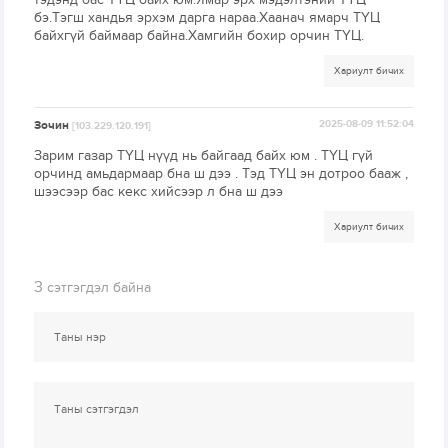
бэ.Тэгш хандья эрхэм дарга нараа.Хаанач ямарч ТҮЦ
байхгүй баймаар байна.Хамгийн бохир орчин ТҮЦ.
Хариулт бичих
Зочин
2025-08-09 11:52:04
[103.229.120.191]
Зарим газар ТҮЦ нүүд нь байгаад байх юм . ТҮЦ гүй
орчинд амьдармаар бна ш дээ . Тэд ТҮЦ эн дотроо бааж ,
шээсээр бас кекс хийсээр л бна ш дээ
Хариулт бичих
3
сэтгэгдэл байна