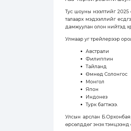
Тус шоуны нээлтийг 2025 
талаарх мэдээллийг есдү
дамжуулан олон нийтэд хү
Улмаар уг трейлерээр орол
Австрали
Филиппин
Тайланд
Өмнөд Солонгос
Монгол
Япон
Индонез
Турк багтжээ.
Улсын арслан Б.Орхонбаяр
өрсөлддөг энэхүү тэмцээнд