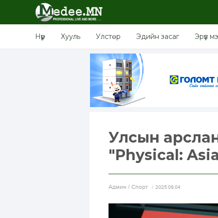
Нүүр
Хууль
Улстөр
Эдийн засаг
Эрүүл м
Улсын арсла
"Physical: A
Aдмин / Спорт
2025.09.04