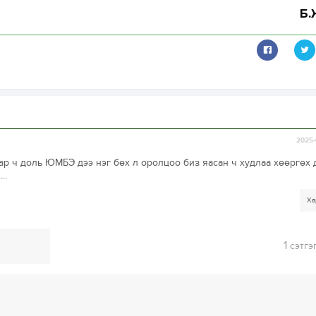
Б.
2025-
ар ч доль ЮМБЭ дээ нэг бөх л оролцоо биз яасан ч худлаа хөөргөх
..
Ха
1
сэтгэ