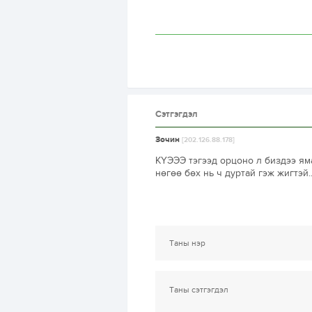
Сэтгэгдэл
Зочин
[202.126.88.178]
КҮЭЭЭ тэгээд орцоно л биздээ ям
нөгөө бөх нь ч дуртай гэж жигтэй...