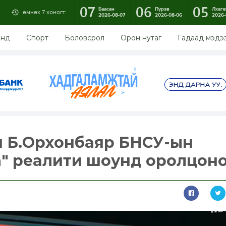
07
06
05
Баасан
Пүрэв
Лхагв
өмнөх 7 хоногт:
2026-08-07
2026-08-06
2026-
энд
Спорт
Боловсрол
Орон нутаг
Гадаад мэдэ
н Б.Орхонбаяр БНСУ-ын
sia" реалити шоунд оролцон