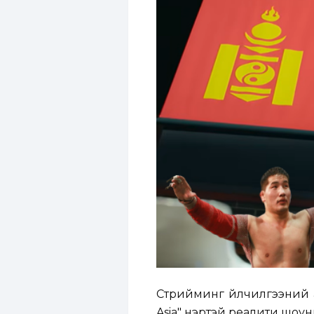
Стрийминг үйлчилгээний а
Asia" нэртэй реалити шоу