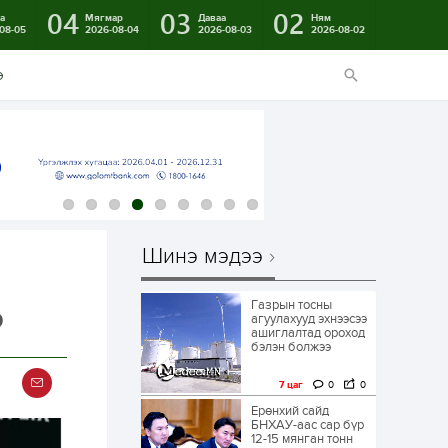
04
03
02
а
Мягмар
Даваа
Ням
08-05
2026-08-04
2026-08-03
2026-08-02
э
Шинэ мэдээ
Газрын тосны
о
агуулахууд эхнээсээ
ашиглалтад ороход
бэлэн болжээ
7 цаг
0
0
Ерөнхий сайд
БНХАУ-аас сар бүр
12-15 мянган тонн