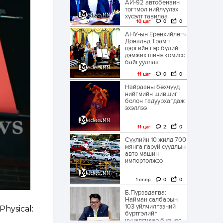
АИ-92 автобензин
тогтмол нийлүүлэх
хүсэлт тавилаа
10 цаг
0
0
АНУ-ын Ерөнхийлөгч
Дональд Трамп
цэргийн гэр бүлийг
дэмжих шинэ комисс
байгууллаа
11 цаг
0
0
Найрааны бөхчүүд
нийгмийн шившиг
болон гадуурхагдаж
эхэллээ
11 цаг
2
0
Сүүлийн 10 жилд 700
мянга гаруй суудлын
авто машин
импортолжээ
1 өдөр
0
0
Б.Пүрэвдагва:
Найман салбарын
103 үйлчилгээний
hysical:
бүртгэлийг
цуцалснаар бизнес