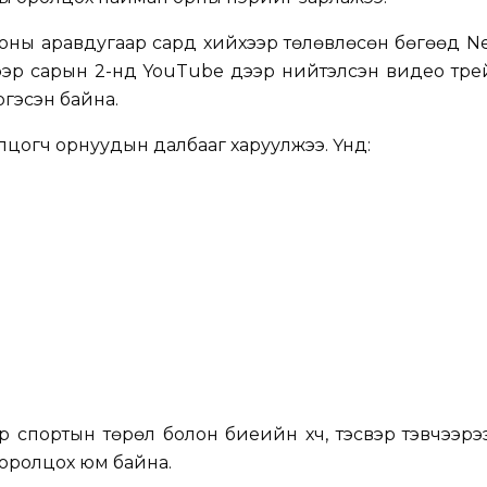
оны аравдугаар сард хийхээр төлөвлөсөн бөгөөд Net
гээр сарын 2-нд YouTube дээр нийтэлсэн видео тр
ргэсэн байна.
цогч орнуудын далбааг харуулжээ. Үүнд:
 спортын төрөл болон биеийн хүч, тэсвэр тэвчээрэ
 оролцох юм байна.