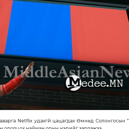
варга Netflix удахгүй цацагдах Өмнөд Солонгосын "P
ны оролцох найман орны нэрийг зарлажээ.