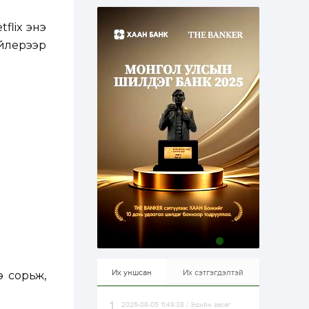
эрхлэхэд таатай...
1 өдөр
1
0
flix энэ
Долдугаар сард
709.503 зөрчил
ейлерээр
бүртгэгджээ
1 өдөр
0
0
Цалинтай ээжийн 50
мянган төгрөгийн
тэтгэмжийг 500
мянгад хүргэх
өргөдөлд санал авч
эхэлжээ
1 өдөр
2
0
Б.Түмэн-Өлзий: Олон
улсад хуримтлуулсан
мэдлэг, туршлагаа эх
орныхоо хөгжилд
зориулна
1 өдөр
0
0
Алтны үнэ дөрвөн
улирал дараалан
өсөж байна
Их уншсан
Их сэтгэгдэлтэй
э сорьж,
2026-08-05 11:49:38 / Эдийн засаг
1 өдөр
0
0