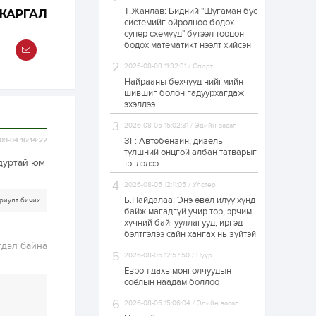
Т.Жанлав: Бидний "Шугаман бус
ЖАРГАЛ
Худалдагч
системийг ойролцоо бодох
Н.Амарзаяа:
супер схемүүд" бүтээл тооцон
Дэлгүүрийн 32
хуудастай өрийн
бодох математикт нээлт хийсэн
дэвтэр долоо хоногт
л дүүрдэг
2026-08-08 11:32:31 / Спорт
1 өдөр
0
0
Найрааны бөхчүүд нийгмийн
Б.Хулан дэлхийн
шившиг болон гадуурхагдаж
аварга боллоо
эхэллээ
2026-08-05 15:02:31 / Эдийн засаг
ЗГ: Автобензин, дизель
09-04 16:14:22
1 өдөр
0
0
түлшний онцгой албан татварыг
 дуртай юм
тэглэлээ
Р.Даваадорж: Энэ
намрын экспортын
орлого Монголд
2026-08-05 12:11:05 / Улстөр
боломж олгож болох
Б.Найдалаа: Энэ өвөл илүү хүнд
риулт бичих
юм
байж магадгүй учир төр, эрчим
1 өдөр
0
2
хүчний байгууллагууд, иргэд
бэлтгэлээ сайн хангах нь зүйтэй
Автомашины улсын
гдэл байна
дугаар сондгой
2026-08-05 12:57:50 / Нүүр
тоогоор төгссөн бол
өнөөдөр шатахуун
Европ дахь монголчуудын
авна
соёлын наадам боллоо
1 өдөр
0
0
2026-08-05 15:06:04 / Эдийн засаг
Н.Номтойбаяр: