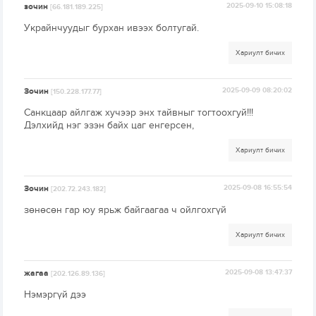
зочин
2025-09-10 15:08:18
[66.181.189.225]
Украйнчуудыг бурхан ивээх болтугай.
Хариулт бичих
Зочин
2025-09-09 08:20:02
[150.228.177.77]
Санкцаар айлгаж хучээр энх тайвныг тогтоохгуй!!!
Дэлхийд нэг эзэн байх цаг енгерсен,
Хариулт бичих
Зочин
2025-09-08 16:55:54
[202.72.243.182]
зөнөсөн гар юу ярьж байгаагаа ч ойлгохгүй
Хариулт бичих
жагаа
2025-09-08 13:47:37
[202.126.89.136]
Нэмэргүй дээ