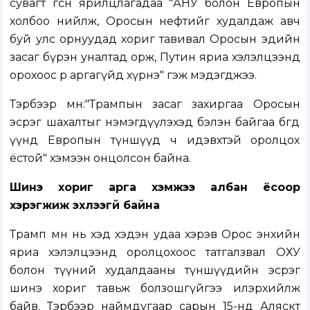
сувагт өгсөн ярилцлагадаа "АНУ болон Европын
холбоо нийлж, Оросын нефтийг худалдаж авч
буй улс орнуудад хориг тавивал Оросын эдийн
засаг бүрэн уналтад орж, Путин яриа хэлэлцээнд
орохоос өөр аргагүйд хүрнэ" гэж мэдэгджээ.
Тэрбээр мөн:"Трампын засаг захиргаа Оросын
эсрэг шахалтыг нэмэгдүүлэхэд бэлэн байгаа бөгөөд
үүнд Европын түншүүд ч идэвхтэй оролцох
ёстой" хэмээн онцолсон байна.
Шинэ хориг арга хэмжээ албан ёсоор
хэрэгжиж эхлээгүй байна
Трамп өмнө нь хэд хэдэн удаа хэрэв Орос энхийн
яриа хэлэлцээнд оролцохоос татгалзвал ОХУ
болон түүний худалдааны түншүүдийн эсрэг
шинэ хориг тавьж болзошгүйгээ илэрхийлж
байв. Тэрбээр наймдугаар сарын 15-нд Аляскт