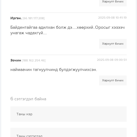
Хариулт бичих
Иргэн.
2025-09-08 10:41:19
[66.181.177.208]
Байдeнтайгаа адилхан болж дэ.....хөөрхий..Оросыг хэзээч
унагаж чадахгүй....
Хариулт бичих
Зочин
2025-09-08 09:00:51
[188.162.254.46]
наймаачин тагнуулчинд булдэгжуулчихсэн.
Хариулт бичих
6
сэтгэгдэл байна