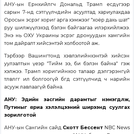
АНУ-ын Ерөнхийлөгч Дональд Трамп есдүгээр
сарын 7-нд сэтгүүлчдийн асуултад хариулахдаа
Оросын эсрэг хориг арга хэмжээг "хоёр дахь шат"
руу шилжүүлэхэд бэлэн байгаагаа илэрхийлжээ.
Энэ нь ОХУ Украины эсрэг дронуудын хамгийн
том дайралт хийсэнтэй холбоотой аж..
Тэрбээр Вашингтонд хэвлэлийнхэнтэй хийсэн
уулзалтын үеэр "Тийм ээ, би бэлэн байна" гэж
хэлжээ. Трамп хоригийнхоо талаар дэлгэрэнгүй
төлөвлөгөөг ил болгоогүй бөгөөд сэтгүүлчид ч нарийн
асууж лавлаагүй байна.
АНУ: Эдийн засгийн дарамтыг нэмэгдүүлж,
Путиныг яриа хэлэлцээний ширээнд суулгах
зорилготой
АНУ-ын Сангийн сайд
Скотт Бессент
NBC News