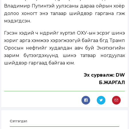
Владимир Путинтэй уулзсаны дараа ойрын хоёр
долоо хоногт энэ талаар шийдвэр гаргана гэж
мэдэгдсэн.
Гэсэн хэдий ч өнөөдрийг хүртэл ОХУ-ын эсрэг шинэ
хориг арга хэмжээ хэрэгжээгүй байгаа бөгөөд Трамп
Оросын нефтийг худалдан авч буй Энэтхэгийн
зарим бүтээгдэхүүнд шинэ татвар ногдуулах
шийдвэр гаргаад байгаа юм.
Эх сурвалж: DW
Б.ЖАРГАЛ
Сэтгэгдэл