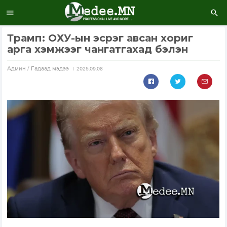
Трамп: ОХУ-ын эсрэг авсан хориг
арга хэмжээг чангатгахад бэлэн
Aдмин / Гадаад мэдээ
2025.09.08