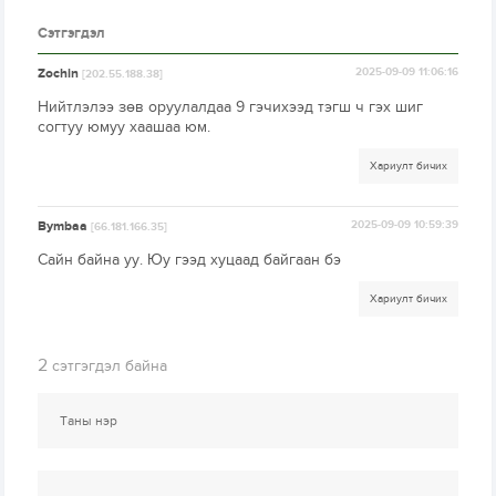
Сэтгэгдэл
Zochin
2025-09-09 11:06:16
[202.55.188.38]
Нийтлэлээ зөв оруулалдаа 9 гэчихээд тэгш ч гэх шиг
согтуу юмуу хаашаа юм.
Хариулт бичих
Bymbaa
2025-09-09 10:59:39
[66.181.166.35]
Сайн байна уу. Юу гээд хуцаад байгаан бэ
Хариулт бичих
2
сэтгэгдэл байна