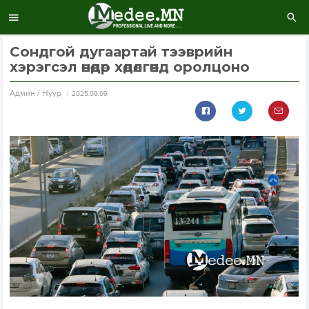
Сондгой дугаартай тээврийн
хэрэгсэл өнөөдөр хөдөлгөөнд оролцоно
Aдмин / Нүүр
2025.09.09