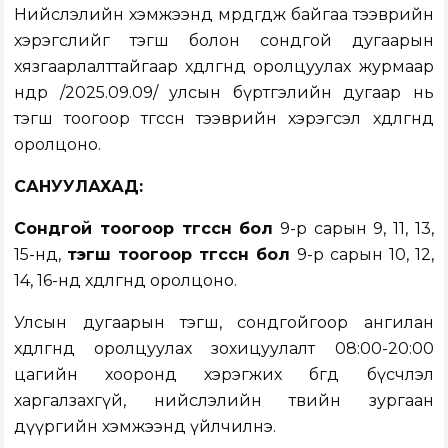
Нийслэлийн хэмжээнд мөрдөгдөж байгаа тээврийн
хэрэгслийг тэгш болон сондгой дугаарын
хязгаарлалттайгаар хөдөлгөөнд оролцуулах журмаар
өнөөдөр /2025.09.09/ улсын бүртгэлийн дугаар нь
тэгш тоогоор төгссөн тээврийн хэрэгсэл хөдөлгөөнд
оролцоно.
САНУУЛАХАД:
Сондгой тоогоор төгссөн бол
9-р сарын 9, 11, 13,
15-нд,
тэгш тоогоор төгссөн бол
9-р сарын 10, 12,
14, 16-нд хөдөлгөөнд оролцоно.
Улсын дугаарын тэгш, сондгойгоор ангилан
хөдөлгөөнд оролцуулах зохицуулалт 08:00-20:00
цагийн хооронд хэрэгжих бөгөөд бүсчлэл
харгалзахгүй, нийслэлийн төвийн зургаан
дүүргийн хэмжээнд үйлчилнэ.