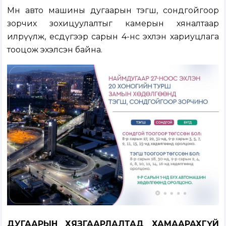
Мөн авто машины дугаарын тэгш, сондгойгоор
зорчих зохицуулалтыг камерын хяналтаар
илрүүлж, есдүгээр сарын 4-нөөс эхлэн хариуцлага
тооцож эхэлсэн байна.
ДУГААРЫН ХЯЗГААРЛАЛТАД ХАМААРАХГҮЙ