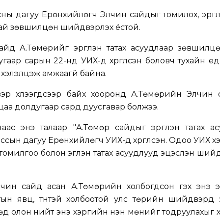
ны дагуу Ерөнхийлөгч Элчин сайдыг томилох, эргүүл
тай зөвшилцөн шийдвэрлэх ёстой.
йд А.Төмөрийг эргүүлэн татах асуудлаар зөвшилцө
гаар сарын 22-нд УИХ-д хүргүүлсэн боловч тухайн үе
 хэлэлцэж амжаагүй байна.
вэр хүлээгдсээр байх хооронд А.Төмөрийн Элчин 
цаа долдугаар сард дуусгавар болжээ.
ас энэ талаар "А.Төмөр сайдыг эргүүлэн татах ас
сын дагуу Ерөнхийлөгч УИХ-д хүргүүлсэн. Одоо УИХ х
омилгоо болон эгүүлэн татах асуудлууд эцэслэн ший
ин сайд асан А.Төмөрийн холбогдсон гэх энэ э
н явц, түүнтэй холбоотой улс төрийн шийдвэрүүд 
өд олон нийт энэ хэргийн үнэн мөнийг тодруулахыг х