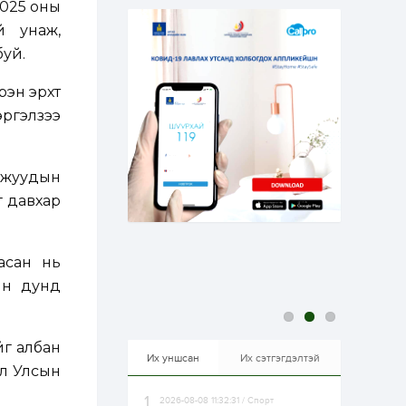
2025 оны
эрхлэхэд таатай...
2 өдөр
1
0
й унаж,
Долдугаар сард
буй.
709.503 зөрчил
бүртгэгджээ
рэн эрхт
эргэлзээ
2 өдөр
0
0
Цалинтай ээжийн 50
мянган төгрөгийн
тэтгэмжийг 500
мянгад хүргэх
лжуудын
өргөдөлд санал авч
г давхар
эхэлжээ
2 өдөр
2
0
Б.Түмэн-Өлзий: Олон
улсад хуримтлуулсан
мэдлэг, туршлагаа эх
асан нь
орныхоо хөгжилд
зориулна
йн дунд
2 өдөр
0
0
Алтны үнэ дөрвөн
улирал дараалан
йг албан
өсөж байна
Их уншсан
Их сэтгэгдэлтэй
ол Улсын
2026-08-08 11:32:31 / Спорт
2 өдөр
0
1