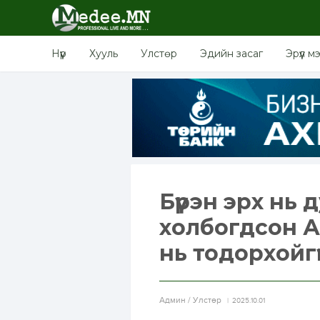
Нүүр
Хууль
Улстөр
Эдийн засаг
Эрүүл м
Бүрэн эрх нь 
холбогдсон А.
нь тодорхойг
Aдмин / Улстөр
2025.10.01