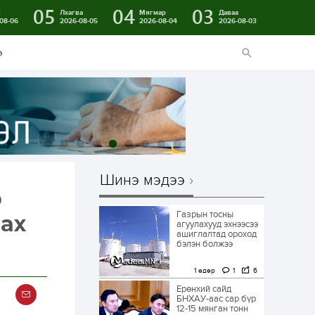
05
04
03
в
Лхагва
Мягмар
Даваа
08-06
2026-08-05
2026-08-04
2026-08-03
э
Шинэ мэдээ
р
Газрын тосны
тах
агуулахууд эхнээсээ
ашиглалтад ороход
бэлэн болжээ
1 өдөр
1
6
Ерөнхий сайд
БНХАУ-аас сар бүр
12-15 мянган тонн