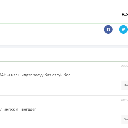
Б.
2025-
МАН-н нэг шилдэг залуу биз аягүй бол
Ха
2025-
л ингэж л чвагддаг
Ха