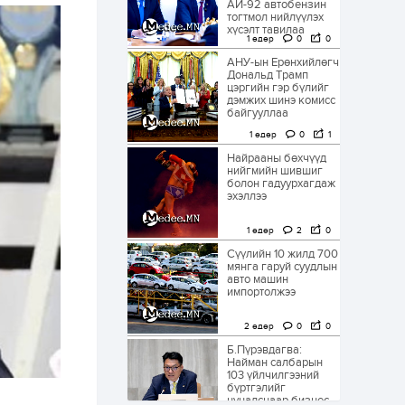
АИ-92 автобензин
тогтмол нийлүүлэх
хүсэлт тавилаа
1 өдөр
0
0
АНУ-ын Ерөнхийлөгч
Дональд Трамп
цэргийн гэр бүлийг
дэмжих шинэ комисс
байгууллаа
1 өдөр
0
1
Найрааны бөхчүүд
нийгмийн шившиг
болон гадуурхагдаж
эхэллээ
1 өдөр
2
0
Сүүлийн 10 жилд 700
мянга гаруй суудлын
авто машин
импортолжээ
2 өдөр
0
0
Б.Пүрэвдагва:
Найман салбарын
103 үйлчилгээний
бүртгэлийг
цуцалснаар бизнес