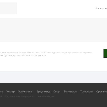
2
сэтгэ
лага хүлээхгүй болно. Манай сайт ХХЗХ-ны журмын дагуу зүй зохисгүй зарим үг,
дээ бусдын эрх ашгийг хүндэтгэн үзнэ үү.
уль
Улстөр
Эдийн засаг
Эрүүл мэнд
Спорт
Боловсрол
Технологи
Орон нут
ай
Сурталчилгаа байршуулах
Холбоо барих