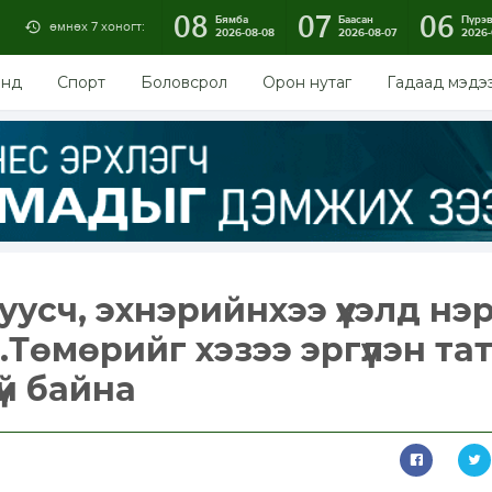
08
07
06
Бямба
Баасан
Пүрэ
өмнөх 7 хоногт:
2026-08-08
2026-08-07
2026-
энд
Спорт
Боловсрол
Орон нутаг
Гадаад мэдэ
дуусч, эхнэрийнхээ үхэлд нэ
Төмөрийг хэзээ эргүүлэн та
үй байна