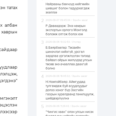
Найрааны бөхчүүд нийгмийн
Худалдагч
эн татах
шившиг болон гадуурхагдаж
Н.Амарзаяа:
эхэллээ
Дэлгүүрийн 32
хуудастай өрийн
дэвтэр долоо хоногт
2026-08-07 09:45:04 / Эдийн засаг
л дүүрдэг
х албан
Р.Даваадорж: Энэ намрын
2 өдөр
0
0
экспортын орлого Монголд
д хаврын
Б.Хулан дэлхийн
боломж олгож болох юм
аварга боллоо
2026-08-06 10:32:53 / Улстөр
Б.Баярбаатар: Төсвийн
сайдаар
шинэчлэл хийхгүй, урсгал
2 өдөр
0
0
зардлаа үргэлжлүүлэн тэлээд
байвал ойрын жилүүдэд улсын
Р.Даваадорж: Энэ
намрын экспортын
төсөв энэ ачааллаа даахгүй
уудлаар
орлого Монголд
болно
боломж олгож болох
элэлцэж,
юм
2026-08-06 16:45:32 / Эдийн засаг
дэгдэнэ"
2 өдөр
0
2
Н.Номтойбаяр: Аймгуудад
тулгамдаж буй асуудлуудыг
Автомашины улсын
долоо хоног бүр Засгийн
дугаар сондгой
газрын хуралдаанд танилцуулж,
тоогоор төгссөн бол
мгэнэлт
шийдвэрлүүлнэ
өнөөдөр шатахуун
авна
эцэслэн
2026-08-06 11:26:43 / Эдийн засаг
2 өдөр
0
0
үлээсээр
“Чингис хаан” олон улсын нисэх
Н.Номтойбаяр: