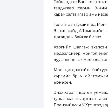
Тайландын Бангкок хотын К
тавдугаар сарын 9-ни
харамсалтайгаар амь насаа
Талийгаач тухайн үед Монг
Элчин сайд А.Төмөрийн гэ
дагалдаж байгаа билээ.
Хэргийг шалгаж эхэлсэн
мэдээлснээр, монгол эмэг
луу зөөсөн гэх мэдээлэл а
Мөн цагдаагийн байгуул
хэргийг бүр ч ойлгомжгү
өрнөсөн.
Энэхүү хэрэг явдлын улма
тушаалаас нь эргүүлэн тат
Ерөнхийлөгч У.Хүрэлсүхэд хүр