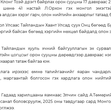
лонг Тоэй дүүрэгт байрлах орон сууцны 17 давхраас 
й шөнө 41 настай Л.Орхон гэх монгол эмэгтэ
 алдсан хэрэг гарч, олон нийтийн анхаарлыг татаад 
ол Улсаас Тайландын Хаант Улсад суух Онц бөгөөд Бү
ргий байсан бөгөөд хэргийн нөхцөл байдалд олон 
 Тайландын хууль хүчний байгууллагын эх сурва
тэйн цогцсыг орон сууцны дөрөвдүгээр давхраас нэ
нхаарал татаж байгаа юм.
лага ирэхээс өмнө талийгаачийг яаран чандарл
й, маргаантай болгосон гэх хардлага олон нийти
ас Гадаад харилцааны яамнаас Элчин сайд А.Төмөри
ах санал боловсруулж, 2025 оны тавдугаар сард Монг
гүүлжээ.