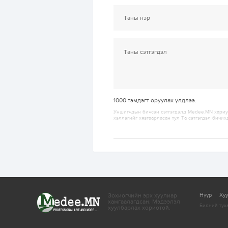
1000
тэмдэгт оруулах үлдлээ.
Уншигчдын бичсэн сэтгэгдэлд Medee.MN хариуц
хэллэгийг хязгаарласан тул Та сэтгэгдэл бичих
Зохиогчийн эрх хуулиар
Нүүр
Ху
хамгаалагдсан.
Мэдээлэл
Бидний тух
хуулбарлах хориотой.