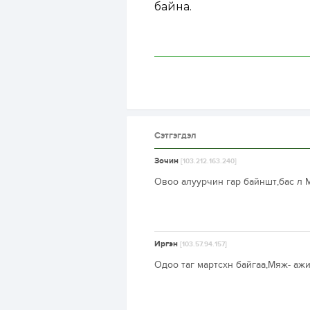
байна.
Сэтгэгдэл
Зочин
[103.212.163.240]
Овоо алуурчин гар байншт,бас л 
Иргэн
[103.57.94.157]
Одоо таг мартсхн байгаа,Мяж- ажи