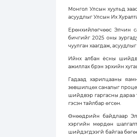
Монгол Улсын хуульд заас
асуудлыг Улсын Их Хурал
Ерөнхийлөгчөөс Элчин са
бичгийг 2025 оны зургаду
чуулган хаагдаж, асуудлыг
Ийнхүү албан ёсны шийд
ажиллах бүрэн эрхийн хуга
Гадаад харилцааны яамна
зөвшилцөх саналыг процес
шийдвэр гаргасны дараа т
гэсэн тайлбар өгсөн.
Өнөөдрийн байдлаар Элч
хэргийн мөрдөн шалгалты
шийдэгдээгүй байгаа бөгө