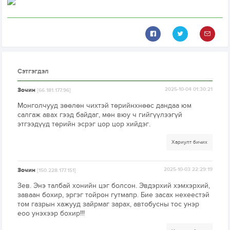
Сэтгэгдэл
Зочин
2025-10-04 01:30:21
[66.181.177.96]
Монголчууд зөөлөн чихтэй төрийнхнөөс дандаа юм
салгаж авах гээд байдаг, мөн вюу ч гийгүүлээгүй
этгээдүүд төрийн эсрэг цор цор хийдэг.
Хариулт бичих
Зочин
2025-10-03 22:29:19
[150.228.177.151]
Зев. Энэ талбай хонийн цэг болсон. Эвдэрхий хэмхэрхий,
заваан бохир, эргэг тойрон гутмапр. Бие засах нехеестэй
том газрын хажууд зайрмаг зарах, автобусны тос унэр
еоо унэхээр бохир!!!