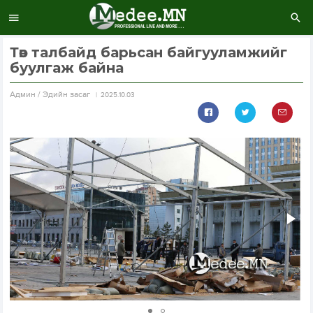
Төв талбайд барьсан байгууламжийг
буулгаж байна
Aдмин / Эдийн засаг
2025.10.03