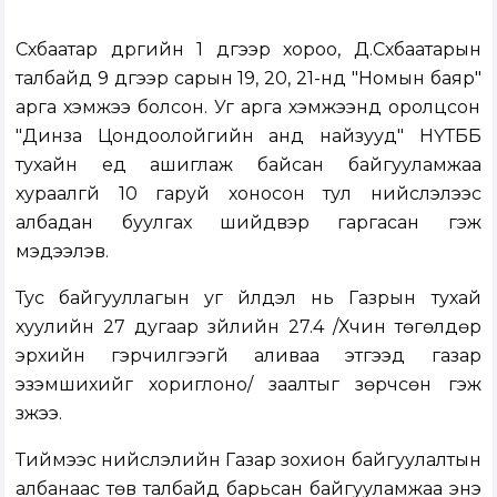
Сүхбаатар дүүргийн 1 дүгээр хороо, Д.Сүхбаатарын
талбайд 9 дүгээр сарын 19, 20, 21-нд "Номын баяр"
арга хэмжээ болсон. Уг арга хэмжээнд оролцсон
"Динза Цондоолойгийн анд найзууд" НҮТББ
тухайн үед ашиглаж байсан байгууламжаа
хураалгүй 10 гаруй хоносон тул нийслэлээс
албадан буулгах шийдвэр гаргасан гэж
мэдээлэв.
Тус байгууллагын уг үйлдэл нь Газрын тухай
хуулийн 27 дугаар зүйлийн 27.4 /Хүчин төгөлдөр
эрхийн гэрчилгээгүй аливаа этгээд газар
эзэмшихийг хориглоно/ заалтыг зөрчсөн гэж
үзжээ.
Тиймээс нийслэлийн Газар зохион байгуулалтын
албанаас төв талбайд барьсан байгууламжаа энэ