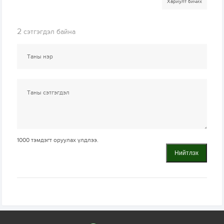
Хариулт бичих
2
сэтгэгдэл байна
1000
тэмдэгт оруулах үлдлээ.
Нийтлэх