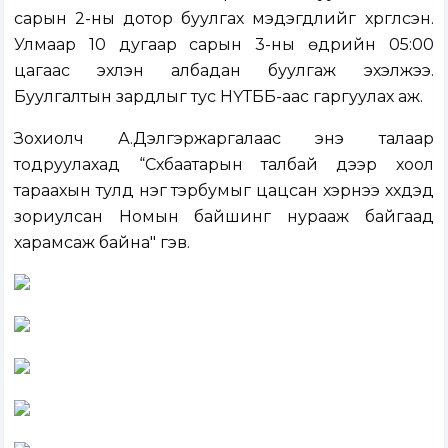
сарын 2-ны дотор буулгах мэдэгдлийг хүргүүлсэн.
Улмаар 10 дугаар сарын 3-ны өдрийн 05:00
цагаас эхлэн албадан буулгаж эхэлжээ.
Буулгалтын зардлыг тус НҮТББ-аас гаргуулах аж.
Зохиолч А.Дэлгэржаргалаас энэ талаар
тодруулахад “Сүхбаатарын талбай дээр хоол
тараахын тулд нэг тэрбумыг цацсан хэрнээ хүүхдэд
зориулсан Номын байшинг нурааж байгаад
харамсаж байна" гэв.