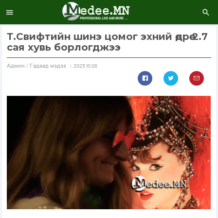
Т.Свифтийн шинэ цомог эхний өдрөө 2.7
сая хувь борлогджээ
Aдмин / Гадаад мэдээ
2025.10.08