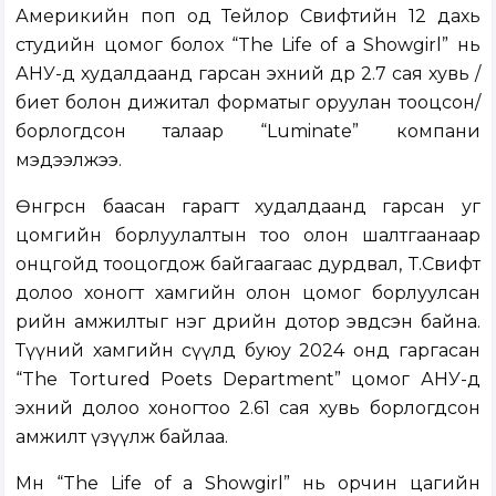
Америкийн поп од Тейлор Свифтийн 12 дахь
студийн цомог болох “The Life of a Showgirl” нь
АНУ-д худалдаанд гарсан эхний өдрөө 2.7 сая хувь /
биет болон дижитал форматыг оруулан тооцсон/
борлогдсон талаар “Luminate” компани
мэдээлжээ.
Өнгөрсөн баасан гарагт худалдаанд гарсан уг
цомгийн борлуулалтын тоо олон шалтгаанаар
онцгойд тооцогдож байгаагаас дурдвал, Т.Свифт
долоо хоногт хамгийн олон цомог борлуулсан
өөрийн амжилтыг нэг өдрийн дотор эвдсэн байна.
Түүний хамгийн сүүлд буюу 2024 онд гаргасан
“The Tortured Poets Department” цомог АНУ-д
эхний долоо хоногтоо 2.61 сая хувь борлогдсон
амжилт үзүүлж байлаа.
Мөн “The Life of a Showgirl” нь орчин цагийн