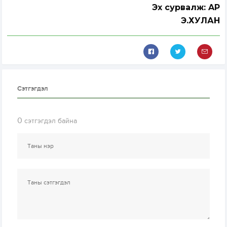
Эх сурвалж: AP
Э.ХУЛАН
Сэтгэгдэл
0
сэтгэгдэл байна