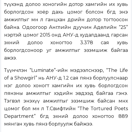
түүхэнд долоо хоногийн дотор хамгийн их хувь
борлогдсон хоёр дахь цомог болсон бөгөөд энэ
амжилтыг мөн л ганцхан өдрийн дотор тогтоосон
байна. Одоогоор Английн дуучин Аделийн “25”
нэртэй цомог 2015 онд АНУ-д худалдаанд гарсан
эхний долоо хоногтоо 3.378 сая хувь
борлогдсоноор уг амжилтыг эзэмшиж байгаа
ажээ.
Түүнчлэн “Luminate”-ийн мэдээлснээр, “The Life
of a Showgirl” нь АНУ-д 1.2 сая пянз борлуулснаар
нэг долоо хоногт хамгийн их хувь борлогдсон
пянзны амжилтыг хэдийн эвдээд байгаа гэнэ.
Тэгвэл энэхүү амжилтыг эзэмшиж байсан өмнөх
цомог бол мөн л Т.Свифтийн “The Tortured Poets
Department” бөгөөд эхний долоо хоногтоо 889
мянган хувь пянз борлуулж байжээ.