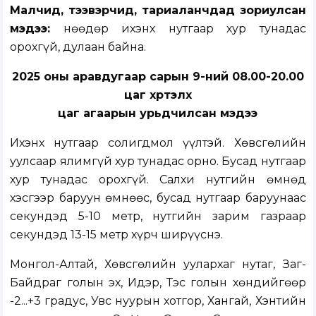
Малчид, тээвэрчид, тариаланчдад зориулсан
мэдээ:
Өнөөдөр ихэнх нутгаар хур тунадас
орохгүй, дулаан байна.
2025 оны аравдугаар сарын 9-ний 08.00-20.00
цаг хүртэлх
цаг агаарын урьдчилсан мэдээ
Ихэнх нутгаар солигдмол үүлтэй. Хөвсгөлийн
уулсаар ялимгүй хур тунадас орно. Бусад нутгаар
хур тунадас орохгүй. Салхи нутгийн өмнөд
хэсгээр баруун өмнөөс, бусад нутгаар баруунаас
секундэд 5-10 метр, нутгийн зарим газраар
секундэд 13-15 метр хүрч ширүүснэ.
Монгол-Алтай, Хөвсгөлийн уулархаг нутаг, Заг-
Байдраг голын эх, Идэр, Тэс голын хөндийгөөр
-2...+3 градус, Увс нуурын хотгор, Хангай, Хэнтийн