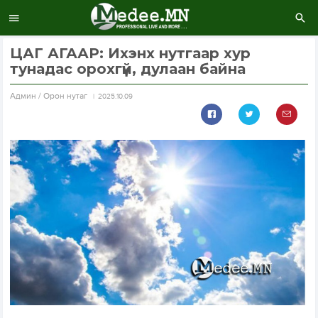
ЦАГ АГААР: Ихэнх нутгаар хур
тунадас орохгүй, дулаан байна
Aдмин / Орон нутаг
2025.10.09