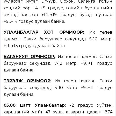
уулархаг нутаг, Эг-Үүр, Орхон, Сэлэнгэ голын
хөндийгөөр +4…+9 градус, говийн бүс нутгийн
өмнөд хэсгээр +14...+19 градус, бусад нутгаар
+9...+14 градус дулаан байна.
УЛААНБААТАР ХОТ ОРЧМООР
:
Их төлөв
цэлмэг. Салхи баруунаас секундэд 5-10 метр.
+11...+13 градус дулаан байна.
БАГАНУУР ОРЧМООР:
Их төлөв цэлмэг. Салхи
баруунаас секундэд 7-12 метр. +9...+11 градус
дулаан байна.
ТЭРЭЛЖ ОРЧМООР:
Их төлөв цэлмэг. Салхи
баруунаас секундэд 5-10 метр +9...+11 градус
дулаан байна.
05.00 цагт Улаанбаатар:
-2 градус хүйтэн,
харьцангуй чийг 47 хувь, агаарын даралт 874