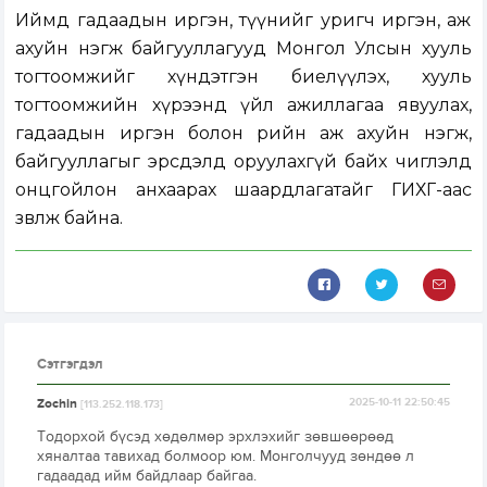
Иймд гадаадын иргэн, түүнийг уригч иргэн, аж
ахуйн нэгж байгууллагууд Монгол Улсын хууль
тогтоомжийг хүндэтгэн биелүүлэх, хууль
тогтоомжийн хүрээнд үйл ажиллагаа явуулах,
гадаадын иргэн болон өөрийн аж ахуйн нэгж,
байгууллагыг эрсдэлд оруулахгүй байх чиглэлд
онцгойлон анхаарах шаардлагатайг ГИХГ-аас
зөвлөж байна.
Сэтгэгдэл
Zochin
2025-10-11 22:50:45
[113.252.118.173]
Тодорхой бүсэд хөдөлмөр эрхлэхийг зөвшөөрөөд
хяналтаа тавихад болмоор юм. Монголчууд зөндөө л
гадаадад ийм байдлаар байгаа.