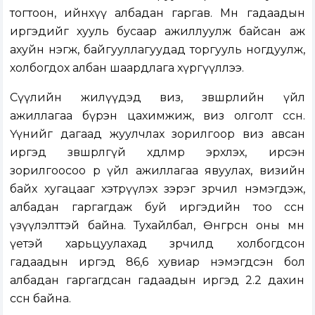
тогтоон, ийнхүү албадан гаргав. Мөн гадаадын
иргэдийг хууль бусаар ажиллуулж байсан аж
ахуйн нэгж, байгууллагуудад торгууль ногдуулж,
холбогдох албан шаардлага хүргүүллээ.
Сүүлийн жилүүдэд виз, зөвшөөрлийн үйл
ажиллагаа бүрэн цахимжиж, виз олголт өссөн.
Үүнийг дагаад жуулчлах зорилгоор виз авсан
иргэд зөвшөөрөлгүй хөдөлмөр эрхлэх, ирсэн
зорилгоосоо өөр үйл ажиллагаа явуулах, визийн
байх хугацааг хэтрүүлэх зэрэг зөрчил нэмэгдэж,
албадан гаргагдаж буй иргэдийн тоо өссөн
үзүүлэлттэй байна. Тухайлбал, Өнгөрсөн оны мөн
үетэй харьцуулахад зөрчилд холбогдсон
гадаадын иргэд 86,6 хувиар нэмэгдсэн бол
албадан гаргагдсан гадаадын иргэд 2.2 дахин
өссөн байна.