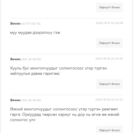
Хариулт бичих
Зочин
2025-10-11 14:24:08
[67.171.160.15]
муу муудаа дээрэлхүү гэж
Хариулт бичих
Зочин
2025-10-10 23:54:16
[104.28.68.89]
Хууль бус монголчуудыг солонгосоос үтэр түргэн
зайлуулья даваа гаригаас
Хариулт бичих
Зочин
2025-10-10 23:53:21
[104.28.68.89]
Өмхий монголчуудыг солонгосоос үтэр түргэн рөөгөөп
гарга. Оркуудад таарсан хариуг нь дор нь өгнө өө манай
солонгос улс
Хариулт бичих