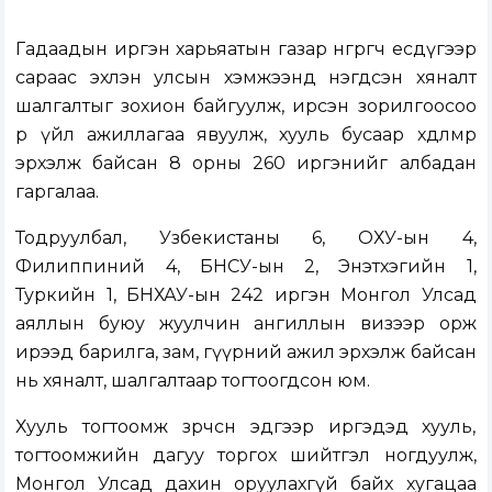
Гадаадын иргэн харьяатын газар өнгөрөгч есдүгээр
сараас эхлэн улсын хэмжээнд нэгдсэн хяналт
шалгалтыг зохион байгуулж, ирсэн зорилгоосоо
өөр үйл ажиллагаа явуулж, хууль бусаар хөдөлмөр
эрхэлж байсан 8 орны 260 иргэнийг албадан
гаргалаа.
Тодруулбал, Узбекистаны 6, ОХУ-ын 4,
Филиппиний 4, БНСУ-ын 2, Энэтхэгийн 1,
Туркийн 1, БНХАУ-ын 242 иргэн Монгол Улсад
аяллын буюу жуулчин ангиллын визээр орж
ирээд барилга, зам, гүүрний ажил эрхэлж байсан
нь хяналт, шалгалтаар тогтоогдсон юм.
Хууль тогтоомж зөрчсөн эдгээр иргэдэд хууль,
тогтоомжийн дагуу торгох шийтгэл ногдуулж,
Монгол Улсад дахин оруулахгүй байх хугацаа