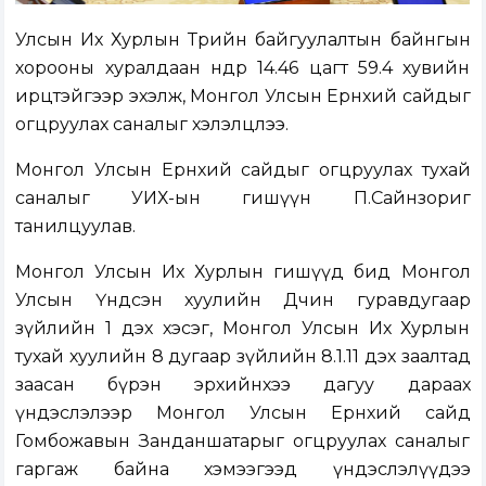
Улсын Их Хурлын Төрийн байгуулалтын байнгын
хорооны хуралдаан өнөөдөр 14.46 цагт 59.4 хувийн
ирцтэйгээр эхэлж, Монгол Улсын Ерөнхий сайдыг
огцруулах саналыг хэлэлцлээ.
Монгол Улсын Ерөнхий сайдыг огцруулах тухай
саналыг УИХ-ын гишүүн П.Сайнзориг
танилцуулав.
Монгол Улсын Их Хурлын гишүүд бид Монгол
Улсын Үндсэн хуулийн Дөчин гуравдугаар
зүйлийн 1 дэх хэсэг, Монгол Улсын Их Хурлын
тухай хуулийн 8 дугаар зүйлийн 8.1.11 дэх заалтад
заасан бүрэн эрхийнхээ дагуу дараах
үндэслэлээр Монгол Улсын Ерөнхий сайд
Гомбожавын Занданшатарыг огцруулах саналыг
гаргаж байна хэмээгээд үндэслэлүүдээ