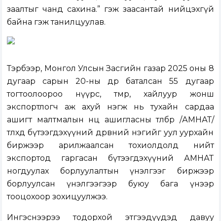
заалтыг чанд сахина.” гэж заасантай нийцэхгүй
байна гэж танилцуулав.
Тэрбээр, Монгол Улсын Засгийн газар 2025 оны 8
дугаар сарын 20-ны өдөр баталсан 55 дугаар
тогтоолоороо нүүрс, төмөр, хайлуур жонш
экспортлогч аж ахуй нэгж нь тухайн сардаа
ашигт малтмалын нөөц ашигласны төлбөр /АМНАТ/
төлөхдөө бүтээгдэхүүний дөрөвний нэгийг уул уурхайн
биржээр арилжаалсан тохиолдолд нийт
экспортод гаргасан бүтээгдэхүүний АМНАТ
ногдуулах борлуулалтын үнэлгээг биржээр
борлуулсан үнэлгээгээр буюу бага үнээр
тооцохоор зохицуулжээ.
Ингэснээрээ тодорхой этгээдүүдэд давуу