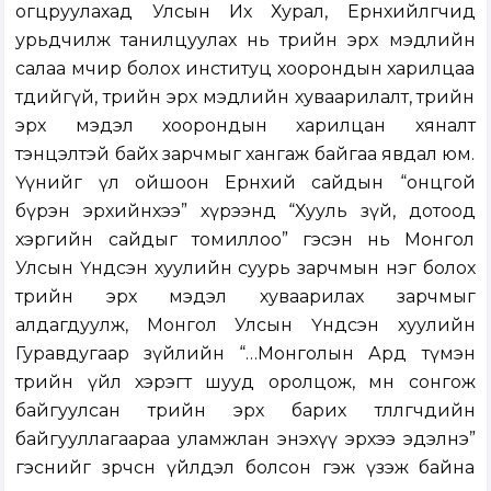
огцруулахад Улсын Их Хурал, Ерөнхийлөгчид
урьдчилж танилцуулах нь төрийн эрх мэдлийн
салаа мөчир болох институц хоорондын харилцаа
төдийгүй, төрийн эрх мэдлийн хуваарилалт, төрийн
эрх мэдэл хоорондын харилцан хяналт
тэнцэлтэй байх зарчмыг хангаж байгаа явдал юм.
Үүнийг үл ойшоон Ерөнхий сайдын “онцгой
бүрэн эрхийнхээ” хүрээнд “Хууль зүй, дотоод
хэргийн сайдыг томиллоо” гэсэн нь Монгол
Улсын Үндсэн хуулийн суурь зарчмын нэг болох
төрийн эрх мэдэл хуваарилах зарчмыг
алдагдуулж, Монгол Улсын Үндсэн хуулийн
Гуравдугаар зүйлийн “…Монголын Ард түмэн
төрийн үйл хэрэгт шууд оролцож, мөн сонгож
байгуулсан төрийн эрх барих төлөөлөгчдийн
байгууллагаараа уламжлан энэхүү эрхээ эдэлнэ”
гэснийг зөрчсөн үйлдэл болсон гэж үзэж байна