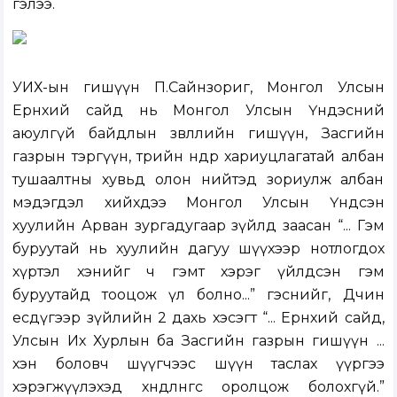
гэлээ.
УИХ-ын гишүүн П.Сайнзориг, Монгол Улсын
Ерөнхий сайд нь Монгол Улсын Үндэсний
аюулгүй байдлын зөвлөлийн гишүүн, Засгийн
газрын тэргүүн, төрийн өндөр хариуцлагатай албан
тушаалтны хувьд олон нийтэд зориулж албан
мэдэгдэл хийхдээ Монгол Улсын Үндсэн
хуулийн Арван зургадугаар зүйлд заасан “... Гэм
буруутай нь хуулийн дагуу шүүхээр нотлогдох
хүртэл хэнийг ч гэмт хэрэг үйлдсэн гэм
буруутайд тооцож үл болно...” гэснийг, Дөчин
есдүгээр зүйлийн 2 дахь хэсэгт “... Ерөнхий сайд,
Улсын Их Хурлын ба Засгийн газрын гишүүн ...
хэн боловч шүүгчээс шүүн таслах үүргээ
хэрэгжүүлэхэд хөндлөнгөөс оролцож болохгүй.”