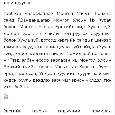
танилцуулав.
Тэрбээр үндэслэлдээ Монгол Улсын Ерөнхий
сайд Г.Занданшатар Монгол Улсын Их Хурал
болон Монгол Улсын Ерөнхийлөгчид Хууль зүй,
дотоод хэргийн сайдыг огцруулах асуудлыг
болон Хууль зүй, дотоод хэргийн сайдыг шинээр
томилох асуудлыг танилцуулаагүй байхдаа Хууль
зүй, дотоод хэргийн сайдыг “томиллоо” гэж олон
нийтэд албан ёсоор зарласан нь Монгол Улсын
Ерөнхийлөгчийн болон Улсын Их Хурлын бүрэн
эрхэд халдсан, Үндсэн хуулийн суурь зарчмыг
хөндсөн, хууль дээдлэх зарчмыг зөрчсөн үйлдэл гэж
үзэж байна.
Засгийн газрын гишүүнийг томилох,