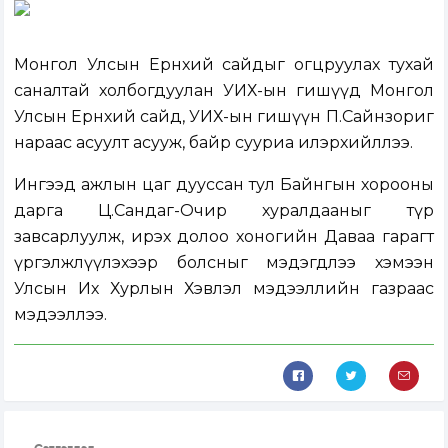
Монгол Улсын Ерөнхий сайдыг огцруулах тухай
саналтай холбогдуулан УИХ-ын гишүүд Монгол
Улсын Ерөнхий сайд, УИХ-ын гишүүн П.Сайнзориг
нараас асуулт асууж, байр сууриа илэрхийллээ.
Ингээд ажлын цаг дууссан тул Байнгын хорооны
дарга Ц.Сандаг-Очир хуралдааныг түр
завсарлуулж, ирэх долоо хоногийн Даваа гарагт
үргэлжлүүлэхээр болсныг мэдэгдлээ хэмээн
Улсын Их Хурлын Хэвлэл мэдээллийн газраас
мэдээллээ.