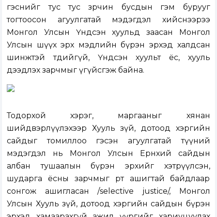
гэснийг тус тус зөрчин бусдын гэм бурууг
тогтоосон агуулгатай мэдэгдэл хийснээрээ
Монгол Улсын Үндсэн хуульд заасан Монгол
Улсын шүүх эрх мэдлийн бүрэн эрхэд халдсан
шинжтэй төдийгүй, Үндсэн хуульт ёс, хууль
дээдлэх зарчмыг үгүйсгэж байна.
Тодорхой хэрэг, маргааныг хянан
шийдвэрлүүлэхээр Хууль зүй, дотоод хэргийн
сайдыг томиллоо гэсэн агуулгатай түүний
мэдэгдэл нь Монгол Улсын Ерөнхий сайдын
албан тушаалын бүрэн эрхийг хэтрүүлсэн,
шударга ёсны зарчмыг өөртөө ашигтай байдлаар
сонгож ашигласан /selective justice/, Монгол
Улсын Хууль зүй, дотоод хэргийн сайдын бүрэн
эрхэд хамаарахгүй ажил үүргийг хариуцуулах