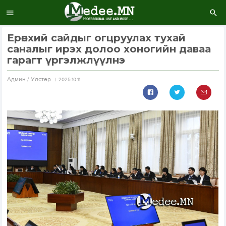
Ерөнхий сайдыг огцруулах тухай
саналыг ирэх долоо хоногийн даваа
гарагт үргэлжлүүлнэ
Aдмин / Улстөр
2025.10.11