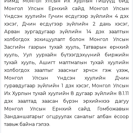
Иймд Монгол Улсын Их Хурлын гишүүд бид
Монгол Улсын Ерөнхий сайд Монгол Улсын
Үндсэн хуулийн Гучин есдүгээр зүйлийн 4 дэх
хэсэг, Дөчин есдүгээр зүйлийн 2 дахь хэсэг,
Арван зургадугаар зүйлийн 14 дэх заалтын
холбогдох зохицуулалт болон Монгол Улсын
Засгийн газрын тухай хууль, Татварын ерөнхий
хууль, Уул уурхайн бүтээгдэхүүний биржийн
тухай хууль, Ашигт малтмалын тухай хуулийн
холбогдох заалтыг заасныг зөрчсөн гэж үзэж,
Монгол Улсын Үндсэн хуулийн Дөчин
гуравдугаар зүйлийн 1 дэх хэсэг, Монгол Улсын
Их Хурлын тухай хуулийн 8 дугаар зүйлийн 8.1.11
дэх заалтад заасан бүрэн эрхийнхээ дагуу
Монгол Улсын Ерөнхий сайд Гомбожавын
Занданшатарыг огцруулах саналыг албан ёсоор
тавьж байна гэлээ.