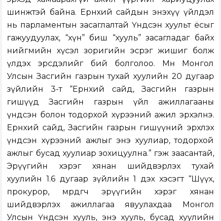
шинжтэй байна. Ерөнхий сайдын энэхүү үйлдэл
нь парламентын засаглалтай Үндсэн хуульт ёсыг
гажуудуулах, “хүн” биш “хууль” засагладаг байх
нийгмийн хүсэл зоригийн эсрэг жишиг болж
үлдэх эрсдэлийг бий болголоо. Мөн Монгол
Улсын Засгийн газрын тухай хуулийн 20 дугаар
зүйлийн 3-т “Ерөнхий сайд, Засгийн газрын
гишүүд Засгийн газрын үйл ажиллагааны
үндсэн болон тодорхой хүрээний ажил эрхэлнэ.
Ерөнхий сайд, Засгийн газрын гишүүний эрхлэх
үндсэн хүрээний ажлыг энэ хуулиар, тодорхой
ажлыг бусад хуулиар зохицуулна.” гэж заасантай,
Эрүүгийн хэрэг хянан шийдвэрлэх тухай
хуулийн 1.6 дугаар зүйлийн 1 дэх хэсэгт “Шүүх,
прокурор, мөрдөгч эрүүгийн хэрэг хянан
шийдвэрлэх ажиллагаа явуулахдаа Монгол
Улсын Үндсэн хууль, энэ хууль, бусад хуулийн