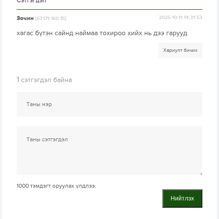
Сэтгэгдэл
Зочин
2025-10-11 14:31:53
[67.171.160.15]
хагас бүтэн сайнд наймаа тохироо хийх нь дээ гарууд
Хариулт бичих
1
сэтгэгдэл байна
1000
тэмдэгт оруулах үлдлээ.
Нийтлэх