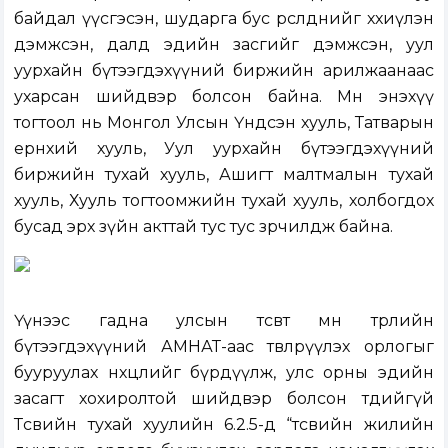
байдал үүсгэсэн, шударга бус өрсөлдөөнийг хөхиүлэн
дэмжсэн, далд эдийн засгийг дэмжсэн, уул
уурхайн бүтээгдэхүүний биржийн арилжаанаас
ухарсан шийдвэр болсон байна. Мөн энэхүү
тогтоол нь Монгол Улсын Үндсэн хууль, Татварын
ерөнхий хууль, Уул уурхайн бүтээгдэхүүний
биржийн тухай хууль, Ашигт малтмалын тухай
хууль, Хууль тогтоомжийн тухай хууль, холбогдох
бусад эрх зүйн акттай тус тус зөрчилдөж байна.
Үүнээс гадна улсын төсөвт мөн төрлийн
бүтээгдэхүүний АМНАТ-аас төвлөрүүлэх орлогыг
бууруулах нөхцөлийг бүрдүүлж, улс орны эдийн
засагт хохиролтой шийдвэр болсон төдийгүй
Төсвийн тухай хуулийн 6.2.5-д “төсвийн жилийн