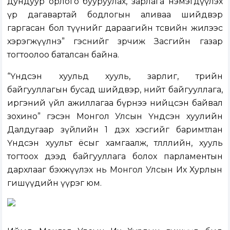
дундуур орлого бууруулах, зарлага нэмэгдүүлэх
үр дагавартай бодлогын аливаа шийдвэр
гаргасан бол түүнийг дараагийн төсвийн жилээс
хэрэгжүүлнэ” гэснийг зөрчиж Засгийн газар
тогтоолоо баталсан байна.
“Үндсэн хуульд хууль, зарлиг, төрийн
байгууллагын бусад шийдвэр, нийт байгууллага,
иргэний үйл ажиллагаа бүрнээ нийцсэн байвал
зохино” гэсэн Монгол Улсын Үндсэн хуулийн
Далдугаар зүйлийн 1 дэх хэсгийг баримтлан
Үндсэн хуульт ёсыг хамгаалж, төлөөллийн, хууль
тогтоох дээд байгууллага болох парламентын
дархлааг бэхжүүлэх нь Монгол Улсын Их Хурлын
гишүүдийн үүрэг юм.