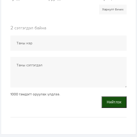
Хариулт бичих
2
сэтгэгдэл байна
1000
тэмдэгт оруулах үлдлээ.
Нийтлэх