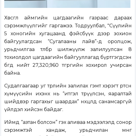
Хөвсгөл аймгийн цагдаагийн газраас дараах
сэрэмжлүүлгийг гаргажээ. Тодруулбал, "Сүүлийн
5 хоногийн хугацаанд фэйсбүүк дээр зохион
байгуулагдсан “Сугалааны лайв”-д оролцож,
урьдчилгаа төлбөр шилжүүлж залилуулсан 8
тохиолдол цагдаагийн байгууллагад бүртгэгдсэн
бөгөөд нийт 27,320,960 төгрөгийн хохирол учирсан
байна.
Судалгаагаар уг төрлийн залилах гэмт хэрэгт өртсөн
хүмүүсийн ихэнх нь “итгэл төрүүлсэн, яаралтай
шийдвэр гаргахыг шаардах” нөхцөлд санамсаргүй
үйлдэл хийсэн байдаг.
Иймд “азтан болсон” гэх аливаа мэдээлэлд сонор
сэрэмжтэй хандаж, урьдчилан мөнгө