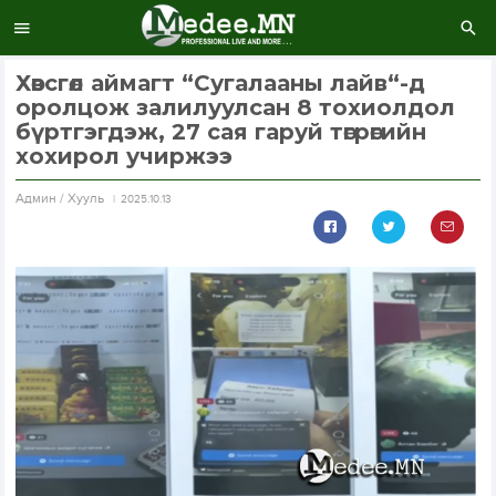
Хөвсгөл аймагт “Сугалааны лайв“-д
оролцож залилуулсан 8 тохиолдол
бүртгэгдэж, 27 сая гаруй төгрөгийн
хохирол учиржээ
Aдмин / Хууль
2025.10.13