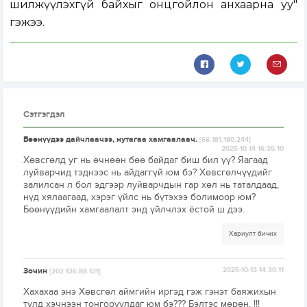
шилжүүлэхгүй байхыг онцгойлон анхаарна уу"
гэжээ.
Сэтгэгдэл
Бөөнүүдээ дайчлаачээ, нутагаа хамгаалаач.
[66.181.180.244]
2025-10-14 16:35:10
Хөвсгөлд уг нь өчнөөн бөө байдаг биш бил үү? Яагаад
луйварчид тэднээс нь айдаггүй юм бэ? Хөвсгөлчүүдийг
залилсан л бол эдгээр луйварчдын гар хөл нь таталдаад,
нүд хялаагаад, хэрэг үйлс нь бүтэхээ болимоор юм?
Бөөнүүдийн хамгаалалт энд үйлчлэх ёстой ш дээ.
Хариулт бичих
Зочин
2025-10-13 14:30:11
[202.126.88.121]
Хахахаа энэ Хөвсгөл аймгийн иргэд гэж гэнэт баяжихын
тулд хэчнээн тонгоруулдаг юм бэ??? Бэлтэс мөрөн, !!!