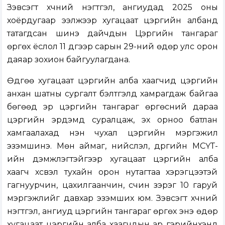
Зэвсэгт хүчний нэгтгэл, ангиудад 2025 оны
хоёрдугаар ээлжээр хугацаат цэргийн албанд
татагдсан шинэ дайчдын Цэргийн тангараг
өргөх ёслол 11 дүгээр сарын 29-ний өдөр улс орон
даяар зохион байгуулагдана.
Өдгөө хугацаат цэргийн алба хаагчид цэргийн
анхан шатны сургалт бэлтгэлд хамрагдаж байгаа
бөгөөд эр цэргийн тангараг өргөсний дараа
цэргийн эрдэмд суралцаж, эх орноо батлан
хамгаалахад нэн чухал цэргийн мэргэжил
эзэмшинэ. Мөн аймаг, нийслэл, дүүргийн МСҮТ-
ийн дэмжлэгтэйгээр хугацаат цэргийн алба
хаагч хүсвэл тухайн орон нутагтаа хэрэгцээтэй
гагнуурчин, цахилгаанчин, үсчин зэрэг 10 гаруй
мэргэжлийг давхар эзэмших юм. Зэвсэгт хүчний
нэгтгэл, ангиуд цэргийн тангараг өргөх энэ өдөр
хугацаат цэргийн алба хаагчдын ар гэрийнхэнд