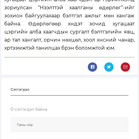
зориулсан “Нээлттэй хаалганы өдөрлөг”-ийг
зохион байгуулахаар бэлтгэл ажлыг мөн хангаж
байна. Өдөрлөгөөр хүндэт зочид хугацаат
цэргийн алба хаагчдын сургалт бэлтгэлийн явц,
ар тал хангалт, орчин нөхцөл, хоол хүнсний чанар,
хүртээмжтэй танилцах бүрэн боломжтой юм.
Сэтгэгдэл
0
сэтгэгдэл байна