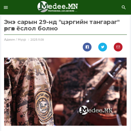
Энэ сарын 29-нд "цэргийн тангараг"
өргөх ёслол болно
Aдмин / Нүүр
2025.11.09