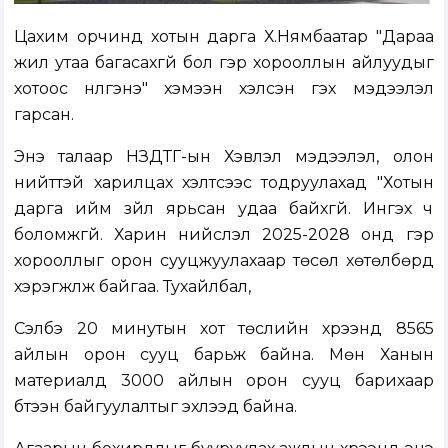
Цахим орчинд хотын дарга Х.Нямбаатар "Дараа
жил утаа багасахгүй бол гэр хорооллын айлуудыг
хотоос нүүлгэнэ" хэмээн хэлсэн гэх мэдээлэл
гарсан.
Энэ талаар НЗДТГ-ын Хэвлэл мэдээлэл, олон
нийттэй харилцах хэлтсээс тодруулахад "Хотын
дарга ийм зүйл ярьсан удаа байхгүй. Ингэх ч
боломжгүй. Харин нийслэл 2025-2028 онд гэр
хорооллыг орон сууцжуулахаар төсөл хөтөлбөрүүд
хэрэгжүүлж байгаа. Тухайлбал,
Сэлбэ 20 минутын хот төслийн хүрээнд 8565
айлын орон сууц барьж байна. Мөн Ханын
материалд 3000 айлын орон сууц барихаар
бүтээн байгуулалтыг эхлээд байна.