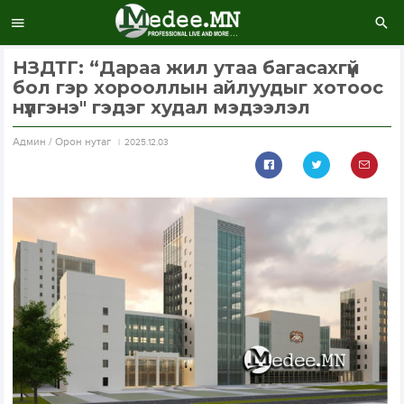
НЗДТГ: “Дараа жил утаа багасахгүй
бол гэр хорооллын айлуудыг хотоос
нүүлгэнэ" гэдэг худал мэдээлэл
Aдмин / Орон нутаг
2025.12.03