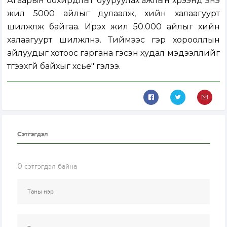
Агаарын бохирдлыг бууруулах ажлын хүрээнд энэ
жил 5000 айлыг дулаалж, хийн халаагуурт
шилжүүлж байгаа. Ирэх жил 50.000 айлыг хийн
халаагуурт шилжүүлнэ. Тиймээс гэр хорооллын
айлуудыг хотоос гаргана гэсэн худал мэдээллийг
түгээхгүй байхыг хүсье" гэлээ.
Сэтгэгдэл
0
сэтгэгдэл байна