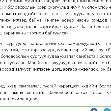
ргийн төрийн өмчийн цэцэрлэгүүдэд шүдний кабинет б
хий боловсролын хоёр сургуульд ЖАЙКА олон улсын
ын амны хөндийн төсөл хэрэгжиж дуусаад улсын х
жиж эхлээд байна. Түүнчлэн өсвөр насны охидод 
йллээс урьдчилан сэргийлэх, сургагч багш бэлтгэх 
 зэрэг аяныг зохион байгуулсан.
г сургууль, цэцэрлэгийнхээ камержуулалтыг нэмэ
н хулгай, гэмт хэргээс урьдчилан сэргийлж, аюулгү
боловсролын сургуулиудаа ухаалаг самбартай болг
өсөвт тусгасан. Мөн Хүүхэд, залуучуудын хөгжлийн төв 
р хүүхэд залууст чиглэсэн цогц арга хэмжээг зохион б
д хүүхэд хамгаалал, тусгай хэрэгцээт хүүхдийн бол
болон амны хөндийн боловсрол олгох төсөл хэрэ
лцан тохиролцлоо.