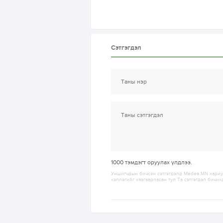
Сэтгэгдэл
1000
тэмдэгт оруулах үлдлээ.
Уншигчдын бичсэн сэтгэгдэлд Medee.MN хариуц
хэллэгийг хязгаарласан тул Та сэтгэгдэл бичих