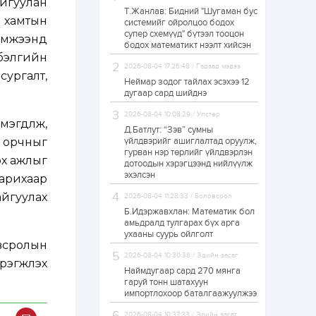
айгуулан
Т.Жанлав: Бидний "Шугаман бус
“Хотын дарга сонсож
 хамтын
системийг ойролцоо бодох
байна” 150150 тусгай
супер схемүүд" бүтээл тооцон
дугаарыг
эмжээнд
наймдугаар сарын
бодох математикт нээлт хийсэн
14-нөөс ажиллуулж...
бэлгийн
2026-08-04 17:26:48 / Гадаад мэдээ
19 цаг
0
0
сургалт,
Неймар зодог тайлах эсэхээ 12
“Чингис хаан” олон
дугаар сард шийднэ
улсын нисэх буудал
руу нийтийн тээврийн
2026-08-04 10:08:29 / Улстөр
автобус 24 цагаар
гдүүлж,
үйлчилж байна
Д.Батлут: “Зэв” сумны
й орчныг
үйлдвэрийг ашиглалтад оруулж,
1 өдөр
1
0
гурван нэр төрлийг үйлдвэрлэн
ох ажлыг
дотоодын хэрэгцээнд нийлүүлж
Нийслэлийн
цэцэрлэгийн цахим
эхэлсэн
барихаар
бүртгэл энэ сарын 10-
нд эхэлнэ
айгуулах
2026-08-04 11:28:33 / Боловсрол
Б.Идэржавхлан: Математик бол
1 өдөр
0
0
амьдралд тулгарах бүх арга
ухааны суурь ойлголт
16 төрлийн эмийг нэг
овсролын
эх үүсвэрээс
2026-08-04 10:30:38 / Эдийн засаг
худалдан авах
гжүүлэх
журмыг баталлаа
Наймдугаар сард 270 мянга
гаруй тонн шатахуун
импортлохоор баталгаажуулжээ
1 өдөр
0
0
Нэгдүгээр
2026-08-04 10:37:33 / Эдийн засаг