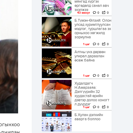
мянгад хүргэх
өргөдөлд санал авч
эхэлжээ
43 минут
0
0
Б.Түмэн-Өлзий: Олон
улсад хуримтлуулсан
мэдлэг, туршлагаа эх
орныхоо хөгжилд
зориулна
1 цаг
0
0
Алтны үнэ дөрвөн
улирал дараалан
өсөж байна
1 цаг
0
0
Худалдагч
Н.Амарзаяа:
Дэлгүүрийн 32
хуудастай өрийн
дэвтэр долоо хоногт
л дүүрдэг
1 цаг
0
0
Б.Хулан дэлхийн
аварга боллоо
логынхоо
рьдчилан