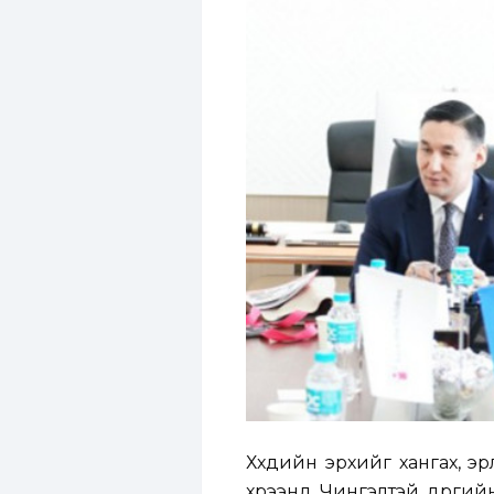
Хүүхдийн эрхийг хангах, э
хүрээнд Чингэлтэй дүүрги