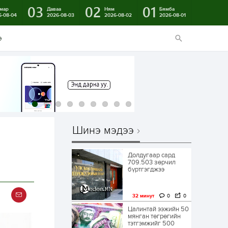
03
02
01
мар
Даваа
Ням
Бямба
6-08-04
2026-08-03
2026-08-02
2026-08-01
э
Шинэ мэдээ
Долдугаар сард
709.503 зөрчил
бүртгэгджээ
32 минут
0
0
Цалинтай ээжийн 50
мянган төгрөгийн
тэтгэмжийг 500