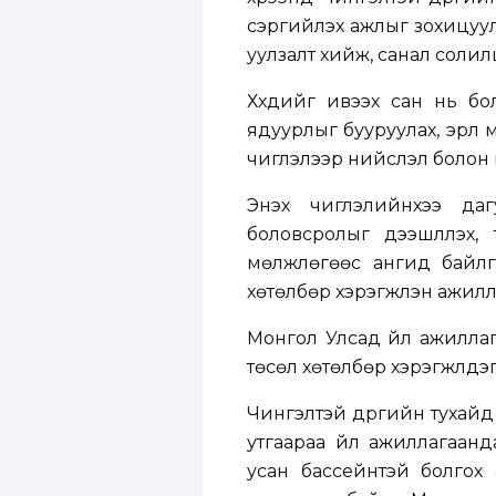
сэргийлэх ажлыг зохицуул
уулзалт хийж, санал солил
Хүүхдийг ивээх сан нь бол
ядуурлыг бууруулах, эрүүл м
чиглэлээр нийслэл болон 
Энэхүү чиглэлийнхээ да
боловсролыг дээшлүүлэх, 
мөлжлөгөөс ангид байлг
хөтөлбөр хэрэгжүүлэн ажилл
Монгол Улсад үйл ажилла
төсөл хөтөлбөр хэрэгжүүлдэ
Чингэлтэй дүүргийн тухайд 
утгаараа үйл ажиллагаанд
усан бассейнтэй болгох 