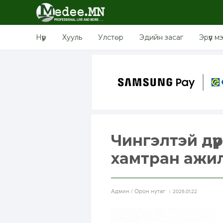
Нүүр
Хууль
Улстөр
Эдийн засаг
Эрүүл м
Чингэлтэй дүүр
хамтран ажи
Aдмин / Орон нутаг
2026.01.22