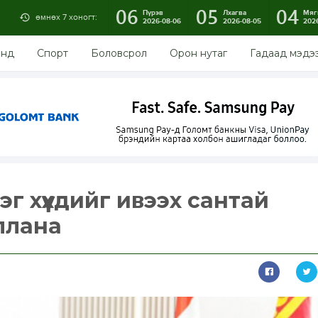
06
05
04
Пүрэв
Лхагва
Мяг
өмнөх 7 хоногт:
2026-08-06
2026-08-05
202
энд
Спорт
Боловсрол
Орон нутаг
Гадаад мэдэ
эг хүүхдийг ивээх сантай
ллана