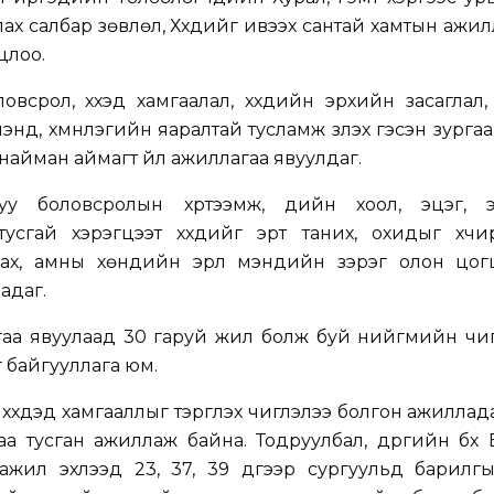
ах салбар зөвлөл, Хүүхдийг ивээх сантай хамтын ажи
цлоо.
овсрол, хүүхэд хамгаалал, хүүхдийн эрхийн засаглал, 
энд, хүмүүнлэгийн яаралтай тусламж үзүүлэх гэсэн зурга
найман аймагт үйл ажиллагаа явуулдаг.
гуу боловсролын хүртээмж, үдийн хоол, эцэг, эх
тусгай хэрэгцээт хүүхдийг эрт таних, охидыг хүч
ах, амны хөндийн эрүүл мэндийн зэрэг олон цогц
адаг.
гаа явуулаад 30 гаруй жил болж буй нийгмийн чи
г байгууллага юм.
хүүхдэд хамгааллыг тэргүүлэх чиглэлээ болгон ажиллада
аа тусган ажиллаж байна. Тодруулбал, дүүргийн бүх
ажил эхлээд 23, 37, 39 дүгээр сургуульд барилг