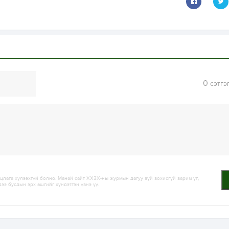
0
сэтгэ
лага хүлээхгүй болно. Манай сайт ХХЗХ-ны журмын дагуу зүй зохисгүй зарим үг,
дээ бусдын эрх ашгийг хүндэтгэн үзнэ үү.