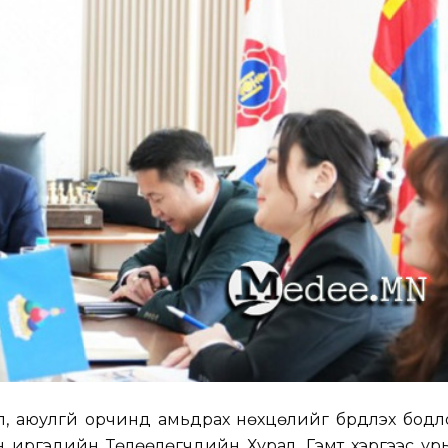
рүүл, аюулгүй орчинд амьдрах нөхцөлийг бүрдүүлэх бод
йн иргэдийн Төлөөлөгчдийн Хурал, Гэмт хэргээс у