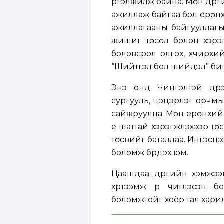
үргэлжилж байна. Мөн дүү
ажиллаж байгаа бол ерөн
ажиллагааны байгууллаг
жишиг төсөл болон хэрэг
боловсрол олгох, хүчирхи
“Шийтгэл бол шийдэл” биш
Энэ онд Чингэлтэй дүүрэ
сургууль, цэцэрлэг орчмы
сайжруулна. Мөн ерөнхий 
үе шаттай хэрэгжүүлэхээр т
төсвийг баталлаа. Ингэснээ
боломж бүрдэх юм.
Цаашдаа дүүргийн хэмжээн
хүртээмж рүү чиглэсэн 
боломжтойг хоёр тал хари