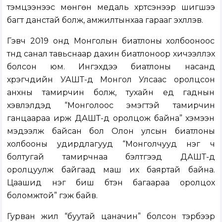
тэмцээнээс мөнгөн медаль хүртсэнээр шигшээ
багт данстай болж, амжилтынхаа гарааг эхлүүлэв.
Гэвч 2019 онд Монголын биатлоны холбооноос
түүнд санал тавьснаар дахин биатлоноор хичээллэх
болсон юм. Ингэхдээ биатлоны насанд
хүрэгчдийн УАШТ-д Монгол Улсаас оролцсон
анхны тамирчин болж, тухайн үед гаднын
хэвлэлүүдэд “Монголоос эмэгтэй тамирчин
ганцаараа ирж ДАШТ-д оролцож байна” хэмээн
мэдээлж байсан бол Олон улсын биатлоны
холбооны удирдлагууд “Монголчууд нэг ч
болтугай тамирчнаа бэлтгээд ДАШТ-д
оролцуулж байгаад маш их баяртай байна.
Цаашид нэг биш бүтэн багаараа оролцох
боломжтой” гэж байв.
Гурван жил “буутай цаначин” болсон тэрбээр