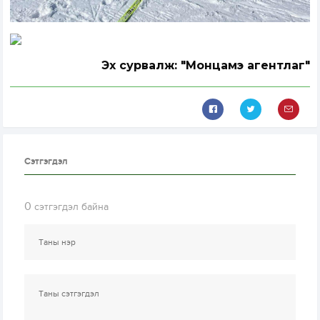
Эх сурвалж: "Монцамэ агентлаг"
Сэтгэгдэл
0
сэтгэгдэл байна