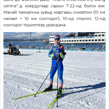
centre”-д хоёрдугаар сарын 7-22-нд болох юм.
Манай тамирчны хувьд маргааш скиатлон (10 км
чөлөөт + 10 км сонгодог), 10-нд спринт, 12-нд
сонгодог тэшилтээр уралдана.