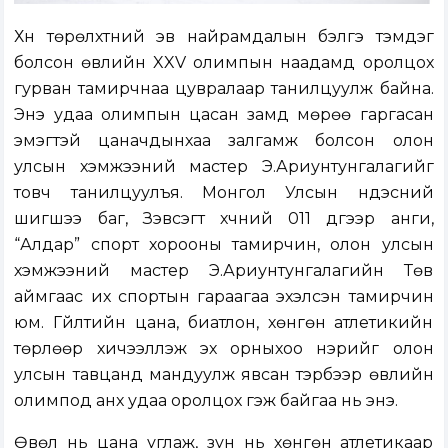
Хүн төрөлхтний эв найрамдалын бэлгэ тэмдэг
болсон өвлийн XXV олимпын наадамд оролцох
гурван тамирчнаа цувралаар танилцуулж байна.
Энэ удаа олимпын цасан замд мөрөө гаргасан
эмэгтэй цаначдынхаа залгамж болсон олон
улсын хэмжээний мастер Э.Ариунтунгалагийг
товч танилцуулъя. Монгол Улсын үндэсний
шигшээ баг, Зэвсэгт хүчний 011 дүгээр анги,
“Алдар” спорт хорооны тамирчин, олон улсын
хэмжээний мастер Э.Ариунтунгалагийн Төв
аймгаас их спортын гараагаа эхэлсэн тамирчин
юм. Гүйлтийн цана, биатлон, хөнгөн атлетикийн
төрлөөр хичээллэж эх орныхоо нэрийг олон
улсын тавцанд мандуулж явсан тэрбээр өвлийн
олимпод анх удаа оролцох гэж байгаа нь энэ.
Өвөл нь цана углаж, зун нь хөнгөн атлетикаар