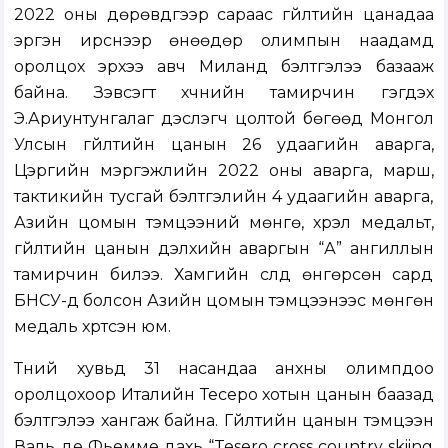
2022 оны дөрөвдүгээр сараас гүйлтийн цанадаа
эргэн ирснээр өнөөдөр олимпын наадамд
оролцох эрхээ авч Миланд бэлтгэлээ базааж
байна. Зэвсэгт хүчнийн тамирчин гэгдэх
Э.Ариунтунгалаг дэслэгч цолтой бөгөөд Монгол
Улсын гүйлтийн цанын 26 удаагийн аварга,
Цэргийн мэргэжлийн 2022 оны аварга, марш,
тактикийн тусгай бэлтгэлийн 4 удаагийн аварга,
Азийн цомын тэмцээний мөнгө, хүрэл медальт,
гүйлтийн цанын дэлхийн аваргын “А” ангиллын
тамирчин билээ. Хамгийн сүүлд өнгөрсөн сард
БНСУ-д болсон Азийн цомын тэмцээнээс мөнгөн
медаль хүртсэн юм.
Түүний хувьд 31 насандаа анхны олимпдоо
оролцохоор Италийн Тесеро хотын цанын баазад
бэлтгэлээ хангаж байна. Гүйлтийн цанын тэмцээн
Валь де Фьемме дахь “Tesero cross country skiing