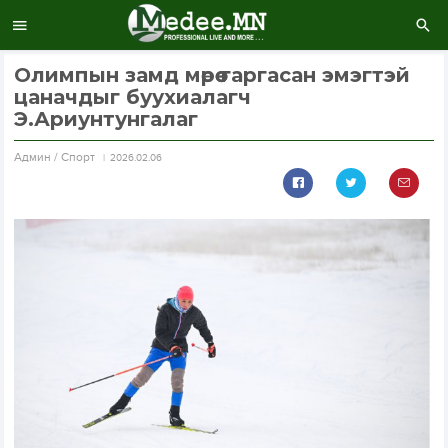
Олимпын замд мөрөө гаргасан эмэгтэй
цаначдыг буухиалагч
Э.Ариунтунгалаг
Aдмин / Спорт
2026.02.06