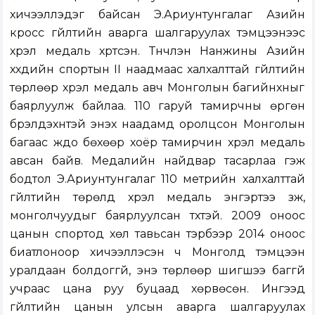
хичээллэдэг байсан Э.Ариунтунгалаг Азийн
кросс гүйлтийн аварга шалгаруулах тэмцээнээс
хүрэл медаль хүртсэн. Түүнчлэн Нанжины Азийн
хүүхдийн спортын II наадмаас халхалттай гүйлтийн
төрлөөр хүрэл медаль авч Монголын багийнхныг
баярлуулж байлаа. 110 гаруй тамирчны өргөн
бүрэлдэхүүнтэй энэхүү наадамд оролцсон Монголын
багаас жүдо бөхөөр хоёр тамирчин хүрэл медаль
авсан байв. Медалийн найдвар тасарлаа гэж
бодтол Э.Ариунтунгалаг 110 метрийн халхалттай
гүйлтийн төрөлд хүрэл медаль энгэртээ зүүж,
монголчуудыг баярлуулсан түүхтэй. 2009 оноос
цанын спортод хөл тавьсан тэрбээр 2014 оноос
биатлоноор хичээллэсэн ч Монголд тэмцээн
уралдаан болдоггүй, энэ төрлөөр шигшээ баггүй
учраас цана руу буцаад хөрвөсөн. Ингээд
гүйлтийн цанын улсын аварга шалгаруулах