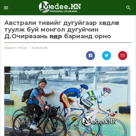
Австрали тивийг дугуйгаар хөндлөн
туулж буй монгол дугуйчин
Д.Очирваань өнөөдөр барианд орно
Aдмин / Нүүр
2026.03.06