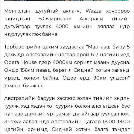
Монголын дугуйтай аялагч, Wazza хочоороо
танигдсан Б.Очирваань Австрали тивийг
дугуйгаар туулах 4000 км-ийн аяллаа өнөөдөр
өндөрлүүлэх гэж байна.
Тэрбээр өөрийн цахим хуудастаа "Маргааш буюу 5
дахь өдөр Австралийн цагаар орой 6-7 цагийн үед
Opera House дээр 4000км сорилт маань дуусна.
Өнөөдөр 156км яваад бараг л Сидней хотын хаяанд
ирээд хонож байна. Одоо ердөө 90км үлдсэн"
хэмээн бичжээ.
Австралийн баруун хэсгээс эхлэн тивийг хөндлөн
туулж, хэд хэдэн хот суурин болон алслагдсан бүс
нутгаар дамжин урт замыг дугуйгаар туулсан юм.
Энэхүү аялал өнөөдөр Австралийн цагаар 18:00–19:00
цагийн орчимд Сидней хотын бэлгэ тэмдэг