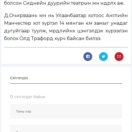
болсон Сиднейн дуурийн театрын өмнө өндөрлөх аж.
Д.Очирваань өмнө нь Улаанбаатар хотоос Английн
Манчестер хот хүртэл 14 мянган км замыг унадаг
дугуйгаар туулж, мөрөөдлийнхөө цэнгэлдэх хүрээлэн
болох Олд Трафорд хүрч байсан билээ.
Сэтгэгдэл
0
сэтгэгдэл байна