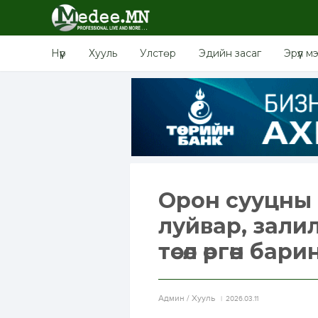
Нүүр
Хууль
Улстөр
Эдийн засаг
Эрүүл м
Орон сууцны 
луйвар, зали
төсөл өргөн бари
Aдмин / Хууль
2026.03.11