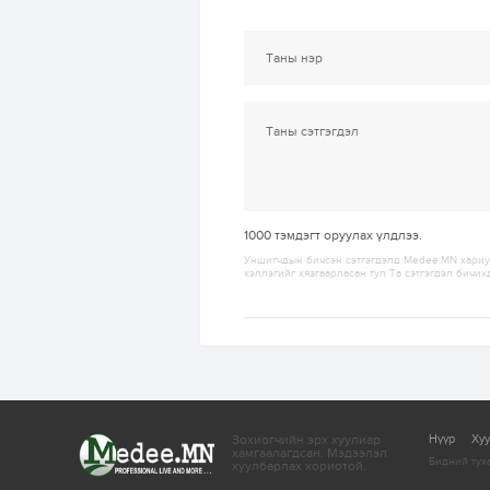
1000
тэмдэгт оруулах үлдлээ.
Уншигчдын бичсэн сэтгэгдэлд Medee.MN хариуц
хэллэгийг хязгаарласан тул Та сэтгэгдэл бичих
Зохиогчийн эрх хуулиар
Нүүр
Ху
хамгаалагдсан.
Мэдээлэл
Бидний тух
хуулбарлах хориотой.