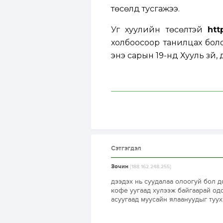
төсөлд тусгажээ.
Уг хуулийн төсөлтэй
htt
холбоосоор танилцах боло
энэ сарын 19-нд Хууль зүй
Сэтгэгдэл
Зочин
[188.162.248.255]
дээдэх нь суудалаа олоогуй бол д
кофе уугаад хулээж байгаарай од
асуугаад муусайн ялаануудыг туух