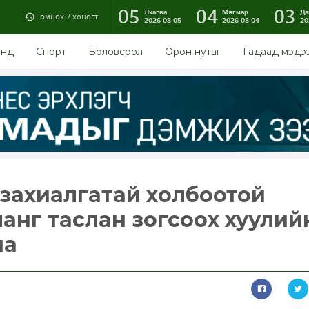
05
04
03
Лхагва
Мягмар
Да
өмнөх 7 хоногт:
2026-08-05
2026-08-04
20
энд
Спорт
Боловсрол
Орон нутаг
Гадаад мэдэ
захиалгатай холбоотой
ланг таслан зогсоох хуулий
на