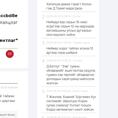
Хэлэлцээ даваа гарагт болно
Өнгөрсөн сард
гэж Д.Трамп мэдэгджээ
1,439.2 кг үнэт
металл худалдан
3accbd8e
авчээ
2026-08-03 12:58:14 / Хууль
элцүүлэг
Наймдугаар сарын 15-наас
есдүгээр сарын 12-ны өдрүүдэд
1 өдөр
0
0
автомашины улсын дугаарын
Б.Найдалаа: Энэ
хязгаарлалт хийнэ
өвөл илүү хүнд байж
ентлаг"
магадгүй учир төр,
2026-08-04 17:26:48 / Гадаад мэдээ
эрчим хүчний
байгууллагууд, иргэд
Неймар зодог тайлах эсэхээ 12
бэлтгэлээ...
дугаар сард шийднэ
1 өдөр
5
0
2026-08-04 10:08:29 / Улстөр
Өнөөдөр сондгой
тоогоор төгссөн
Д.Батлут: “Зэв” сумны
автомашинтай иргэд
үйлдвэрийг ашиглалтад оруулж,
бензин авна
гурван нэр төрлийг үйлдвэрлэн
дотоодын хэрэгцээнд нийлүүлж
1 өдөр
0
3
эхэлсэн
03-11 11:59:04
ЗГ: Шатахууны
2026-08-05 11:49:38 / Эдийн засаг
хангамж,
й тайван
нийлүүлэлтийг
Т.Жанлав: Бидний "Шугаман бус
тогтворжуулах
т даргаас
системийг ойролцоо бодох
асуудлыг хэлэлцэж
супер схемүүд" бүтээл тооцон
байна
бодох математикт нээлт хийсэн
1 өдөр
0
0
риулт бичих
Т.Жанлав: Бидний
2026-08-04 11:28:33 / Боловсрол