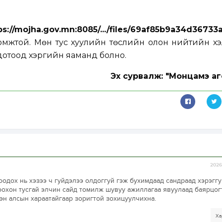
ps://mojha.gov.mn:8085/.../files/69af85b9a34d3673
мжтой. Мөн тус хуулийн төслийн олон нийтийн хэл
, дотоод хэргийн яаманд болно.
Эх сурвалж: "Монцамэ аг
2026-
оодох нь хэзээ ч гуйдэлээ олдоггуй гэж бухимдаад сандраад хэрэггу
оохон тусгай элчин сайд томилж шувуу ажиллагаа явуулаад баярцог
эн алсын хараатайгаар зоригтой зохицуулчихна.
Ха