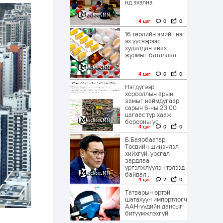
нд эхэлнэ
4 цаг
0
0
16 төрлийн эмийг нэг
эх үүсвэрээс
худалдан авах
журмыг баталлаа
4 цаг
0
0
Нэгдүгээр
хорооллын арын
замыг наймдугаар
сарын 6-ны 23:00
цагаас түр хааж,
борооны ус...
4 цаг
0
0
Б.Баярбаатар:
Төсвийн шинэчлэл
хийхгүй, урсгал
зардлаа
үргэлжлүүлэн тэлээд
байвал...
4 цаг
2
0
Татварын өртэй
шатахуун импортлогч
ААН-үүдийн дансыг
битүүмжлэхгүй