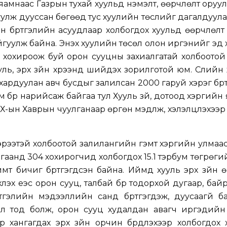
 яамнаас Газрын тухай хуульд нэмэлт, өөрчлөлт оруул
улж дууссан бөгөөд тус хуулийн төслийг дагалдуул
н бүртгэлийн асуудлаар холбогдох хуульд өөрчлөлт
йгуулж байна. Энэхүү хуулийн төсөл олон иргэнийг эд 
ээр хохироож буй орон сууцны захиалгатай холбоотой
ь, эрх зүйн хүрээнд шийдэх зорилготой юм. Сүүлийн 
хардуулан авч бусдыг залилсан 2000 гаруй хэрэг бүр
м бүр нарийсаж байгаа тул Хууль зүй, дотоод хэргийн
-ын Хаврын чуулганаар өргөн мэдүүлж, хэлэлцүүлэхээр
рээтэй холбоотой залилангийн гэмт хэргийн улмаас
гаанд 304 хохирогчид холбогдох 15.1 тэрбум төгрөги
римт бичиг бүртгэгдсэн байна. Иймд хууль эрх зүйн 
лэх үеэс орон сууц, талбай бүр тодорхой дугаар, ба
тгэлийн мэдээллийн санд бүртгэгдэж, дуусаагүй б
 ил тод болж, орон сууц худалдан авагч иргэдийн
 хангагдах эрх зүйн орчин бүрдүүлэхээр холбогдох