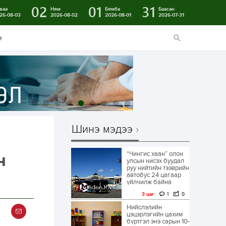
02
01
31
ваа
Ням
Бямба
Баасан
26-08-03
2026-08-02
2026-08-01
2026-07-31
э
Шинэ мэдээ
“Чингис хаан” олон
н
улсын нисэх буудал
руу нийтийн тээврийн
автобус 24 цагаар
үйлчилж байна
3 цаг
1
0
Нийслэлийн
цэцэрлэгийн цахим
бүртгэл энэ сарын 10-