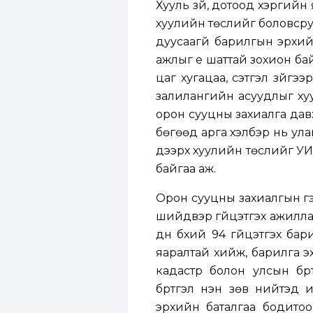
Хууль зүй, дотоод хэргийн
хуулийн төслийг боловсру
дуусаагүй барилгын эрхий
ажлыг үе шаттай зохион ба
цаг хугацаа, сэтгэл зүйг
залилангийн асуудлыг хуул
орон сууцны захиалга дав
бөгөөд арга хэлбэр нь ула
дээрх хуулийн төслийг УИХ
байгаа аж.
Орон сууцны захиалгын гэ
шийдвэр гүйцэтгэх ажилла
дүн бүхий 94 гүйцэтгэх ба
яаралтай хийж, барилга эх
кадастр болон улсын бүр
бүртгэл үнэн зөв нийтэд
эрхийн баталгаа бодитоор