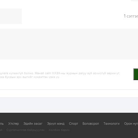
1
сэтгэ
лага хүлээхгүй болно. Манай сайт ХХЗХ-ны журмын дагуу зүй зохисгүй зарим үг,
дээ бусдын эрх ашгийг хүндэтгэн үзнэ үү.
уль
Улстөр
Эдийн засаг
Эрүүл мэнд
Спорт
Боловсрол
Технологи
Орон нут
ай
Сурталчилгаа байршуулах
Холбоо барих