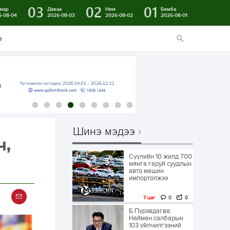
03
02
01
мар
Даваа
Ням
Бямба
6-08-04
2026-08-03
2026-08-02
2026-08-01
э
Шинэ мэдээ
ч,
Сүүлийн 10 жилд 700
мянга гаруй суудлын
авто машин
импортолжээ
7 цаг
0
0
Б.Пүрэвдагва:
Найман салбарын
103 үйлчилгээний