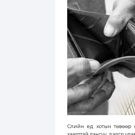
Сүүлийн үед хотын төвөөр 
хаалттай лангуу, дэлгүүр ул