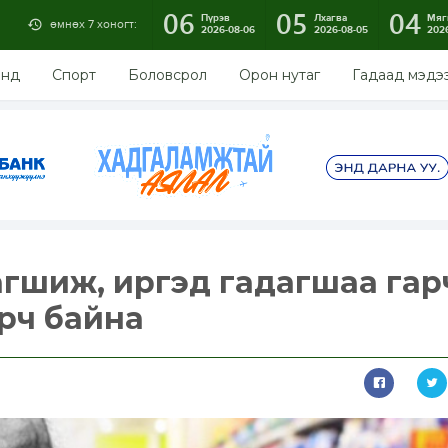
06
05
04
Пүрэв
Лхагва
Мяг
өмнөх 7 хоногт:
2026-08-06
2026-08-05
202
энд
Спорт
Боловсрол
Орон нутаг
Гадаад мэдэ
агшиж, иргэд гадагшаа гар
өрч байна