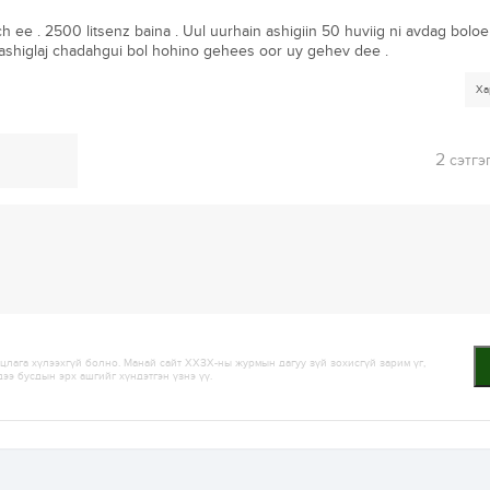
ee . 2500 litsenz baina . Uul uurhain ashigiin 50 huviig ni avdag boloe
 ashiglaj chadahgui bol hohino gehees oor uy gehev dee .
Ха
2
сэтгэ
лага хүлээхгүй болно. Манай сайт ХХЗХ-ны журмын дагуу зүй зохисгүй зарим үг,
дээ бусдын эрх ашгийг хүндэтгэн үзнэ үү.