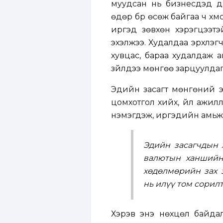
муудсан нь бизнесүүдэд 
өдөр бүр өсөж байгаа ч хүм
иргэд зөвхөн хэрэгцээтэ
эхэлжээ. Худалдаа эрхлэгч
хувцас, бараа худалдаж а
зүйлдээ мөнгөө зарцуулдаг
Эдийн засагт мөнгөний э
цомхотгол хийх, үйл ажилл
нэмэгдэж, иргэдийн амьж
Эдийн засагчдын 
валютын ханшийн
хөдөлмөрийн зах 
нь илүү том сорилт
Хэрэв энэ нөхцөл байда