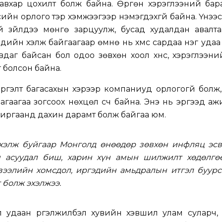
давхар цохилт болж байна. Өргөн хэрэглээний бар
үүсийн орлого тэр хэмжээгээр нэмэгдэхгүй байна. Үүнээ
й зүйлдээ мөнгө зарцуулж, бусад худалдан авалта
дийн хэлж байгаагаар өмнө нь хүмүүс сардаа нэг удаа
вдаг байсан бол одоо зөвхөн хоол хүнс, хэрэглээни
 болсон байна.
ргэлт багасахын хэрээр компаниуд орлогогүй болж
агаагаа зогсоох нөхцөл үүсч байна. Энэ нь эргээд аж
иргаанд дахин дарамт болж байгаа юм.
хэлж буйгаар Монголд өнөөдөр зөвхөн инфляц эсв
 асуудал биш, харин хүн амын шилжилт хөдөлгөө
зээлийн хомсдол, иргэдийн амьдралын итгэл буурс
 болж эхэлжээ.
л удаан үргэлжилбэл хувийн хэвшил улам суларч,