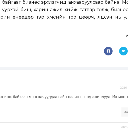
 байгааг бизнес эрхлэгчид анхааруулсаар байна. 
 уурхай биш, харин ажил хийж, татвар төлж, бизне
Харин өнөөдөр тэр хүмүүсийн тоо цөөрч, үлдсэн нь у
2026-
лж ирж байхаар монголчууддаа сайн цалин өгөөд ажиллуул. Их мөнг
Ха
2026-