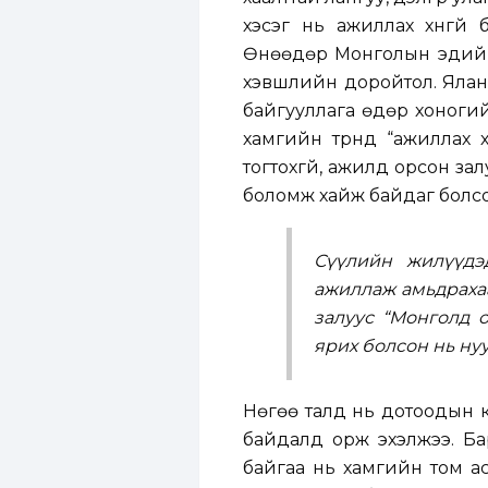
хэсэг нь ажиллах хүнгүй 
Өнөөдөр Монголын эдийн 
хэвшлийн доройтол. Яланг
байгууллага өдөр хоноги
хамгийн түрүүнд “ажиллах
тогтохгүй, ажилд орсон за
боломж хайж байдаг болсо
Сүүлийн жилүүдэ
ажиллаж амьдрахаа
залуус “Монголд 
ярих болсон нь ну
Нөгөө талд нь дотоодын к
байдалд орж эхэлжээ. Бар
байгаа нь хамгийн том а