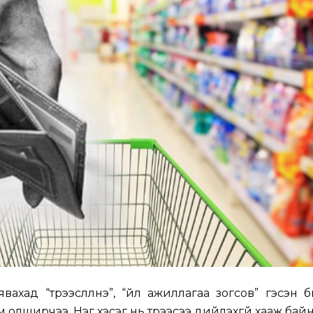
явахад “түрээслүүлнэ”, “үйл ажиллагаа зогсов” гэсэн 
ам олширчээ. Нэг хэсэг нь түрээсээ дийлэхгүй хааж бай