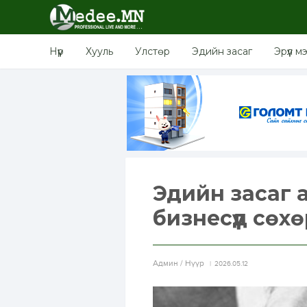
Нүүр
Хууль
Улстөр
Эдийн засаг
Эрүүл м
Эдийн засаг 
бизнесүүд сөх
Aдмин / Нүүр
2026.05.12