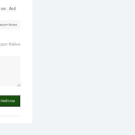
ААН-үүдийн дансыг
битүүмжлэхгүй
 oo . Ard
1 өдөр
1
0
Нөөцийн махны
риулт бичих
худалдаа,
борлуулалтыг
нээлттэй ил тод
болгоно
гдэл байна
2 өдөр
0
0
ЗГ: Автобензин,
дизель түлшний
онцгой албан
татварыг тэглэлээ
2 өдөр
3
0
З.Мэндсайхан:
Хүнсний нөөцийг
бэлтгэх агуулах,
зоорь бэлтгэх ААН-
Нийтлэх
үүдэд хөнгөлөлттэй
зээл олгоно
2 өдөр
2
0
Европ дахь
монголчуудын
соёлын наадам
боллоо