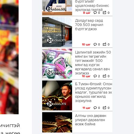
бүртгэлийг
цуцалснаар бизнес
эрхлэхэд таатай...
8 цаг
0
0
Долдугаар сард
709.503 зөрчил
бүртгэгджээ
10 цаг
0
0
Цалинтай ээжийн 50
мянган төгрөгийн
тэтгэмжийг 500
мянгад хүргэх
өргөдөлд санал авч
эхэлжээ
10 цаг
2
0
Б.Түмэн-Өлзий: Олон
улсад хуримтлуулсан
мэдлэг, туршлагаа эх
орныхоо хөгжилд
зориулна
11 цаг
0
0
Алтны үнэ дөрвөн
улирал дараалан
өсөж байна
бичигтэй
на, нөгөө