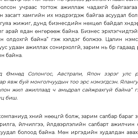
болсон учраас тогтож ажиллаж чадахгүй байгаагаа
засагт хамгийн их мэдрэгдэж байгаа асуудал бол
уяа жижиг, дунд бизнесүүдийн нөхцөл байдал хүндэ
йг арай ядан өнгөрөөж байна. Бизнес эрхлэгчидтэ
 хүн олдохгүй байна” гэж хэлдэг болжээ. Цалин нэмс
луус удаан ажиллах сонирхолгүй, зарим нь бүр гадаад 
н байна.
д Өмнөд Солонгос, Австрали, Япон зэрэг улс р
р явж буй монголчуудын тоо эрс нэмэгдсэн. Яланг
олон жил ажиллаад ч амьдрал сайжрахгүй байна” г
уц биш.
омпаниуд хүний нөөцгүй болж, зарим салбар бараг 
илга, үйлчилгээ, үйлдвэрлэлийн салбарт ажилчин 
суудал болоод байна. Мөн иргэдийн худалдан авах