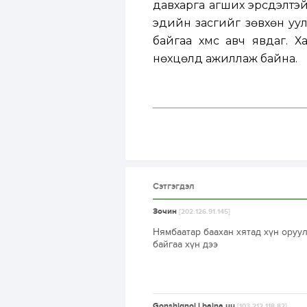
давхарга агших эрсдэлтэй
эдийн засгийг зөвхөн уул
байгаа хүмүүс авч явдаг. 
нөхцөлд ажиллаж байна.
Сэтгэгдэл
Зочин
[202.126.91.145]
Нямбаатар баахан хятад хүн оруу
байгаа хүн дээ
Gonshignoj l baina uu
[103.212.118.82]