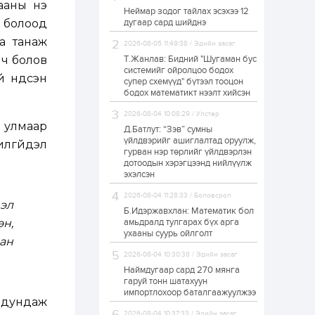
ааны үнэ
Неймар зодог тайлах эсэхээ 12
Н.Номтойбаяр:
с болоод
дугаар сард шийднэ
Аймгуудад
тулгамдаж буй
а танаж
асуудлуудыг долоо
2026-08-05 11:49:38 / Эдийн засаг
хоног бүр Засгийн
 ч болов
Т.Жанлав: Бидний "Шугаман бус
газрын...
системийг ойролцоо бодох
1 өдөр
0
0
й үндсэн
супер схемүүд" бүтээл тооцон
УИХ-ын дарга
бодох математикт нээлт хийсэн
С.Бямбацогт төрийг
төлөөлөн Сутай
2026-08-04 10:08:29 / Улстөр
хайрхны тэнгэрийг
, улмаар
тахих төрийн
Д.Батлут: “Зэв” сумны
тахилгад оролцлоо
үйлдвэрийг ашиглалтад оруулж,
илгүйдэл
1 өдөр
2
0
гурван нэр төрлийг үйлдвэрлэн
дотоодын хэрэгцээнд нийлүүлж
“Хотын дарга сонсож
байна” 150150 тусгай
эхэлсэн
дугаарыг
наймдугаар сарын
2026-08-04 11:28:33 / Боловсрол
14-нөөс ажиллуулж...
эл
Б.Идэржавхлан: Математик бол
1 өдөр
0
0
н,
амьдралд тулгарах бүх арга
ухааны суурь ойлголт
“Чингис хаан” олон
ан
улсын нисэх буудал
2026-08-04 10:30:38 / Эдийн засаг
руу нийтийн тээврийн
автобус 24 цагаар
Наймдугаар сард 270 мянга
үйлчилж байна
гаруй тонн шатахуун
импортлохоор баталгаажуулжээ
1 өдөр
1
0
 дундаж
Нийслэлийн
2026-08-04 10:37:33 / Эдийн засаг