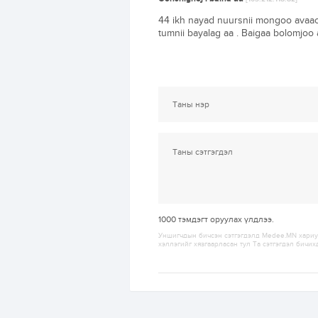
44 ikh nayad nuursnii mongoo avaach 
tumnii bayalag aa . Baigaa bolomjoo
1000
тэмдэгт оруулах үлдлээ.
Уншигчдын бичсэн сэтгэгдэлд Medee.MN хариуц
хэллэгийг хязгаарласан тул Та сэтгэгдэл бичих