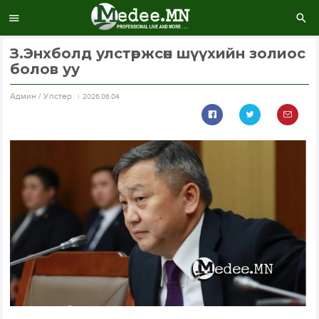
З.Энхболд улстөржсөн шүүхийн золиос
болов уу
Aдмин / Улстөр
2026.06.04