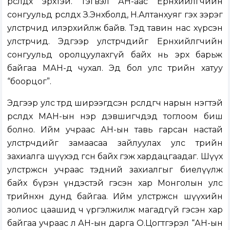
өрсөлдөх эрхтэй. Тэгвэл АН-аас Ерөнхийлөгчийн
сонгуульд өрсөлдөхөө З.Энхболд, Н.Алтанхуяг гэх зэрэг
улстөрчид илэрхийлж байв. Тэд тавин нас хүрсэн
улстөрчид. Эдгээр улстөрчдийг Ерөнхийлөгчийн
сонгуульд оролцуулахгүй байх нь эрх барьж
байгаа МАН-д чухал. Эд бол улс төрийн хатуу
“боорцог”.
Эдгээр улс төрд ширээгдсэн өрсөлдөгч нарын нэгтэй
өрсөлдөх МАН-ын нэр дэвшигчдэд тоглоом биш
болно. Ийм учраас АН-ын тавь гарсан настай
улстөрчдийг замаасаа зайлуулах улс төрийн
захиалга шүүхэд өгсөн байх гэж хардацгаадаг. Шүүх
улстөржсөн учраас тэдний захиалгыг биелүүлж
байх бүрэн үндэстэй гэсэн хар Монголын улс
төрийнхөн дунд байгаа. Ийм улстөржсөн шүүхийн
золиос цаашид ч үргэлжилж магадгүй гэсэн хар
байгаа учраас л АН-ын дарга О.Цогтгэрэл “АН-ын