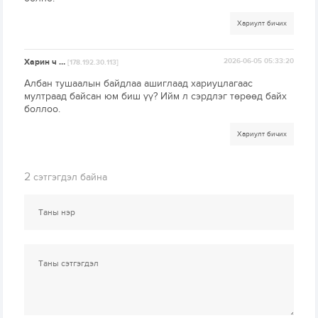
Хариулт бичих
Харин ч …
2026-06-05 05:33:20
[178.192.30.113]
Албан тушаалын байдлаа ашиглаад хариуцлагаас
мултраад байсан юм биш үү? Ийм л сэрдлэг төрөөд байх
боллоо.
Хариулт бичих
2
сэтгэгдэл байна