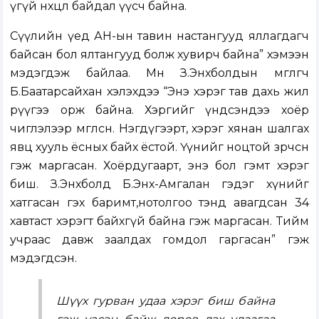
үгүй нөхцөл байдал үүсч байна.
Сүүлийн үед АН-ын тавин настангууд яллагдагч
байсан бол ялтангууд болж хувирч байна” хэмээн
мэдэгдэж байлаа. Мөн З.Энхболдын өмгөөлөгч
Б.Баатарсайхан хэлэхдээ “Энэ хэрэг тав дахь жил
рүүгээ орж байна. Хэргийг үндсэндээ хоёр
чиглэлээр өмгөөлсөн. Нэгдүгээрт, хэрэг хянан шалгах
явц хууль ёсных байх ёстой. Үүнийг ноцтой зөрчсөн
гэж маргасан. Хоёрдугаарт, энэ бол гэмт хэрэг
биш. З.Энхболд Б.Энх-Амгалан гэдэг хүнийг
хатгасан гэх баримт,нотолгоо тэнд авагдсан 34
хавтаст хэрэгт байхгүй байна гэж маргасан. Тийм
учраас давж заалдах гомдол гаргасан” гэж
мэдэгдсэн.
Шүүх гурван удаа хэрэг биш байна