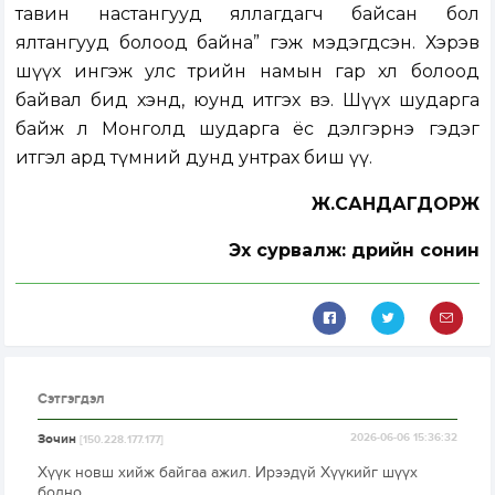
тавин настангууд яллагдагч байсан бол
ялтангууд болоод байна” гэж мэдэгдсэн. Хэрэв
шүүх ингэж улс төрийн намын гар хөл болоод
байвал бид хэнд, юунд итгэх вэ. Шүүх шударга
байж л Монголд шударга ёс дэлгэрнэ гэдэг
итгэл ард түмний дунд унтрах биш үү.
Ж.САНДАГДОРЖ
Эх сурвалж: Өдрийн сонин
Сэтгэгдэл
Зочин
2026-06-06 15:36:32
[150.228.177.177]
Хүүк новш хийж байгаа ажил. Ирээдүй Хүүкийг шүүх
болно.