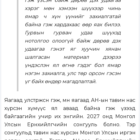
гэж үзсэн байж дөрөв дэх удаагаа
хэрэг мөн хэмээн шүүхээр чинь
ямар ч хүн үүнийг захиалгатай
байна гэж хардахаас өөр яах билээ.
Гурвын гурван удаа шүүхэд
нотолгоо олоогүй байж дөрөв дэх
удаагаа гэнэт яг хуучин хянан
шалгасан материал дээрээ
үндэслэн ял өгнө гэдэг бол ямар
нэгэн захиалга, улс төр орсон гэсэн
үг байх өндөр магадлалтай.
Яагаад улстөржсөн гэж, мөн яагаад АН-ын тавин нас
хүрсэн хүмүүс ял аваад байна гэж үзээд
байгаагийн учир их энгийн. 2027 онд Монгол
Улсын Ерөнхийлөгчийн сонгууль болно. Тэр
сонгуульд тавин нас хүрсэн Монгол Улсын иргэн