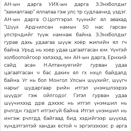
АН-ын дарга УИХ-ын дарга З.Энхболдыг
“захиалгаар” яллалаа гэж улс төр судлаачид үздэг.
АН-ын дарга О.Цогтгэрэл түүнийг ял авахад
“Шүүх Ардчилсан намын 50 нас гарсан
улстөрчдийг түүж намнаж байна. З.Энхболдыг
гурав дахь удаагаа шүүж хоёр жилийн ял өгч
байна. Урьд нь хоёр удаа цагаатгасан юм. Үүнтэй
холбоотойгоор хэлэхэд, мөн АН-ын дарга, Ерөнхий
сайд асан Н.Алтанхуягийг гурван удаа
цагаатгасан ч бас дахин ял өгөх нөхцөл байдалд
байна. Уг нь бол Монгол Улсын шүүхийг, шүүгч
нарыг шударгаар өөрийн итгэл үнэмшлээрээ
шүүдэг гэж ойлгодог. Гэтэл гурван удаа
шүүчихээд дөрөв дэхээс нь итгэл үнэмшил нь
өөрчлөгдөнө гэдэгт итгэхгүй байна. Итгэл үнэмшил нь
ингэж өөрчлөгдөөд байгаад бид хэдийгээр шүүхэд
хүндэтгэлтэй хандах ёстой ч эргэлзэхээс өөр арга